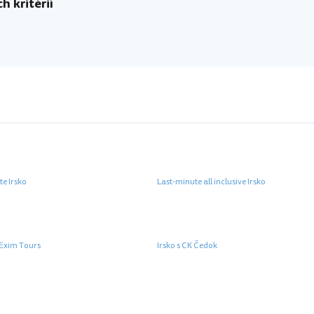
h kritérií
te Irsko
Last-minute all inclusive Irsko
 Exim Tours
Irsko s CK Čedok