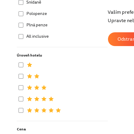
Snídaně
Vaším prefe
Polopenze
Upravte nebo
Plná penze
All inclusive
Odstrani
Úroveň hotelu
Cena