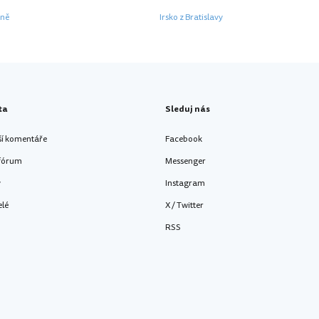
dně
Irsko z Bratislavy
ta
Sleduj nás
ší komentáře
Facebook
 fórum
Messenger
y
Instagram
elé
X / Twitter
RSS