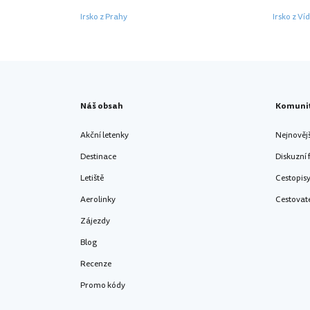
Irsko z Prahy
Irsko z Ví
Náš obsah
Komuni
Akční letenky
Nejnověj
Destinace
Diskuzní
Letiště
Cestopis
Aerolinky
Cestovat
Zájezdy
Blog
Recenze
Promo kódy