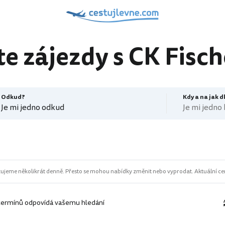
e zájezdy s CK Fisch
Odkud?
Kdy a na jak 
Je mi jedno odkud
Je mi jedno
ujeme několikrát denně. Přesto se mohou nabídky změnit nebo vyprodat. Aktuální cen
termínů odpovídá vašemu hledání