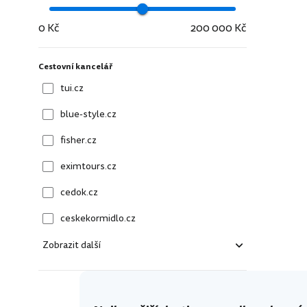
0 Kč
200 000 Kč
Cestovní kancelář
tui.cz
blue-style.cz
fisher.cz
eximtours.cz
cedok.cz
ceskekormidlo.cz
Zobrazit další
kartago.sk
fisher.sk