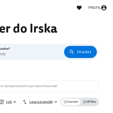
PROFIL
er do Irska
dlouho?
Hledat
 kdy
u i dostupnost potvrzuje cestovní kancelář.
Seznam
Mřížka
CZK
Cena (od nejnižší)