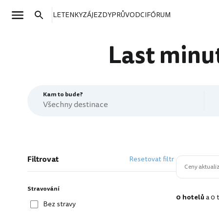
LETENKY
ZÁJEZDY
PRŮVODCI
FÓRUM
Last minut
Kam to bude?
Filtrovat
Resetovat filtr
Ceny aktualiz
Stravování
0 hotelů
a 0 
Bez stravy