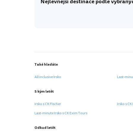
Nejlevnější destinace podle vybranýc
dertour.ro
Také hledáte
All inclusive Irsko
Last-minu
S kým letět
Irsko s CK Fischer
Irsko s CK
Last-minute Irsko s CK Exim Tours
Odkud letět