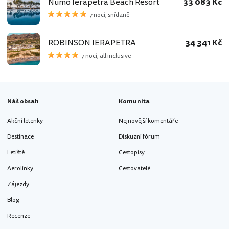
Numo Ierapetra Beach Resort
33 083 Kč
7 nocí, snídaně
ROBINSON IERAPETRA
34 341 Kč
7 nocí, all inclusive
Náš obsah
Komunita
Akční letenky
Nejnovější komentáře
Destinace
Diskuzní fórum
Letiště
Cestopisy
Aerolinky
Cestovatelé
Zájezdy
Blog
Recenze