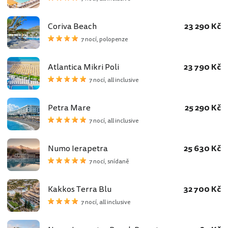
Coriva Beach
23 290 Kč
7 nocí, polopenze
Atlantica Mikri Poli
23 790 Kč
7 nocí, all inclusive
Petra Mare
25 290 Kč
7 nocí, all inclusive
Numo Ierapetra
25 630 Kč
7 nocí, snídaně
Kakkos Terra Blu
32 700 Kč
7 nocí, all inclusive