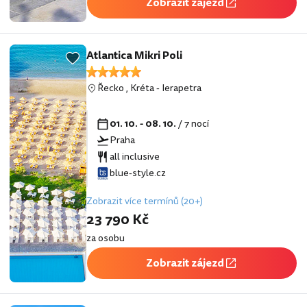
Zobrazit zájezd
Atlantica Mikri Poli
Řecko
,
Kréta
-
Ierapetra
01. 10. - 08. 10.
/ 7 nocí
Praha
all inclusive
blue-style.cz
Zobrazit více termínů (20+)
23 790 Kč
za osobu
Zobrazit zájezd