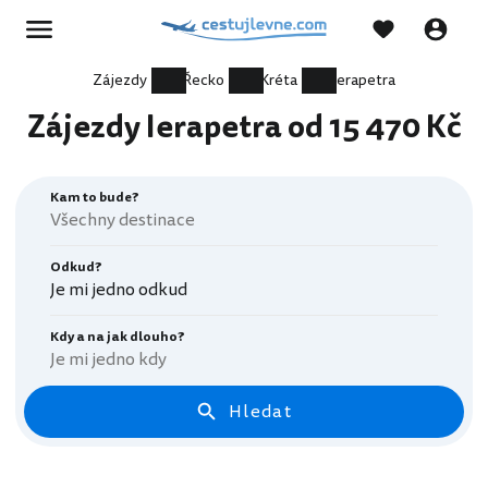
Zájezdy
Řecko
Kréta
Ierapetra
Zájezdy Ierapetra od 15 470 Kč
Kam to bude?
Odkud?
Je mi jedno odkud
Kdy a na jak dlouho?
Je mi jedno kdy
Hledat