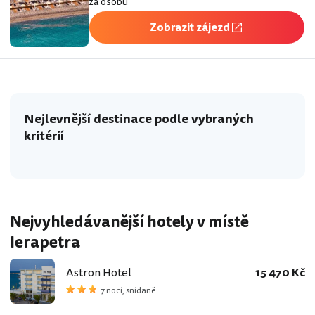
za osobu
Zobrazit zájezd
Nejlevnější destinace podle vybraných
kritérií
Nejvyhledávanější hotely v místě
Ierapetra
Astron Hotel
15 470 Kč
7 nocí, snídaně