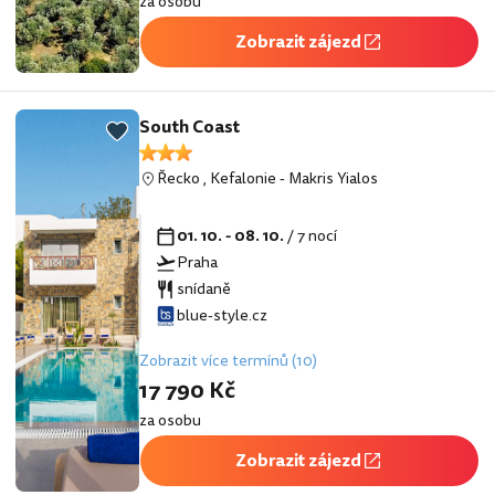
za osobu
Zobrazit zájezd
South Coast
Řecko
,
Kefalonie
-
Makris Yialos
01. 10. - 08. 10.
/ 7 nocí
Praha
snídaně
blue-style.cz
Zobrazit více termínů (10)
17 790 Kč
za osobu
Zobrazit zájezd