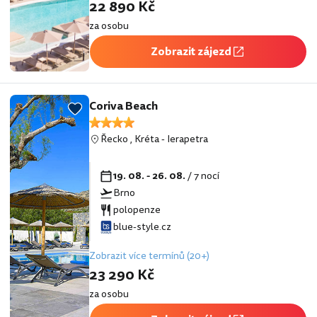
22 890 Kč
za osobu
Zobrazit zájezd
Coriva Beach
Řecko
,
Kréta
-
Ierapetra
19. 08. - 26. 08.
/ 7 nocí
Brno
polopenze
blue-style.cz
Zobrazit více termínů (20+)
23 290 Kč
za osobu