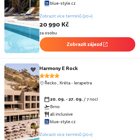
blue-style.cz
Zobrazit více termínů (20+)
20 990 Kč
za osobu
Zobrazit zájezd
Harmony E Rock
Řecko
,
Kréta
-
Ierapetra
20. 09. - 27. 09.
/ 7 nocí
Brno
all inclusive
blue-style.cz
Zobrazit více termínů (20+)