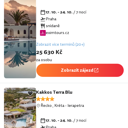
17. 10. - 24. 10.
/ 7 nocí
Praha
snídaně
eximtours.cz
Zobrazit více termínů (20+)
25 630 Kč
za osobu
Zobrazit zájezd
Kakkos Terra Blu
Řecko
,
Kréta
-
Ierapetra
17. 10. - 24. 10.
/ 7 nocí
Praha