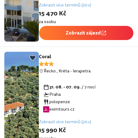
Zobrazit více termínů (20+)
15 470 Kč
za osobu
Zobrazit zájezd
Coral
Řecko
,
Kréta
-
Ierapetra
31. 08. - 07. 09.
/ 7 nocí
Praha
polopenze
eximtours.cz
Zobrazit více termínů (20+)
15 990 Kč