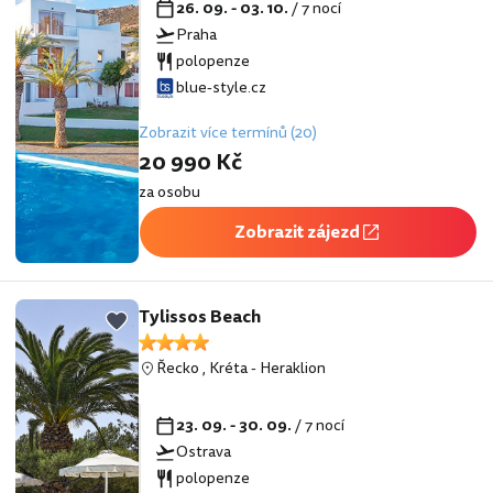
26. 09. - 03. 10.
/ 7 nocí
Praha
polopenze
blue-style.cz
Zobrazit více termínů (20)
20 990 Kč
za osobu
Zobrazit zájezd
Tylissos Beach
Řecko
,
Kréta
-
Heraklion
23. 09. - 30. 09.
/ 7 nocí
Ostrava
polopenze