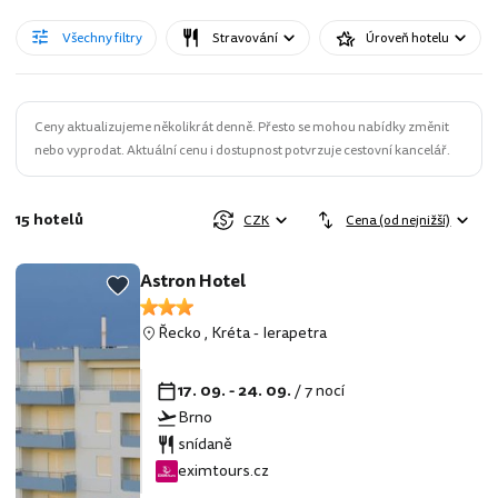
Všechny filtry
Stravování
Úroveň hotelu
Ceny aktualizujeme několikrát denně. Přesto se mohou nabídky změnit
nebo vyprodat. Aktuální cenu i dostupnost potvrzuje cestovní kancelář.
15 hotelů
CZK
Cena (od nejnižší)
Astron Hotel
Řecko
,
Kréta
-
Ierapetra
17. 09. - 24. 09.
/ 7 nocí
Brno
snídaně
eximtours.cz