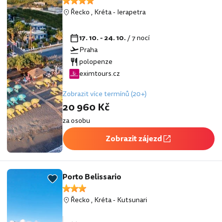
Řecko
,
Kréta
-
Ierapetra
17. 10. - 24. 10.
/ 7 nocí
Praha
polopenze
eximtours.cz
Zobrazit více termínů (20+)
20 960 Kč
za osobu
Zobrazit zájezd
Porto Belissario
Řecko
,
Kréta
-
Kutsunari