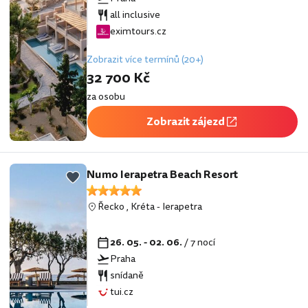
all inclusive
eximtours.cz
Zobrazit více termínů (20+)
32 700 Kč
za osobu
Zobrazit zájezd
Numo Ierapetra Beach Resort
Řecko
,
Kréta
-
Ierapetra
26. 05. - 02. 06.
/ 7 nocí
Praha
snídaně
tui.cz