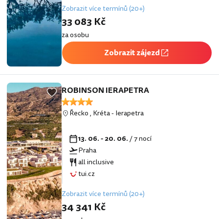
Zobrazit více termínů (20+)
33 083 Kč
za osobu
Zobrazit zájezd
ROBINSON IERAPETRA
Řecko
,
Kréta
-
Ierapetra
13. 06. - 20. 06.
/ 7 nocí
Praha
all inclusive
tui.cz
Zobrazit více termínů (20+)
34 341 Kč