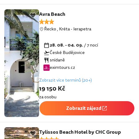
Avra Beach
Řecko
,
Kréta
-
Ierapetra
28. 08. - 04. 09.
/ 7 nocí
České Budějovice
snídaně
eximtours.cz
Zobrazit více termínů (20+)
19 150 Kč
za osobu
Zobrazit zájezd
Tylissos Beach Hotel by CHC Group