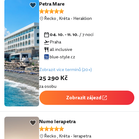
Petra Mare
Řecko
,
Kréta
-
Heraklion
04. 10. - 11. 10.
/ 7 nocí
Praha
all inclusive
blue-style.cz
Zobrazit více termínů (20+)
25 290 Kč
za osobu
Zobrazit zájezd
Numo Ierapetra
Řecko
,
Kréta
-
Ierapetra