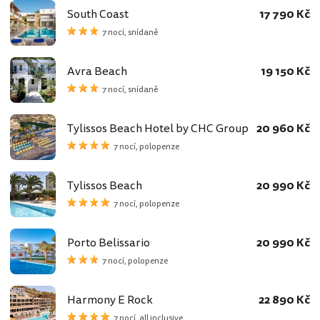
South Coast
17 790 Kč
7 nocí, snídaně
Avra Beach
19 150 Kč
7 nocí, snídaně
Tylissos Beach Hotel by CHC Group
20 960 Kč
7 nocí, polopenze
Tylissos Beach
20 990 Kč
7 nocí, polopenze
Porto Belissario
20 990 Kč
7 nocí, polopenze
Harmony E Rock
22 890 Kč
7 nocí, all inclusive