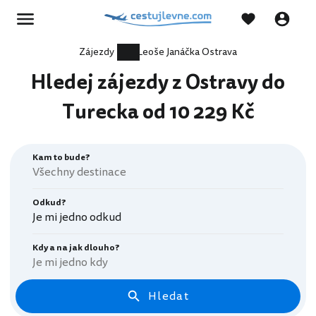
Zájezdy
Leoše Janáčka Ostrava
Hledej zájezdy z Ostravy do
Turecka od 10 229 Kč
Kam to bude?
Odkud?
Je mi jedno odkud
Kdy a na jak dlouho?
Je mi jedno kdy
Hledat