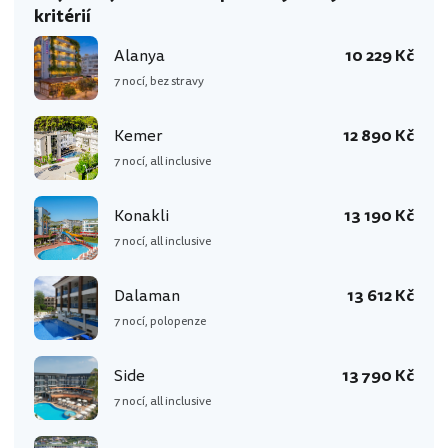
kritérií
Alanya
10 229 Kč
7 nocí, bez stravy
Kemer
12 890 Kč
7 nocí, all inclusive
Konakli
13 190 Kč
7 nocí, all inclusive
Dalaman
13 612 Kč
7 nocí, polopenze
Side
13 790 Kč
7 nocí, all inclusive