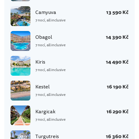
Camyuva
13 590 Kč
7 nocí, all inclusive
Obagol
14 390 Kč
7 nocí, all inclusive
Kiris
14 490 Kč
7 nocí, all inclusive
Kestel
16 190 Kč
7 nocí, all inclusive
Kargicak
16 290 Kč
7 nocí, all inclusive
Turgutreis
16 360 Kč