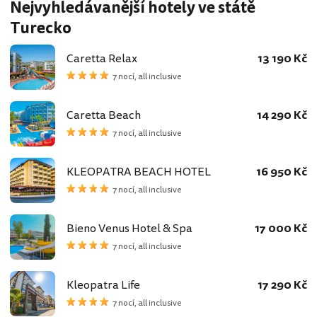
Nejvyhledávanější hotely ve státě
Turecko
Caretta Relax
13 190 Kč
7 nocí, all inclusive
Caretta Beach
14 290 Kč
7 nocí, all inclusive
KLEOPATRA BEACH HOTEL
16 950 Kč
7 nocí, all inclusive
Bieno Venus Hotel & Spa
17 000 Kč
7 nocí, all inclusive
Kleopatra Life
17 290 Kč
7 nocí, all inclusive