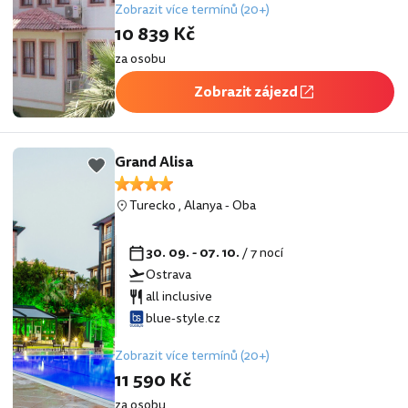
Zobrazit více termínů (20+)
10 839 Kč
za osobu
Zobrazit zájezd
Grand Alisa
Turecko
,
Alanya
-
Oba
30. 09. - 07. 10.
/ 7 nocí
Ostrava
all inclusive
blue-style.cz
Zobrazit více termínů (20+)
11 590 Kč
za osobu