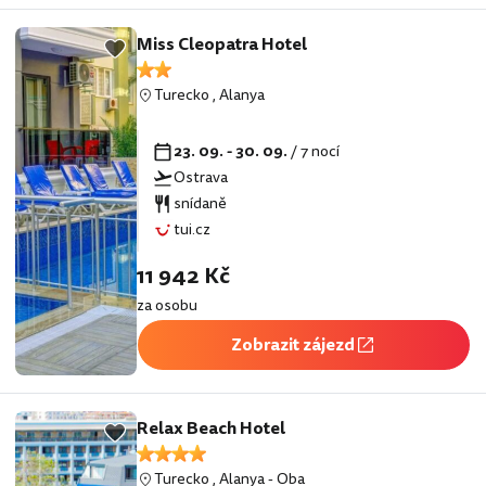
Miss Cleopatra Hotel
Turecko
,
Alanya
23. 09. - 30. 09.
/ 7 nocí
Ostrava
snídaně
tui.cz
11 942 Kč
za osobu
Zobrazit zájezd
Relax Beach Hotel
Turecko
,
Alanya
-
Oba