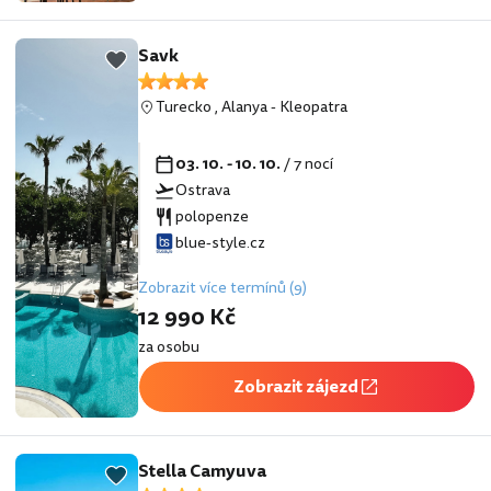
Savk
Turecko
,
Alanya
-
Kleopatra
03. 10. - 10. 10.
/ 7 nocí
Ostrava
polopenze
blue-style.cz
Zobrazit více termínů (9)
12 990 Kč
za osobu
Zobrazit zájezd
Stella Camyuva