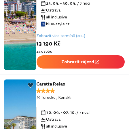
23. 09. - 30. 09.
/ 7 nocí
Ostrava
all inclusive
blue-style.cz
Zobrazit více termínů (20+)
13 190 Kč
za osobu
Zobrazit zájezd
Caretta Relax
Turecko
,
Konakli
30. 09. - 07. 10.
/ 7 nocí
Ostrava
all inclusive