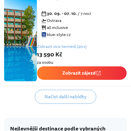
30. 09. - 07. 10.
/ 7 nocí
Ostrava
all inclusive
blue-style.cz
Zobrazit více termínů (20+)
13 590 Kč
za osobu
Zobrazit zájezd
Načíst další nabídky
Nejlevnější destinace podle vybraných