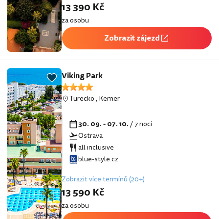
13 390 Kč
za osobu
Zobrazit zájezd
Viking Park
Turecko
,
Kemer
30. 09. - 07. 10.
/ 7 nocí
Ostrava
all inclusive
blue-style.cz
Zobrazit více termínů (20+)
13 590 Kč
za osobu