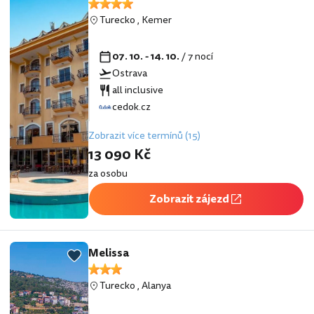
Turecko
,
Kemer
07. 10. - 14. 10.
/ 7 nocí
Ostrava
all inclusive
cedok.cz
Zobrazit více termínů (15)
13 090 Kč
za osobu
Zobrazit zájezd
Melissa
Turecko
,
Alanya