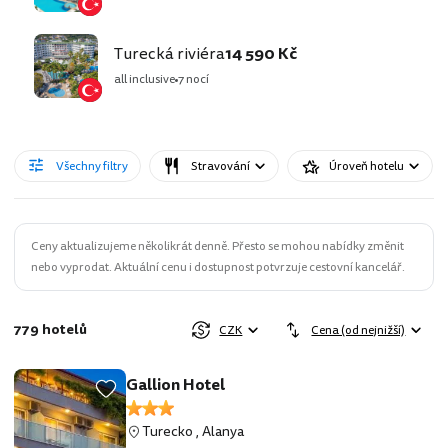
Turecká riviéra
14 590 Kč
all inclusive
7 nocí
Všechny filtry
Stravování
Úroveň hotelu
Ceny aktualizujeme několikrát denně. Přesto se mohou nabídky změnit
nebo vyprodat. Aktuální cenu i dostupnost potvrzuje cestovní kancelář.
779 hotelů
CZK
Cena (od nejnižší)
Gallion Hotel
Turecko
,
Alanya