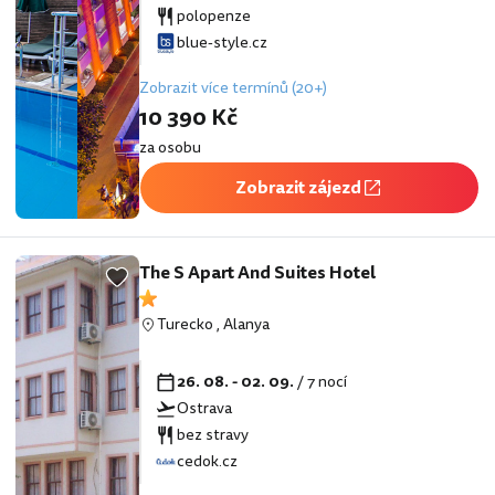
polopenze
blue-style.cz
Zobrazit více termínů (20+)
10 390 Kč
za osobu
Zobrazit zájezd
The S Apart And Suites Hotel
Turecko
,
Alanya
26. 08. - 02. 09.
/ 7 nocí
Ostrava
bez stravy
cedok.cz