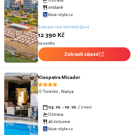
Ostrava
snídaně
blue-style.cz
Zobrazit více termínů (20+)
12 390 Kč
za osobu
Zobrazit zájezd
Kleopatra Micador
Turecko
,
Alanya
03. 10. - 10. 10.
/ 7 nocí
Ostrava
all inclusive
blue-style.cz