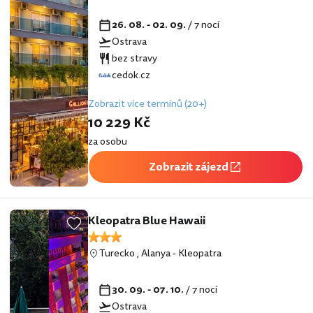
26. 08. - 02. 09.
/ 7 nocí
Ostrava
bez stravy
cedok.cz
Zobrazit více termínů (20+)
10 229 Kč
za osobu
Zobrazit zájezd
Kleopatra Blue Hawaii
Turecko
,
Alanya
-
Kleopatra
30. 09. - 07. 10.
/ 7 nocí
Ostrava