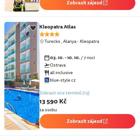
Zobrazit zájezd
Kleopatra Atlas
Turecko
,
Alanya
-
Kleopatra
03. 10. - 10. 10.
/ 7 nocí
Ostrava
all inclusive
blue-style.cz
Zobrazit více termínů (15)
13 590 Kč
za osobu
Zobrazit zájezd