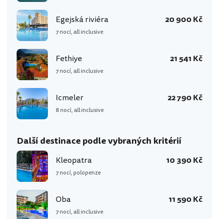
Egejská riviéra
20 900 Kč
7 nocí, all inclusive
Fethiye
21 541 Kč
7 nocí, all inclusive
Icmeler
22 790 Kč
8 nocí, all inclusive
Další destinace podle vybraných kritérií
Kleopatra
10 390 Kč
7 nocí, polopenze
Oba
11 590 Kč
7 nocí, all inclusive