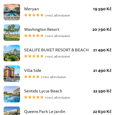
Meryan
19 590 Kč
7 nocí, all inclusive
Washington Resort
20 790 Kč
7 nocí, all inclusive
SEALIFE BUKET RESORT & BEACH
21 490 Kč
7 nocí, all inclusive
Villa Side
21 490 Kč
7 nocí, all inclusive
Sentido Lycus Beach
22 590 Kč
7 nocí, all inclusive
Queens Park Le Jardin
22 630 Kč