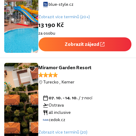
blue-style.cz
Zobrazit více termínů (20+)
13 190 Kč
za osobu
Zobrazit zájezd
Miramor Garden Resort
Turecko
,
Kemer
07. 10. - 14. 10.
/ 7 nocí
Ostrava
all inclusive
cedok.cz
Zobrazit více termínů (20)