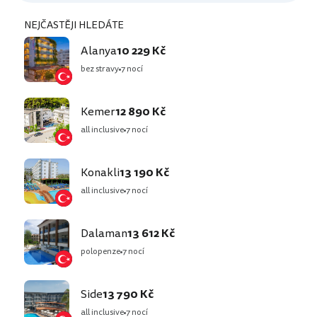
NEJČASTĚJI HLEDÁTE
Alanya
10 229 Kč
bez stravy
7 nocí
Kemer
12 890 Kč
all inclusive
7 nocí
Konakli
13 190 Kč
all inclusive
7 nocí
Dalaman
13 612 Kč
polopenze
7 nocí
Side
13 790 Kč
all inclusive
7 nocí