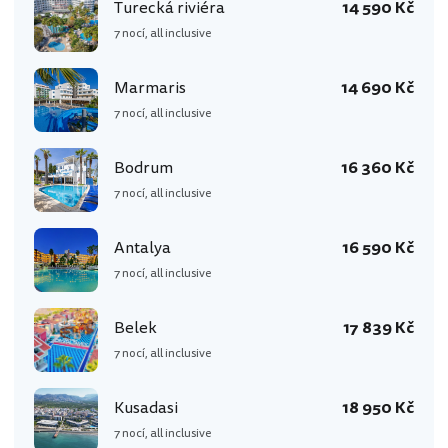
Turecká riviéra
14 590 Kč
7 nocí, all inclusive
Marmaris
14 690 Kč
7 nocí, all inclusive
Bodrum
16 360 Kč
7 nocí, all inclusive
Antalya
16 590 Kč
7 nocí, all inclusive
Belek
17 839 Kč
7 nocí, all inclusive
Kusadasi
18 950 Kč
7 nocí, all inclusive