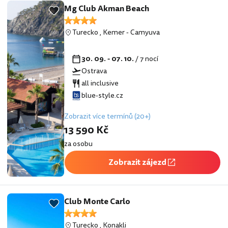
Mg Club Akman Beach
Turecko
,
Kemer
-
Camyuva
30. 09. - 07. 10.
/ 7 nocí
Ostrava
all inclusive
blue-style.cz
Zobrazit více termínů (20+)
13 590 Kč
za osobu
Zobrazit zájezd
Club Monte Carlo
Turecko
,
Konakli