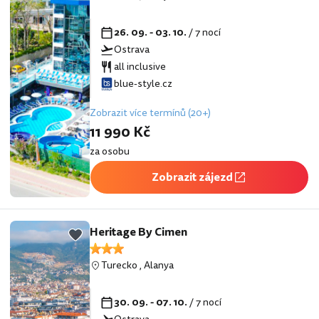
26. 09. - 03. 10.
/ 7 nocí
Ostrava
all inclusive
blue-style.cz
Zobrazit více termínů (20+)
11 990 Kč
za osobu
Zobrazit zájezd
Heritage By Cimen
Turecko
,
Alanya
30. 09. - 07. 10.
/ 7 nocí