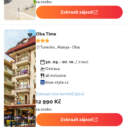
za osobu
Zobrazit zájezd
Oba Time
Turecko
,
Alanya
-
Oba
30. 09. - 07. 10.
/ 7 nocí
Ostrava
all inclusive
blue-style.cz
Zobrazit více termínů (20+)
12 990 Kč
za osobu
Zobrazit zájezd