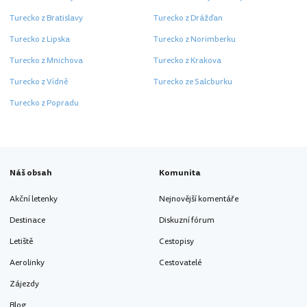
Turecko z Bratislavy
Turecko z Drážďan
Turecko z Lipska
Turecko z Norimberku
Turecko z Mnichova
Turecko z Krakova
Turecko z Vídně
Turecko ze Salcburku
Turecko z Popradu
Náš obsah
Komunita
Akční letenky
Nejnovější komentáře
Destinace
Diskuzní fórum
Letiště
Cestopisy
Aerolinky
Cestovatelé
Zájezdy
Blog