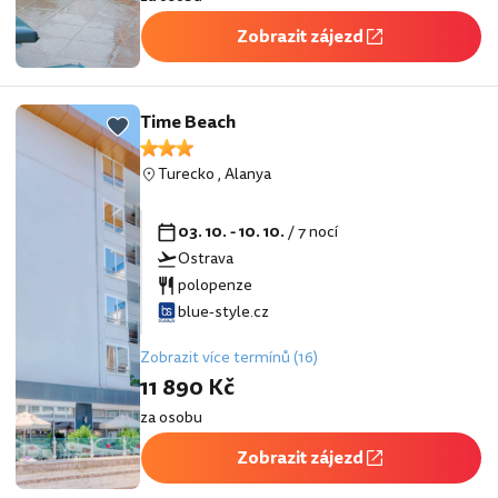
Zobrazit zájezd
Time Beach
Turecko
,
Alanya
03. 10. - 10. 10.
/ 7 nocí
Ostrava
polopenze
blue-style.cz
Zobrazit více termínů (16)
11 890 Kč
za osobu
Zobrazit zájezd