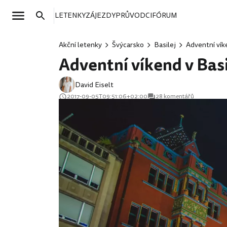
LETENKY
ZÁJEZDY
PRŮVODCI
FÓRUM
Akční letenky
Švýcarsko
Basilej
Adventní vík
Adventní víkend v Basi
David Eiselt
2017-09-05T09:51:06+02:00
28 komentářů