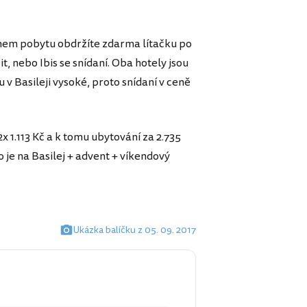
ěhem pobytu obdržíte zdarma lítačku po
 nebo Ibis se snídaní. Oba hotely jsou
 v Basileji vysoké, proto snídaní v ceně
 1.113 Kč a k tomu ubytování za 2.735
to je na Basilej + advent + víkendový
Ukázka balíčku z 05. 09. 2017