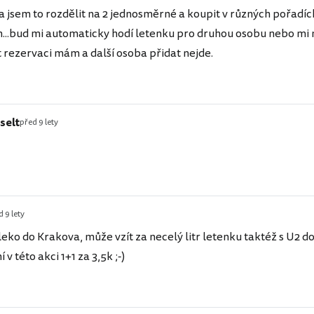
 jsem to rozdělit na 2 jednosměrné a koupit v různých pořadích
..bud mi automaticky hodí letenku pro druhou osobu nebo mi n
t rezervaci mám a další osoba přidat nejde.
selt
před 9 lety
 9 lety
eko do Krakova, může vzít za necelý litr letenku taktéž s U2 do
 v této akci 1+1 za 3,5k ;-)