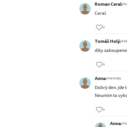
Roman Ceral
pře
Ceral
0
Tomáš Holý
před
diky zakoupeno n
0
Anna
před 9 lety
Dobrý den. Jde 
Neumím to vykou
0
Anna
před