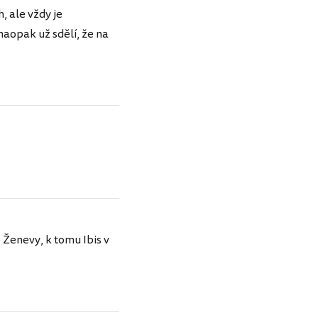
, ale vždy je
aopak už sdělí, že na
 Ženevy, k tomu Ibis v