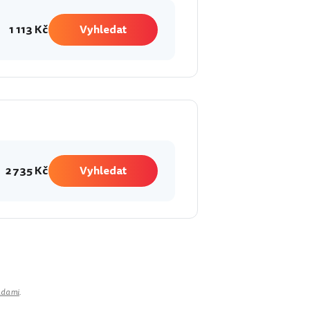
1 113 Kč
Vyhledat
2 735 Kč
Vyhledat
adami
.