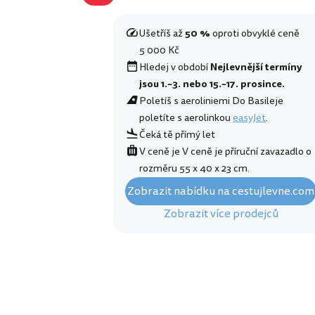
Ušetříš až
50 %
oproti obvyklé ceně
5 000 Kč
Hledej v období
Nejlevnější termíny
jsou 1.–3. nebo 15.–17. prosince.
Poletíš s aeroliniemi Do Basileje
poletíte s aerolinkou
easyJet
.
Čeká tě přímý let
V ceně je V ceně je příruční zavazadlo o
rozměru 55 x 40 x 23 cm.
Zobrazit nabídku na cestujlevne.com
Zobrazit více prodejců