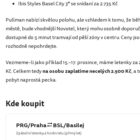
Ibis Styles Basel City 3* se snídaní za 2.735 Kč
Pullman nabízí skvělou polohu, ale vzhledem k tomu, že b
městě, bude vhodnější Novotel, který mohu osobně doporučit,
dostupné do 5 minut tramvají od pěší zóny v centru. Ceny jsou
rozhodně nepohrdejte.
Vezmeme–li jako příklad 15.–17. prosince, máme letenky za 2x
Kč. Celkem tedy
na osobu zaplatíme necelých 2.500 Kč
, a 
pobyt naprostá pecka.
Kde koupit
PRG/Praha
BSL/Basilej
Zpáteční letenky
2 hodin letu
(přímý let)