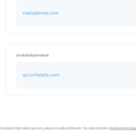
cestujlevne.com
3 hvězdičky
Snídaně
accorhotels.com
redakční tým získat provizi, pokud na odkaz kliknete. Viz naše stránka s
Reklamními zás