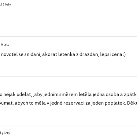
d 9 lety
 9 lety
ovotel se snidani, akorat letenka z drazdan, lepsi cena :)
to nějak udělat, ,aby jedním směrem letěla jedna osoba a zpátky
mat, abych to měla v jedné rezervaci za jeden poplatek. Děkuj
 9 lety