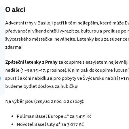
O akci
Adventní trhy v Basileji patří k těm nejlepším, které může 
předvánoční víkend chtěli vyrazit za kulturou a projít se 
švýcarského městečka, neváhejte. Letenky jsou za super cen
zdarma!
Zpáteční letenky z Prahy
zakoupíme s easyJetem nejlevněji 
neděle (1.–3 a 15.–17. prosince). K nim pak dokoupíme luxusní
spustil akční nabídku a pro pobyty ve Švýcarsku nabízí
1+1 
budeme bydlet doslova za hubičku!
Na výběr jsou (
ceny za 2 noci a 2 osoby
):
Pullman Basel Europe 4* za 3.419 Kč
Novotel Basel City 4* za 3.077 Kč