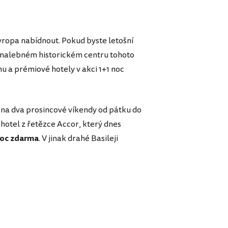
Evropa nabídnout. Pokud byste letošní
po malebném historickém centru tohoto
u a prémiové hotely v akci 1+1 noc
na dva prosincové víkendy od pátku do
 hotel z řetězce Accor, který dnes
noc zdarma
. V jinak drahé Basileji