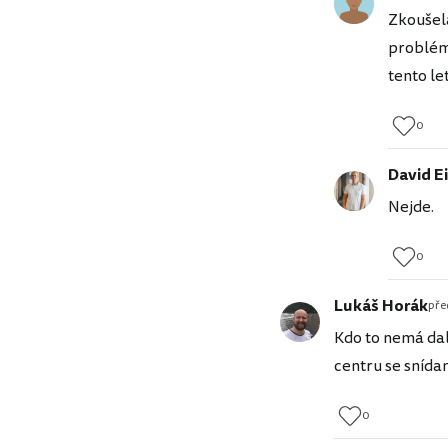
Zkoušela
problém.
tento le
0
David Ei
Nejde.
0
Lukáš Horák
před
Kdo to nemá dal
centru se snídaní
0