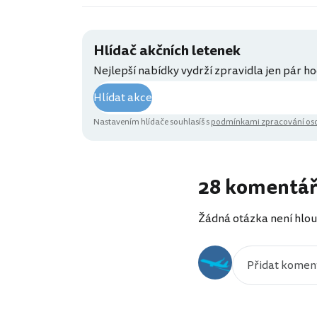
Hlídač akčních letenek
Nejlepší nabídky vydrží zpravidla jen pár ho
Hlídat akce
Nastavením hlídače souhlasíš s
podmínkami zpracování oso
28 komentá
Žádná otázka není hlou