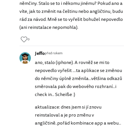
němčiny. Stalo se to i někomu jinému? Pokud ano a
víte, jak to změnit na češtinu nebo angličtinu, budu
rád za návod. Mně se to vyřešit bohužel nepovedlo
(ani reinstalace nepomohla).
0
Jeffo
před rokem
ano, stalo (iphone). A rovněž se mi to
nepovedlo vyřešit ....ta aplikace se změnou
do němčiny úplně změnila...většina odkazů
směrovala pak do webového rozhraní...i
check in... Scheiße :)
aktualizace: dnes jsem si jí znovu
reinstaloval a je pro změnu v
angličtině..pořád kombinace app a webu...