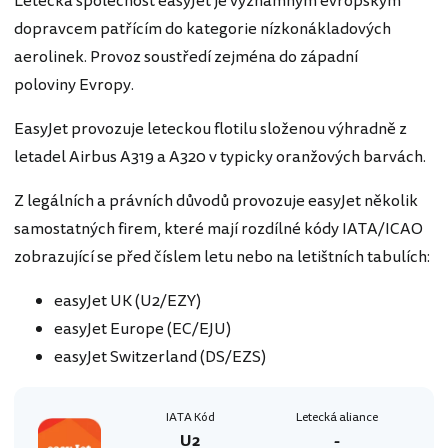
Letecká společnost easyJet je významným evropským
dopravcem patřícím do kategorie nízkonákladových
aerolinek. Provoz soustředí zejména do západní
poloviny Evropy.
EasyJet provozuje leteckou flotilu složenou výhradně z
letadel Airbus A319 a A320 v typicky oranžových barvách.
Z legálních a právních důvodů provozuje easyJet několik
samostatných firem, které mají rozdílné kódy IATA/ICAO
zobrazující se před číslem letu nebo na letištních tabulích:
easyJet UK (U2/EZY)
easyJet Europe (EC/EJU)
easyJet Switzerland (DS/EZS)
IATA Kód
Letecká aliance
U2
-