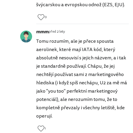
švýcarskou a evropskou odnož (EZS, EJU).
0
mmm
před 2 lety
Tomu rozumím, ale je přece spousta
aerolinek, které mají IATA kód, který
absolutně nesouvisí s jejich názvem, a i tak
je standardně používají. Chápu, že jej
nechtějí používat sami z marketingového
hlediska (i když spíš nechápu, U2 za mě má
jako "you too" perfektní marketingový
potenciál), ale nerozumím tomu, že to
kompletně převzaly i všechny letiště, kde
operují.
1