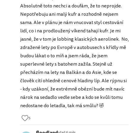
Absolutně toto nechci a doufám, že to neprojde.
Nepotřebuju ani malý kufr a rozhodně nejsem
sama. Ale v plánu je nám vnucovat styl cestování
lidí, co i na prodloužený víkend tahají kufr. Je mi
jasné, že v tom je lobbing klasických aerolinek. No,
zdražené lety po Evropě v autobusech s křídly mě
budou lákat o to míň a jsem ráda, že jsem
superlevné lety s batohem zažila. Stejně už
přecházím na lety na Balkán a do Asie, kde se
člověk cítí ohledně cenové hladiny líp. Ale rýpnu si
- kdy uzákoní, že extrémně obézní bude mít navíc
nárok na sedadlo vedle sebe a kdo se kvůli tomu
nedostane do letadla, tak má smůlu? 🤣
5
floodland
před 6 měs