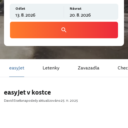
Odlet
Návrat
easyJet
Letenky
Zavazadla
Chec
easyJet v kostce
David Eiselt
naposledy aktualizováno
25. 11. 2025