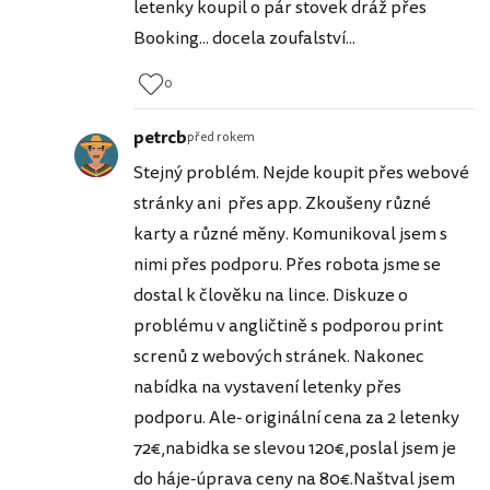
letenky koupil o pár stovek dráž přes
Booking... docela zoufalství...
0
petrcb
před rokem
Stejný problém. Nejde koupit přes webové
stránky ani přes app. Zkoušeny různé
karty a různé měny. Komunikoval jsem s
nimi přes podporu. Přes robota jsme se
dostal k člověku na lince. Diskuze o
problému v angličtině s podporou print
screnů z webových stránek. Nakonec
nabídka na vystavení letenky přes
podporu. Ale- originální cena za 2 letenky
72€,nabidka se slevou 120€,poslal jsem je
do háje-úprava ceny na 80€.Naštval jsem