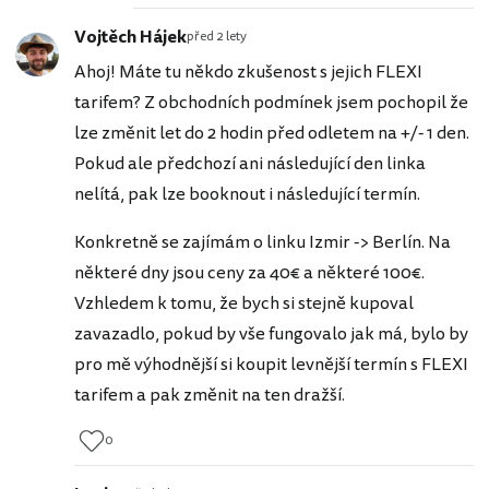
Vojtěch Hájek
před 2 lety
Ahoj! Máte tu někdo zkušenost s jejich FLEXI
tarifem? Z obchodních podmínek jsem pochopil že
lze změnit let do 2 hodin před odletem na +/- 1 den.
Pokud ale předchozí ani následující den linka
nelítá, pak lze booknout i následující termín.
Konkretně se zajímám o linku Izmir -> Berlín. Na
některé dny jsou ceny za 40€ a některé 100€.
Vzhledem k tomu, že bych si stejně kupoval
zavazadlo, pokud by vše fungovalo jak má, bylo by
pro mě výhodnější si koupit levnější termín s FLEXI
tarifem a pak změnit na ten dražší.
0