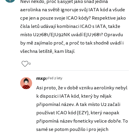
Neví někdo, proč Easyjet jako snad jediná
aerolinka na světě ignoruje svůj IATA kód a všude
cpe jen a pouze svoje ICAO kódy? Respektive jako
čísla letů udávají kombinaci ICAO s IATA, takže
místo U27681/EJU92NK uvádí EJU7681? Opravdu
by mě zajímalo proč, a proč to tak shodně uvádí i
všechna letiště, kam lítají.
0
mxp
před 2 lety
Asi proto, že v době vzniku aerolinky nebyl
k dispozici IATA kód, který by nějak
připomínal název. A tak místo U2 začali
používat ICAO kód (EZY), který naopak
připomíná název foneticky velice dobře. To
samé se potom použilo i pro jejich