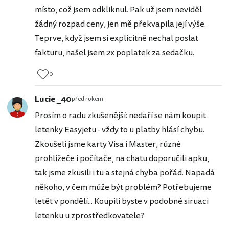
místo, což jsem odkliknul. Pak už jsem neviděl
žádný rozpad ceny, jen mě překvapila její výše.
Teprve, když jsem si explicitně nechal poslat
fakturu, našel jsem 2x poplatek za sedačku.
0
Lucie _40
před rokem
Prosím o radu zkušenější: nedaří se nám koupit
letenky Easyjetu - vždy to u platby hlásí chybu.
Zkoušeli jsme karty Visa i Master, různé
prohlížeče i počítače, na chatu doporučili apku,
tak jsme zkusili i tu a stejná chyba pořád. Napadá
někoho, v čem může být problém? Potřebujeme
letět v pondělí... Koupili byste v podobné siruaci
letenku u zprostředkovatele?