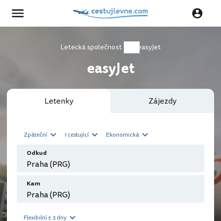
Letecká společnost
easyJet
easyJet
Letenky
Zájezdy
Zpáteční
1 cestující
Ekonomická
Odkud
Kam
Flexibilní ± 3 dny