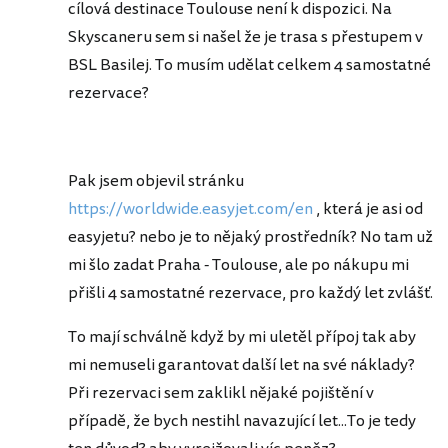
cílová destinace Toulouse není k dispozici. Na
Skyscaneru sem si našel že je trasa s přestupem v
BSL Basilej. To musím udělat celkem 4 samostatné
rezervace?
Pak jsem objevil stránku
https://worldwide.easyjet.com/en
, která je asi od
easyjetu? nebo je to nějaký prostředník? No tam už
mi šlo zadat Praha - Toulouse, ale po nákupu mi
přišli 4 samostatné rezervace, pro každý let zvlášť.
To mají schválně když by mi uletěl přípoj tak aby
mi nemuseli garantovat další let na své náklady?
Při rezervaci sem zaklikl nějaké pojištění v
případě, že bych nestihl navazující let...To je tedy