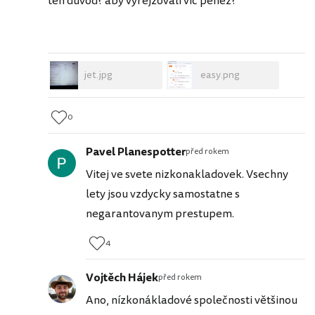
ten důvod? aby vyrejžovali víc peněz?
jet.jpg
easy.png
0
Pavel Planespotter
před rokem
Vitej ve svete nizkonakladovek. Vsechny
lety jsou vzdycky samostatne s
negarantovanym prestupem.
4
Vojtěch Hájek
před rokem
Ano, nízkonákladové společnosti většinou