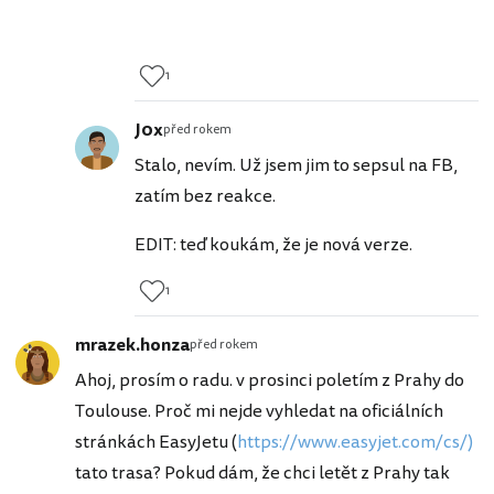
1
J0x
před rokem
Stalo, nevím. Už jsem jim to sepsul na FB,
zatím bez reakce.
EDIT: teď koukám, že je nová verze.
1
mrazek.honza
před rokem
Ahoj, prosím o radu. v prosinci poletím z Prahy do
Toulouse. Proč mi nejde vyhledat na oficiálních
stránkách EasyJetu (
https://www.easyjet.com/cs/)
tato trasa? Pokud dám, že chci letět z Prahy tak