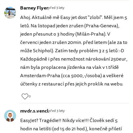
Barney Flyer
před 3 lety
Ahoj. Aktuálně mě Easy jet dost "zlobí". Měl jsem 5
letů. Na listopad jeden zrušen (Praha-Geneva),
jeden přesunut o 3 hodiny (Milán-Praha). V
červenci jeden zrušen 20min. před letem (ale za to
může Schiphol). Zatím tedy problém 3 z 5 letů :-D
Každopádně i přes nemožnost nárokování 250eur,
nám byla proplacena jízdenka na vlak v 1.třídě
Amsterdam-Praha (cca 5000,-/osoba) a veškeré
účtenky z restaurací přes jejich proklik na webu.
0
mvdr.s.vencl
před 3 lety
EasyJet? Tragédie!! Nikdy více!!! Člověk sedí 5
hodin na letišti (od 15 do 21 hod.), konečně přiletí