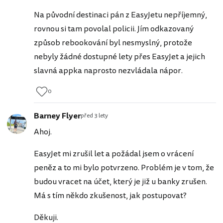
Na původní destinaci pán z EasyJetu nepříjemný,
rovnou si tam povolal policii. Jím odkazovaný
způsob rebookování byl nesmyslný, protože
nebyly žádné dostupné lety přes EasyJet a jejich
slavná appka naprosto nezvládala nápor.
0
Barney Flyer
před 3 lety
Ahoj.
EasyJet mi zrušil let a požádal jsem o vrácení
peněz a to mi bylo potvrzeno. Problém je v tom, že
budou vracet na účet, který je již u banky zrušen.
Má s tím někdo zkušenost, jak postupovat?
Děkuji.