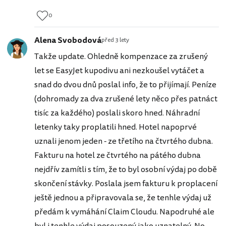
0
Alena Svobodová
před 3 lety
Takže update. Ohledně kompenzace za zrušený
let se EasyJet kupodivu ani nezkoušel vytáčet a
snad do dvou dnů poslal info, že to přijímají. Peníze
(dohromady za dva zrušené lety něco přes patnáct
tisíc za každého) poslali skoro hned. Náhradní
letenky taky proplatili hned. Hotel napoprvé
uznali jenom jeden - ze třetího na čtvrtého dubna.
Fakturu na hotel ze čtvrtého na pátého dubna
nejdřív zamítli s tím, že to byl osobní výdaj po době
skončení stávky. Poslala jsem fakturu k proplacení
ještě jednou a připravovala se, že tenhle výdaj už
předám k vymáhání Claim Cloudu. Napodruhé ale
byl i tenhle výdaj posouzený jako uznatelný. No,