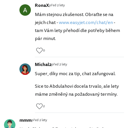
RonaX
před 2 lety
Mám stejnou zkušenost. Obraťte se na
jejich chat -
www.easyjet.com/chat/en
-
tam Vám lety přehodí dle potřeby během
pár minut.
0
Michal2
před 2 lety
Super, díky moc za tip, chat zafungoval.
Sice to Abdulahovi docela trvalo, ale lety
máme změněný na požadovaný termíny.
2
mmm
před 2 lety