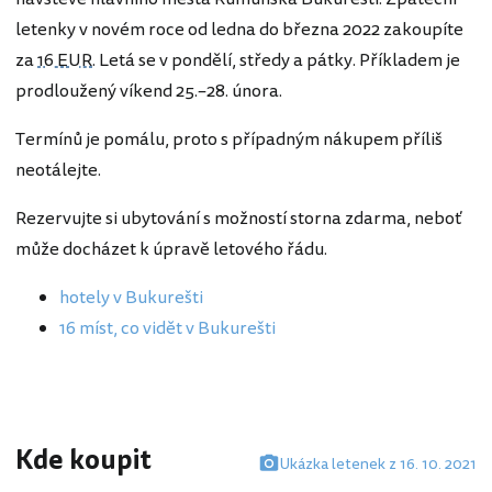
letenky v novém roce od ledna do března 2022 zakoupíte
za
16 EUR
. Letá se v pondělí, středy a pátky. Příkladem je
prodloužený víkend 25.–28. února.
Termínů je pomálu, proto s případným nákupem příliš
neotálejte.
Rezervujte si ubytování s možností storna zdarma, neboť
může docházet k úpravě letového řádu.
hotely v Bukurešti
16 míst, co vidět v Bukurešti
Kde koupit
Ukázka letenek z 16. 10. 2021