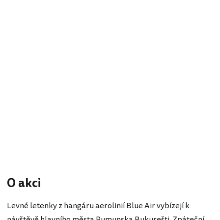
O akci
Levné letenky z hangáru aerolinií Blue Air vybízejí k
návštěvě hlavního města Rumunska Bukurešti. Zpáteční