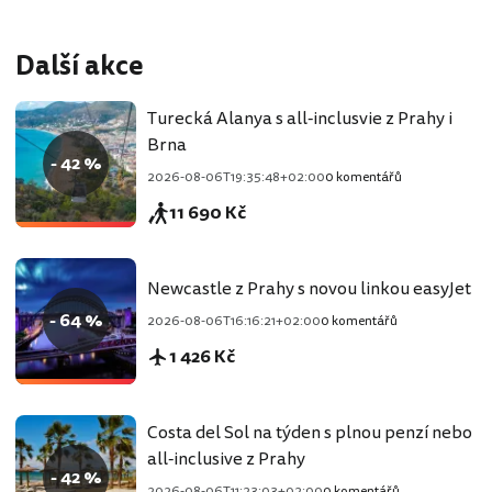
Další akce
Turecká Alanya s all-inclusvie z Prahy i
Brna
- 42 %
2026-08-06T19:35:48+02:00
0 komentářů
11 690 Kč
Newcastle z Prahy s novou linkou easyJet
- 64 %
2026-08-06T16:16:21+02:00
0 komentářů
1 426 Kč
Costa del Sol na týden s plnou penzí nebo
all-inclusive z Prahy
- 42 %
2026-08-06T11:23:03+02:00
0 komentářů