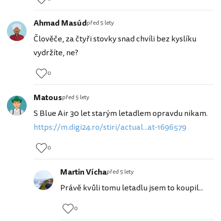
Ahmad Masúd
před 5 lety
Člověče, za čtyři stovky snad chvíli bez kyslíku
vydržíte, ne?
0
Matous
před 5 lety
S Blue Air 30 let starým letadlem opravdu nikam.
https://m.digi24.ro/stiri/actual...at-1696579
0
Martin Vícha
před 5 lety
Právě kvůli tomu letadlu jsem to koupil...
0