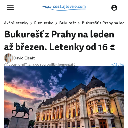
Akční letenky
Rumunsko
Bukurešť
Bukurešť z Prahy na leden
Bukurešť z Prahy na leden
až březen. Letenky od 16 €
David Eiselt
2021-10-16T12:13:50+02:00
5 komentářů
Sdílet