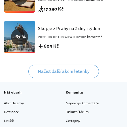
17 290 Kč
Skopje z Prahy na 2 dny i týden
- 67 %
2026-08-06T08:40:43+02:00
1 komentář
603 Kč
Načíst další akční letenky
Náš obsah
Komunita
Akční letenky
Nejnovější komentáře
Destinace
Diskuzní fórum
Letiště
Cestopisy