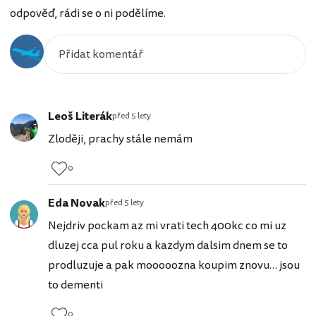
odpověď, rádi se o ni podělíme.
Leoš Literák
před 5 lety
Zloději, prachy stále nemám
0
Eda Novak
před 5 lety
Nejdriv pockam az mi vrati tech 400kc co mi uz
dluzej cca pul roku a kazdym dalsim dnem se to
prodluzuje a pak mooooozna koupim znovu… jsou
to dementi
0