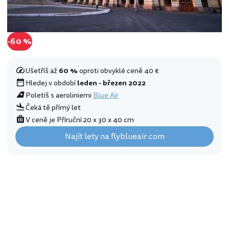
-60 %
Ušetříš až
60 %
oproti obvyklé ceně 40 €
Hledej v období
leden - březen 2022
Poletíš s aeroliniemi
Blue Air
Čeká tě přímý let
V ceně je Příruční 20 x 30 x 40 cm
Najít lety na flyblueair.com