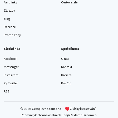
Aerolinky
Cestovatelé
Zájezdy
Blog
Recenze
Promo kódy
Sleduj nás
Společnost
Facebook
O nás
Messenger
Kontakt
Instagram
Kariéra
X / Twitter
Pro CK
RSS
© 2026 Cestujlevne.com s.r.o.
Z lásky k cestování
Podmínky
Ochrana osobních údajů
Reklama
Oznámení