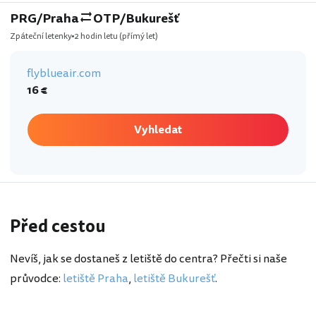
PRG/Praha
OTP/Bukurešť
Zpáteční letenky
2 hodin letu
(přímý let)
flyblueair.com
16 €
Vyhledat
Před cestou
Nevíš, jak se dostaneš z letiště do centra? Přečti si naše
průvodce:
letiště Praha
,
letiště Bukurešť
.