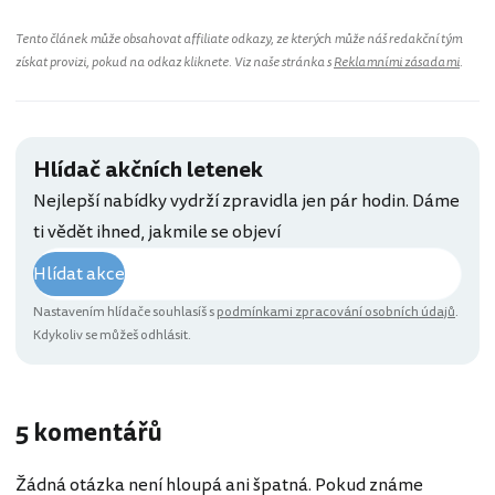
Tento článek může obsahovat affiliate odkazy, ze kterých může náš redakční tým
získat provizi, pokud na odkaz kliknete. Viz naše stránka s
Reklamními zásadami
.
Hlídač akčních letenek
Nejlepší nabídky vydrží zpravidla jen pár hodin. Dáme
ti vědět ihned, jakmile se objeví
Hlídat akce
Nastavením hlídače souhlasíš s
podmínkami zpracování osobních údajů
.
Kdykoliv se můžeš odhlásit.
5 komentářů
Žádná otázka není hloupá ani špatná. Pokud známe