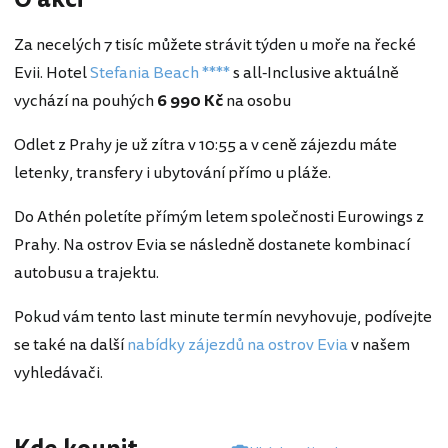
Za necelých 7 tisíc můžete strávit týden u moře na řecké
Evii. Hotel
Stefania Beach ****
s all-Inclusive aktuálně
vychází na pouhých
6 990 Kč
na osobu
Odlet z Prahy je už zítra v 10:55 a v ceně zájezdu máte
letenky, transfery i ubytování přímo u pláže.
Do Athén poletíte přímým letem společnosti Eurowings z
Prahy. Na ostrov Evia se následně dostanete kombinací
autobusu a trajektu.
Pokud vám tento last minute termín nevyhovuje, podívejte
se také na další
nabídky zájezdů na ostrov Evia
v našem
vyhledávači.