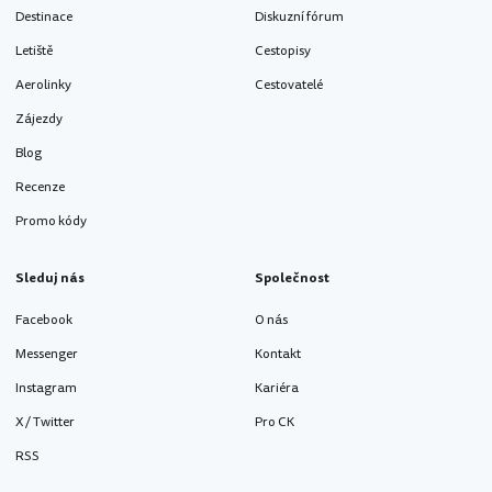
Destinace
Diskuzní fórum
Letiště
Cestopisy
Aerolinky
Cestovatelé
Zájezdy
Blog
Recenze
Promo kódy
Sleduj nás
Společnost
Facebook
O nás
Messenger
Kontakt
Instagram
Kariéra
X / Twitter
Pro CK
RSS