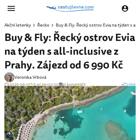
Akční letenky
Řecko
Buy & Fly: Řecký ostrov Evia na týden s all
Buy & Fly: Řecký ostrov Evia
na týden s all-inclusive z
Prahy. Zájezd od 6 990 Kč
Veronika Vrbová
2026-06-01T13:47:29+02:00
0 komentářů
Sdílet