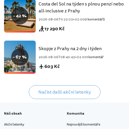
Costa del Sol na týden s plnou penzí nebo
all-inclusive z Prahy
- 42 %
2026-08-06T11:23:03+02:00
0 komentářů
17 290 Kč
Skopje z Prahy na 2 dny i týden
- 67 %
2026-08-06T08:40:43+02:00
1 komentář
603 Kč
Načíst další akční letenky
Náš obsah
Komunita
Akční letenky
Nejnovější komentáře