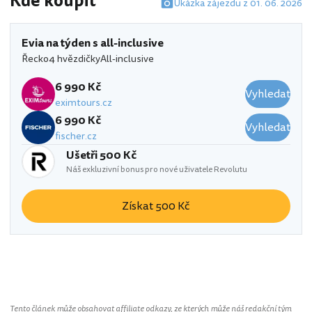
Kde koupit
Ukázka zájezdu z 01. 06. 2026
Evia na týden s all-inclusive
Řecko
4 hvězdičky
All-inclusive
6 990 Kč
Vyhledat
eximtours.cz
6 990 Kč
Vyhledat
fischer.cz
Ušetři 500 Kč
Náš exkluzivní bonus pro nové uživatele Revolutu
Získat 500 Kč
Tento článek může obsahovat affiliate odkazy, ze kterých může náš redakční tým