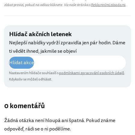
získat provizi, pokud na odkaz kliknete. Viz naše stránka s
Reklamními zásadami
.
Hlídač akčních letenek
Nejlepší nabídky vydrží zpravidla jen pár hodin. Dáme
ti vědět ihned, jakmile se objeví
Hlídat akce
Nastavením hlídače souhlasíš s
podmínkami zpracování osobních údajů
.
Kdykoliv se můžeš odhlásit.
0 komentářů
Žádná otázka není hloupá ani špatná. Pokud známe
odpověď, rádi se o ni podělíme.