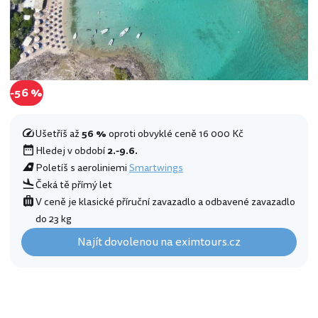
-56 %
Ušetříš až
56 %
oproti obvyklé ceně 16 000 Kč
Hledej v období
2.-9.6.
Poletíš s aeroliniemi
Smartwings
Čeká tě přímý let
V ceně je klasické příruční zavazadlo a odbavené zavazadlo
do 23 kg
Najít dovolenou na eximtours.cz