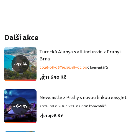
Další akce
Turecká Alanya s all-inclusvie z Prahy i
Brna
- 42 %
2026-08-06T19:35:48+02:00
0 komentářů
11 690 Kč
Newcastle z Prahy s novou linkou easyJet
- 64 %
2026-08-06T16:16:21+02:00
0 komentářů
1 426 Kč