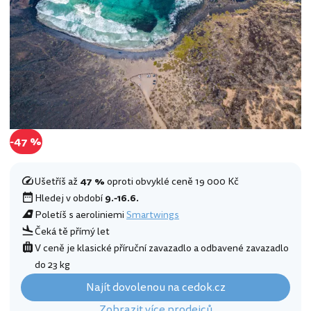
-47 %
Ušetříš až
47 %
oproti obvyklé ceně 19 000 Kč
Hledej v období
9.-16.6.
Poletíš s aeroliniemi
Smartwings
Čeká tě přímý let
V ceně je klasické příruční zavazadlo a odbavené zavazadlo
do 23 kg
Najít dovolenou na cedok.cz
Zobrazit více prodejců