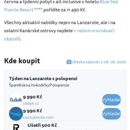
června a týdenní pobyt s all-inclusive v hotelu
Blue Sea
Puerto Resort ****
pořídíte za 11 490 Kč.
Všechny aktuální nabídky nejen na Lanzarote, ale i na
ostatní Kanárské ostrovy najdete
v našem srovnávači
zájezdů
.
Kde koupit
Ukázka zájezdu z 08. 06. 2026
Týden na Lanzarote s polopenzí
Španělsko
4 hvězdičky
Polopenze
9 990 Kč
Vyhledat
cedok.cz
9 990 Kč
Vyhledat
cestujlevne.com
Ušetři 500 Kč