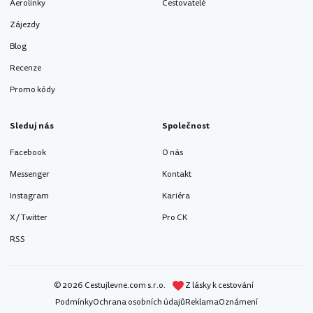
Aerolinky
Cestovatelé
Zájezdy
Blog
Recenze
Promo kódy
Sleduj nás
Společnost
Facebook
O nás
Messenger
Kontakt
Instagram
Kariéra
X / Twitter
Pro CK
RSS
© 2026 Cestujlevne.com s.r.o.
Z lásky k cestování
Podmínky
Ochrana osobních údajů
Reklama
Oznámení