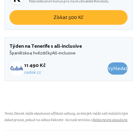
Náš exkluzivní bonus pro nové uživatele Revolutu
Získat 500 Kč
Týden na Tenerife s all-inclusive
Španělsko
4 hvězdičky
All-inclusive
11 490 Kč
Vyhledat
cedok.cz
Tento článek může obsahovat affiliate odkazy, ze kterých může náš redakční tým
získat provizi, pokud na odkaz kliknete. Viz naše stránka s
Reklamními zásadami
.