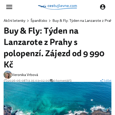
Akční letenky
Španělsko
Buy & Fly: Týden na Lanzarote z Prahy 
Buy & Fly: Týden na
Lanzarote z Prahy s
polopenzí. Zájezd od 9 990
Kč
Veronika Vrbová
2026-06-08T13:35:03+02:00
0 komentářů
Sdílet