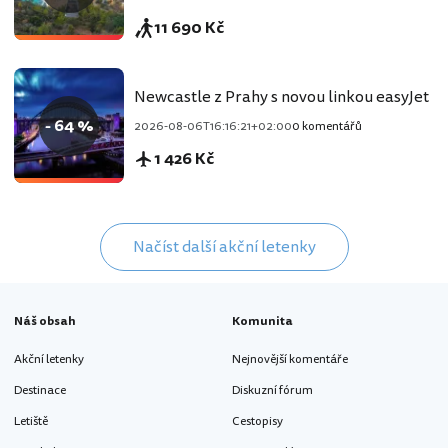
11 690 Kč
Newcastle z Prahy s novou linkou easyJet
- 64 %
2026-08-06T16:16:21+02:00
0 komentářů
1 426 Kč
Načíst další akční letenky
Náš obsah
Komunita
Akční letenky
Nejnovější komentáře
Destinace
Diskuzní fórum
Letiště
Cestopisy