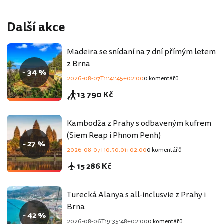
Další akce
Madeira se snídaní na 7 dní přímým letem
z Brna
- 34 %
2026-08-07T11:41:45+02:00
0 komentářů
13 790 Kč
Kambodža z Prahy s odbaveným kufrem
(Siem Reap i Phnom Penh)
- 27 %
2026-08-07T10:50:01+02:00
0 komentářů
15 286 Kč
Turecká Alanya s all-inclusvie z Prahy i
Brna
- 42 %
2026-08-06T19:35:48+02:00
0 komentářů