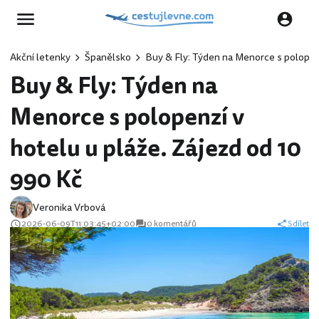
Akční letenky
Španělsko
Buy & Fly: Týden na Menorce s polopenz
Buy & Fly: Týden na
Menorce s polopenzí v
hotelu u pláže. Zájezd od 10
990 Kč
Veronika Vrbová
2026-06-09T11:03:45+02:00
0 komentářů
Sdílet