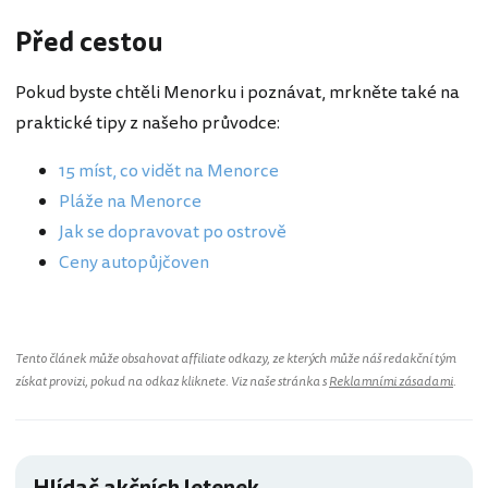
Před cestou
Pokud byste chtěli Menorku i poznávat, mrkněte také na
praktické tipy z našeho průvodce:
15 míst, co vidět na Menorce
Pláže na Menorce
Jak se dopravovat po ostrově
Ceny autopůjčoven
Tento článek může obsahovat affiliate odkazy, ze kterých může náš redakční tým
získat provizi, pokud na odkaz kliknete. Viz naše stránka s
Reklamními zásadami
.
Hlídač akčních letenek