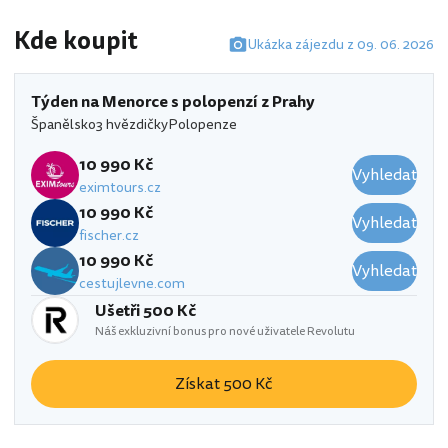
Kde koupit
Ukázka zájezdu z 09. 06. 2026
Týden na Menorce s polopenzí z Prahy
Španělsko
3 hvězdičky
Polopenze
10 990 Kč
Vyhledat
eximtours.cz
10 990 Kč
Vyhledat
fischer.cz
10 990 Kč
Vyhledat
cestujlevne.com
Ušetři 500 Kč
Náš exkluzivní bonus pro nové uživatele Revolutu
Získat 500 Kč