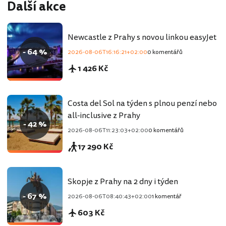
Další akce
Newcastle z Prahy s novou linkou easyJet
- 64 %
2026-08-06T16:16:21+02:00
0 komentářů
1 426 Kč
Costa del Sol na týden s plnou penzí nebo
all-inclusive z Prahy
- 42 %
2026-08-06T11:23:03+02:00
0 komentářů
17 290 Kč
Skopje z Prahy na 2 dny i týden
- 67 %
2026-08-06T08:40:43+02:00
1 komentář
603 Kč