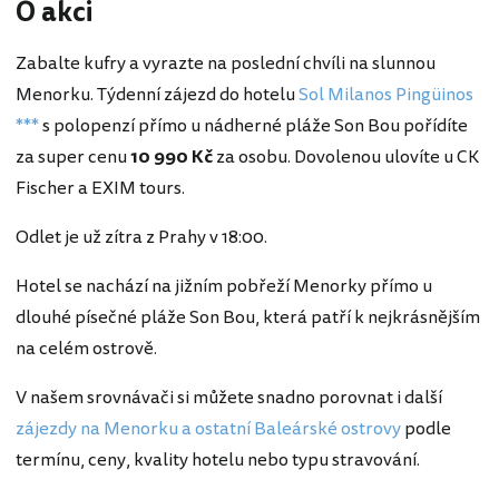
O akci
Zabalte kufry a vyrazte na poslední chvíli na slunnou
Menorku. Týdenní zájezd do hotelu
Sol Milanos Pingüinos
***
s polopenzí přímo u nádherné pláže Son Bou pořídíte
za super cenu
10 990 Kč
za osobu. Dovolenou ulovíte u CK
Fischer a EXIM tours.
Odlet je už zítra z Prahy v 18:00.
Hotel se nachází na jižním pobřeží Menorky přímo u
dlouhé písečné pláže Son Bou, která patří k nejkrásnějším
na celém ostrově.
V našem srovnávači si můžete snadno porovnat i další
zájezdy na Menorku a ostatní Baleárské ostrovy
podle
termínu, ceny, kvality hotelu nebo typu stravování.