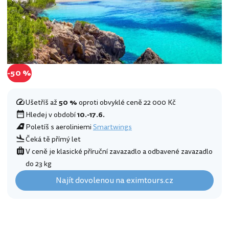
-50 %
Ušetříš až
50 %
oproti obvyklé ceně 22 000 Kč
Hledej v období
10.-17.6.
Poletíš s aeroliniemi
Smartwings
Čeká tě přímý let
V ceně je klasické příruční zavazadlo a odbavené zavazadlo
do 23 kg
Najít dovolenou na eximtours.cz