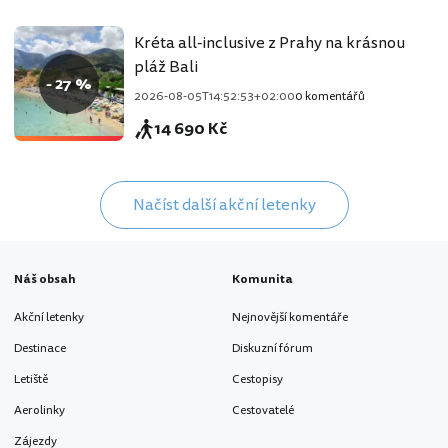
Kréta all-inclusive z Prahy na krásnou
pláž Bali
- 27 %
2026-08-05T14:52:53+02:00
0 komentářů
14 690 Kč
Načíst další akční letenky
Náš obsah
Komunita
Akční letenky
Nejnovější komentáře
Destinace
Diskuzní fórum
Letiště
Cestopisy
Aerolinky
Cestovatelé
Zájezdy