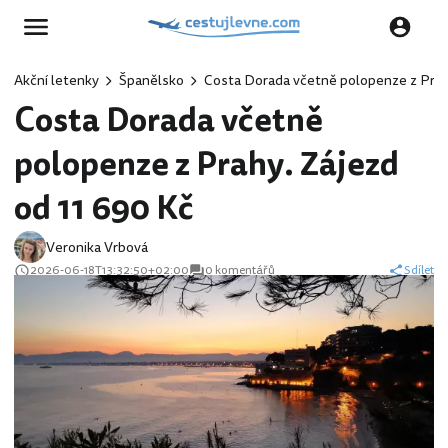
Akční letenky
Španělsko
Costa Dorada včetně polopenze z Prah
Costa Dorada včetně
polopenze z Prahy. Zájezd
od 11 690 Kč
Veronika Vrbová
2026-06-18T13:32:50+02:00
0 komentářů
Sdílet