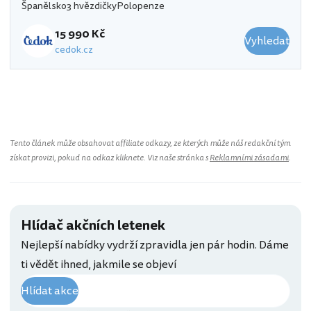
Španělsko
3 hvězdičky
Polopenze
15 990 Kč
Vyhledat
cedok.cz
Tento článek může obsahovat affiliate odkazy, ze kterých může náš redakční tým
získat provizi, pokud na odkaz kliknete. Viz naše stránka s
Reklamními zásadami
.
Hlídač akčních letenek
Nejlepší nabídky vydrží zpravidla jen pár hodin. Dáme
ti vědět ihned, jakmile se objeví
Hlídat akce