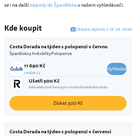
se i na další
zájezdy do Španělska
v našem vyhledávači.
Kde koupit
Ukázka zájezdu z 18. 06. 2026
Costa Dorada na týden s polopenzí v červnu
Španělsko
3 hvězdičky
Polopenze
11 690 Kč
Vyhledat
cedok.cz
Ušetři 500 Kč
Náš exkluzivní bonus pro nové uživatele Revolutu
Získat 500 Kč
Costa Dorada na týden s polopenzí v červenci