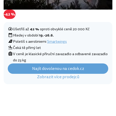
-42 %
Ušetříš až
42 %
oproti obvyklé ceně 20 000 Kč
Hledej v období
19.-26.6.
Poletíš s aeroliniemi
Smartwings
Čeká tě přímý let
V ceně je klasické příruční zavazadlo a odbavené zavazadlo
do 23 kg
Najít dovolenou na cedok.cz
Zobrazit více prodejců