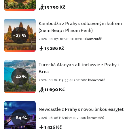
13 790 Kč
Kambodža z Prahy s odbaveným kufrem
(Siem Reap i Phnom Penh)
- 27 %
2026-08-07T10:50:01+02:00
1 komentář
15 286 Kč
Turecká Alanya s all-inclusvie z Prahy i
Brna
- 42 %
2026-08-06T19:35:48+02:00
0 komentářů
11 690 Kč
Newcastle z Prahy s novou linkou easyJet
- 64 %
2026-08-06T16:16:21+02:00
0 komentářů
1 426 Kč