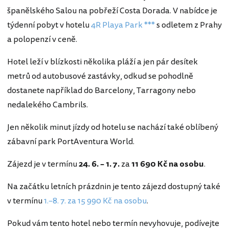
španělského Salou na pobřeží Costa Dorada. V nabídce je
týdenní pobyt v hotelu
4R Playa Park ***
s odletem z Prahy
a polopenzí v ceně.
Hotel leží v blízkosti několika pláží a jen pár desítek
metrů od autobusové zastávky, odkud se pohodlně
dostanete například do Barcelony, Tarragony nebo
nedalekého Cambrils.
Jen několik minut jízdy od hotelu se nachází také oblíbený
zábavní park PortAventura World.
Zájezd je v termínu
24. 6. – 1. 7.
za
11 690 Kč na osobu
.
Na začátku letních prázdnin je tento zájezd dostupný také
v termínu
1.–8. 7. za 15 990 Kč na osobu
.
Pokud vám tento hotel nebo termín nevyhovuje, podívejte