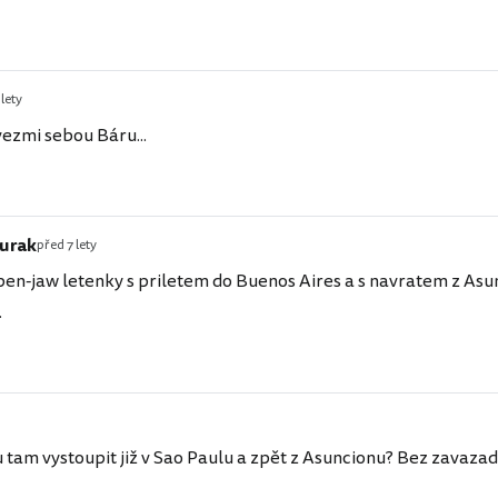
 lety
vezmi sebou Báru...
urak
před 7 lety
pen-jaw letenky s priletem do Buenos Aires a s navratem z Asun
.
 tam vystoupit již v Sao Paulu a zpět z Asuncionu? Bez zavazad