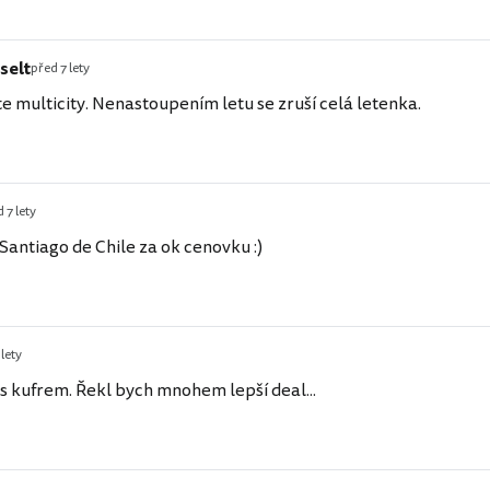
selt
před 7 lety
e multicity. Nenastoupením letu se zruší celá letenka.
 7 lety
Santiago de Chile za ok cenovku :)
 lety
- i s kufrem. Řekl bych mnohem lepší deal...