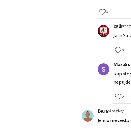
0
cali
před 7
Jasně a 
0
MaraSo
Kup si o
nepujde
0
Bara
před 7 lety
Je možné cestou