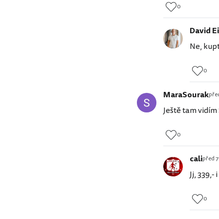
0
David Ei
Ne, kupt
0
MaraSourak
před
Ještě tam vidím 
0
cali
před 7
Jj, 339,
0