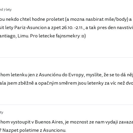
d 7 lety
u nekdo chtel hodne proletet (a mozna nasbirat mile/body) a n
t lety Pariz-Asuncion a zpet 26.10. -2.11., a tak pres den navstivi
antiago, Limu. Pro letecke fajnsmekry :o)
hom letenku jen z Asunciónu do Evropy, myslíte, že se to dá ně
ala jsem zběžně a opačným směrem jsou letenky za víc než dv
ety
hom vystoupit v Buenos Aires, je moznost ze nam vydaji zavaza
t? Nazpet poletime z Asuncionu.