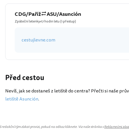
CDG/Paříž
ASU/Asunción
Zpáteční letenky
17 hodin letu
(1 přestup)
cestujlevne.com
Před cestou
Nevíš, jak se dostaneš z letiště do centra? Přečti si naše prů
letiště Asunción
.
redakční tým získat provizi, pokud na odkaz kliknete. Viz naše stránka s
Reklamními zás