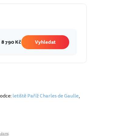
8 790 Kč
Vyhledat
vodce:
letiště Paříž Charles de Gaulle
,
adami
.