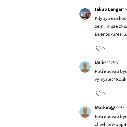
Jakub Langer
pře
Kdyby se nahodo
zemi, muze zkusi
Buenos Aires, S
0
Dari
před 7 lety
Potřebovali byc
vymyslet? Kouk
0
Market@
před 7 l
Potrebovali byc
chteli prikoupi