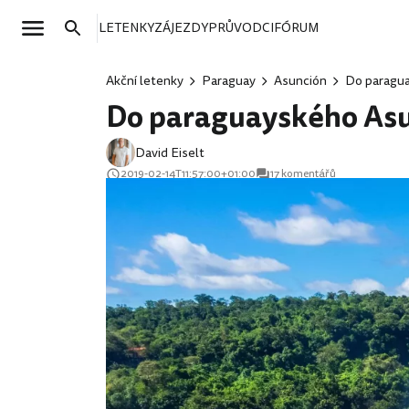
LETENKY
ZÁJEZDY
PRŮVODCI
FÓRUM
Akční letenky
Paraguay
Asunción
Do paragua
Do paraguayského Asun
David Eiselt
2019-02-14T11:57:00+01:00
17 komentářů