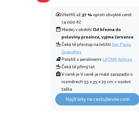
Ušetříš až
37 %
oproti obvyklé ceně
14 000 Kč
Hledej v období
Od března do
poloviny prosince, vyjma července
Čeká tě přestup na letišti
Sao Paulo
Guarulhos
Poletíš s aeroliniemi
LATAM Airlines
Čeká tě přímý let
V ceně je V ceně je malé zavazadlo o
rozměrech 55 x 35 x 25 cm + osobní
taška
Najít lety na cestujlevne.com