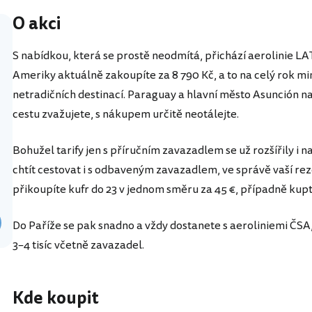
O akci
S nabídkou, která se prostě neodmítá, přichází aerolinie LA
Ameriky aktuálně zakoupíte za 8 790 Kč, a to na celý rok mi
netradičních destinací. Paraguay a hlavní město Asunción na
cestu zvažujete, s nákupem určitě neotálejte.
Bohužel tarify jen s příručním zavazadlem se už rozšířily i 
chtít cestovat i s odbaveným zavazadlem, ve správě vaší r
přikoupíte kufr do 23 v jednom směru za 45 €, případně kupt
Do Paříže se pak snadno a vždy dostanete s aeroliniemi ČSA
3–4 tisíc včetně zavazadel.
Kde koupit