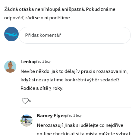
Žádná otázka není hloupá ani špatná. Pokud známe
odpověď, rádi se o ni podělíme.
Lenka
před 2 lety
Nevíte někdo, jak to dělají v praxi s rozsazovanim,
když si nezaplatíme konkrétní výběr sedadel?
Rodiče a dítě 3 roky.
0
Barney Flyer
před 2 lety
Nerozsazují. Jinak si udělejte co nejdříve
on-line checkin ať si ta místa můžete vybrat