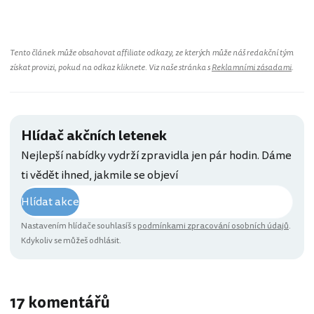
Tento článek může obsahovat affiliate odkazy, ze kterých může náš redakční tým
získat provizi, pokud na odkaz kliknete. Viz naše stránka s
Reklamními zásadami
.
Hlídač akčních letenek
Nejlepší nabídky vydrží zpravidla jen pár hodin. Dáme
ti vědět ihned, jakmile se objeví
Hlídat akce
Nastavením hlídače souhlasíš s
podmínkami zpracování osobních údajů
.
Kdykoliv se můžeš odhlásit.
17 komentářů