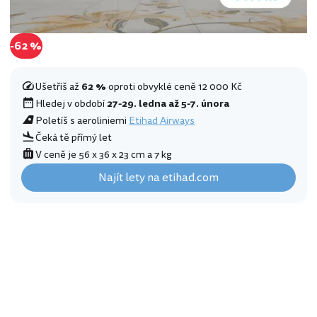
-62 %
Ušetříš až
62 %
oproti obvyklé ceně 12 000 Kč
Hledej v období
27-29. ledna až 5-7. února
Poletíš s aeroliniemi
Etihad Airways
Čeká tě přímý let
V ceně je 56 x 36 x 23 cm a 7 kg
Najít lety na etihad.com