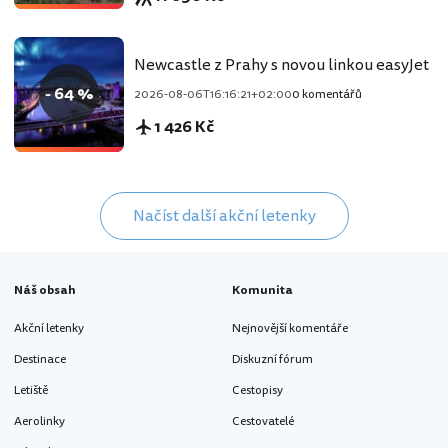
Newcastle z Prahy s novou linkou easyJet
- 64 %
2026-08-06T16:16:21+02:00
0 komentářů
1 426 Kč
Načíst další akční letenky
Náš obsah
Komunita
Akční letenky
Nejnovější komentáře
Destinace
Diskuzní fórum
Letiště
Cestopisy
Aerolinky
Cestovatelé