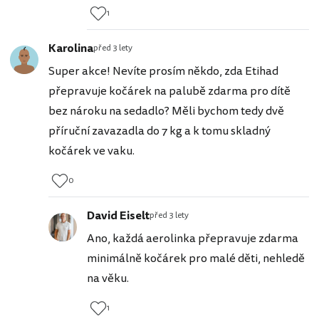
1
Karolina
před 3 lety
Super akce! Nevíte prosím někdo, zda Etihad
přepravuje kočárek na palubě zdarma pro dítě
bez nároku na sedadlo? Měli bychom tedy dvě
příruční zavazadla do 7 kg a k tomu skladný
kočárek ve vaku.
0
David Eiselt
před 3 lety
Ano, každá aerolinka přepravuje zdarma
minimálně kočárek pro malé děti, nehledě
na věku.
1