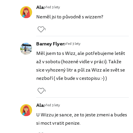
Ala
před 3 lety
Neměl jsi to původně s wizzem?
1
Barney Flyer
před 3 lety
Měl jsem to s Wizz, ale potřebujeme letět
až v sobotu (hozené vidle v práci). Takže
sice vyhozený litr a půl za Wizz ale svět se
nezboří ( vše bude v cestopisu :-) )
1
Ala
před 3 lety
U Wizzu je sance, ze to jeste zmeni a budes
si moct vratit penize.