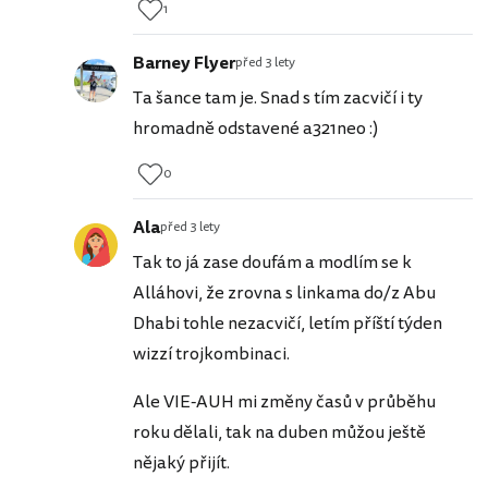
1
Barney Flyer
před 3 lety
Ta šance tam je. Snad s tím zacvičí i ty
hromadně odstavené a321neo :)
0
Ala
před 3 lety
Tak to já zase doufám a modlím se k
Alláhovi, že zrovna s linkama do/z Abu
Dhabi tohle nezacvičí, letím příští týden
wizzí trojkombinaci.
Ale VIE-AUH mi změny časů v průběhu
roku dělali, tak na duben můžou ještě
nějaký přijít.