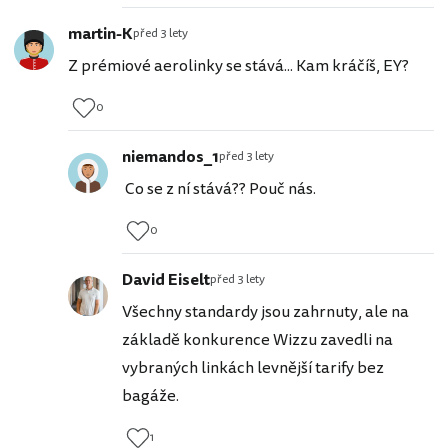
martin-K
před 3 lety
Z prémiové aerolinky se stává... Kam kráčíš, EY?
0
niemandos_1
před 3 lety
Co se z ní stává?? Pouč nás.
0
David Eiselt
před 3 lety
Všechny standardy jsou zahrnuty, ale na
základě konkurence Wizzu zavedli na
vybraných linkách levnější tarify bez
bagáže.
1