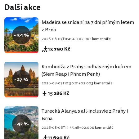
Další akce
Madeira se snídaní na 7 dní přímým letem
z Brna
- 34 %
2026-08-07T11:41:45+02:00
3 komentáře
13 790 Kč
Kambodža z Prahy s odbaveným kufrem
(Siem Reap i Phnom Penh)
- 27 %
2026-08-07T10:50:01+02:00
3 komentáře
15 286 Kč
Turecká Alanya s all-inclusvie z Prahy i
Brna
- 42 %
2026-08-06T19:35:48+02:00
0 komentářů
11 690 Kč