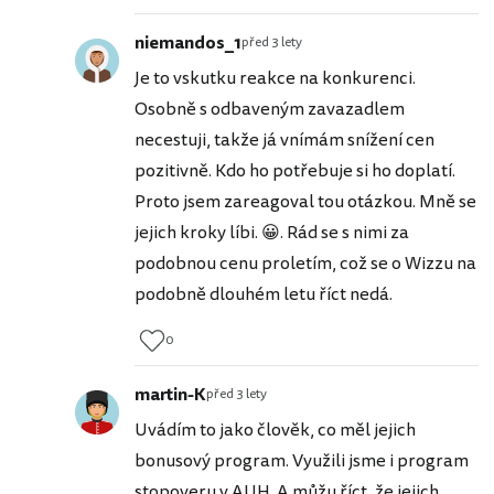
niemandos_1
před 3 lety
Je to vskutku reakce na konkurenci.
Osobně s odbaveným zavazadlem
necestuji, takže já vnímám snížení cen
pozitivně. Kdo ho potřebuje si ho doplatí.
Proto jsem zareagoval tou otázkou. Mně se
jejich kroky líbi. 😀. Rád se s nimi za
podobnou cenu proletím, což se o Wizzu na
podobně dlouhém letu říct nedá.
0
martin-K
před 3 lety
Uvádím to jako člověk, co měl jejich
bonusový program. Využili jsme i program
stopoveru v AUH. A můžu říct, že jejich