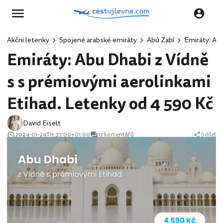
Akční letenky
Spojené arabské emiráty
Abú Zabí
Emiráty: Abu
Emiráty: Abu Dhabi z Vídně
s s prémiovými aerolinkami
Etihad. Letenky od 4 590 Kč
David Eiselt
2024-01-24T11:37:00+01:00
17 komentářů
Sdílet