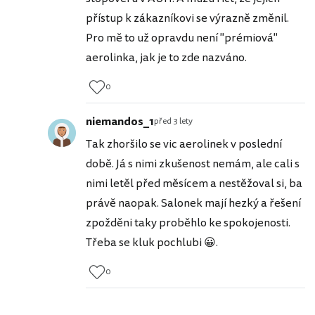
přístup k zákazníkovi se výrazně změnil.
Pro mě to už opravdu není "prémiová"
aerolinka, jak je to zde nazváno.
0
niemandos_1
před 3 lety
Tak zhoršilo se vic aerolinek v poslední
době. Já s nimi zkušenost nemám, ale cali s
nimi letěl před měsícem a nestěžoval si, ba
právě naopak. Salonek mají hezký a řešení
zpožděni taky proběhlo ke spokojenosti.
Třeba se kluk pochlubi 😀.
0