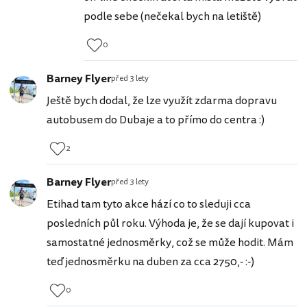
podle sebe (nečekal bych na letiště)
0
Barney Flyer
před 3 lety
Ještě bych dodal, že lze využít zdarma dopravu
autobusem do Dubaje a to přímo do centra :)
2
Barney Flyer
před 3 lety
Etihad tam tyto akce hází co to sleduji cca
posledních půl roku. Výhoda je, že se dají kupovat i
samostatné jednosměrky, což se může hodit. Mám
teď jednosměrku na duben za cca 2750,- :-)
0