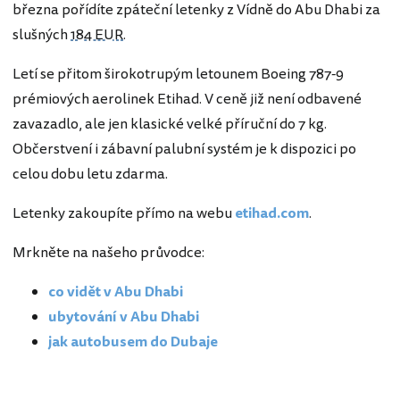
března pořídíte zpáteční letenky z Vídně do Abu Dhabi za
slušných
184 EUR
.
Letí se přitom širokotrupým letounem Boeing 787-9
prémiových aerolinek Etihad. V ceně již není odbavené
zavazadlo, ale jen klasické velké příruční do 7 kg.
Občerstvení i zábavní palubní systém je k dispozici po
celou dobu letu zdarma.
Letenky zakoupíte přímo na webu
etihad.com
.
Mrkněte na našeho průvodce:
co vidět v Abu Dhabi
ubytování v Abu Dhabi
jak autobusem do Dubaje