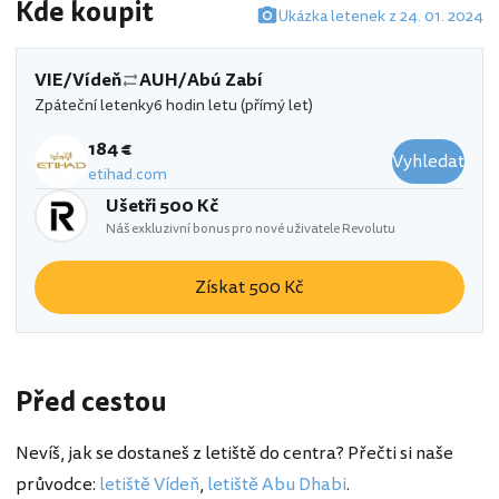
Kde koupit
Ukázka letenek z 24. 01. 2024
VIE/Vídeň
AUH/Abú Zabí
Zpáteční letenky
6 hodin letu (přímý let)
184 €
Vyhledat
etihad.com
Ušetři 500 Kč
Náš exkluzivní bonus pro nové uživatele Revolutu
Získat 500 Kč
Před cestou
Nevíš, jak se dostaneš z letiště do centra? Přečti si naše
průvodce:
letiště Vídeň
,
letiště Abu Dhabi
.