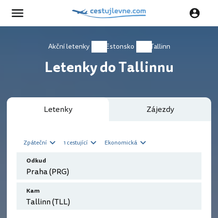
Akční letenky
Estonsko
Tallinn
Letenky do Tallinnu
Letenky
Zájezdy
Zpáteční
1 cestující
Ekonomická
Odkud
Kam