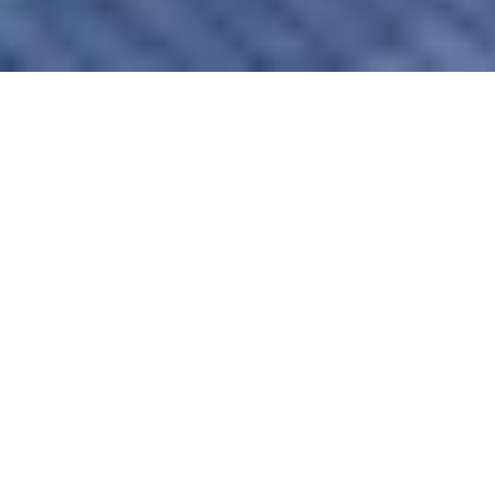
Na jaká letiště se létá?
Do Tallinnu se létá na 1 mezinárodní letiště. Průvodce s
praktickými tipy nejen ohledně veřejné dopravy si můžete
přečíst zde:
Tallinn Lennart Meri
.
Průvodce Tallinn
Naplánuj si dovolenou s naším praktickým průvodcem a
nic tě nepřekvapí
Co vidět v Tallinnu