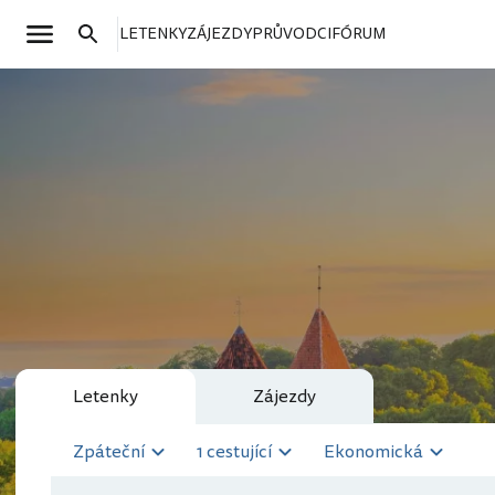
LETENKY
ZÁJEZDY
PRŮVODCI
FÓRUM
Letenky
Zájezdy
Zpáteční
1 cestující
Ekonomická