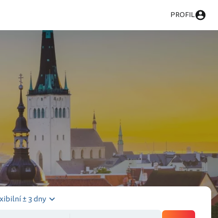
PROFIL
xibilní ± 3 dny