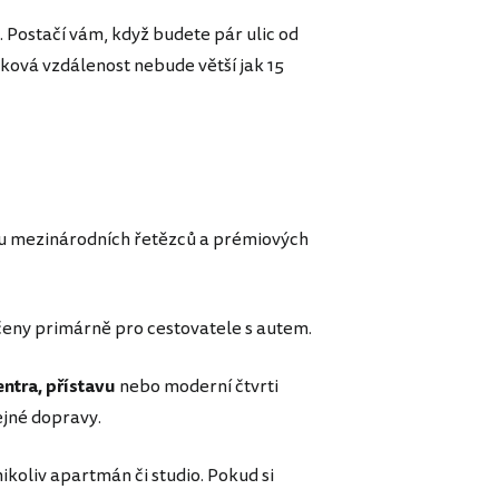
. Postačí vám, když budete pár ulic od
ková vzdálenost nebude větší jak 15
stu mezinárodních řetězců a prémiových
čeny primárně pro cestovatele s autem.
entra, přístavu
nebo moderní čtvrti
ejné dopravy.
ikoliv apartmán či studio. Pokud si