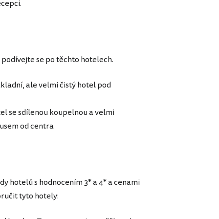
ecepci.
 podívejte se po těchto hotelech.
kladní, ale velmi čistý hotel pod
tel se sdílenou koupelnou a velmi
busem od centra
edy hotelů s hodnocením 3* a 4* a cenami
čit tyto hotely: