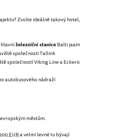
ajektu? Zvolte ideálně takový hotel,
 hlavní
železniční stanice
Balti jaam
aviště společnosti Tallink
iště společností Viking Line a Eckerö
ího autobusového nádraží
ším evropským městům.
100 EUR
a velmi levné tu bývají