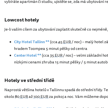
vybíráte apartmán či studiu, ujistěte se, zda má ubytování r
Lowcost hotely
Je-li vaším cílem za ubytování zaplatit skutečně co nejméně,
City Hotel Tallinn **
(cca
45 EUR
/ noc) – malý hotel zá
hradem Toompea 5 minut pěšky od centra
Center Hotel **
(cca
35 EUR
/ noc) – velmi základní ho
nízkými cenami zhruba 15 minut pěšky / 5 minut auto
Hotely ve střední třídě
Naprostá většina hotelů v Tallinnu spadá do střední třídy. T
okolo
80 EUR
až
100 EUR
za pokoj a noc. Vám můžeme doporu