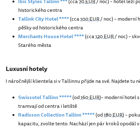
Ibis Styles Tallinn ***
(cca
70 EUR
/ noc) – hotel leží
historického centra
Tallink City Hotel ****
(cca
100 EUR
/ noc) – moderní 
pěšky od historického centra
Merchants House Hotel ****
(cca
120 EUR
/ noc) – sk
Starého města
Luxusní hotely
I náročnější klientela si v Tallinnu přijde na své. Najdete tu
Swissotel Tallinn *****
(od
160 EUR
)– moderní hotel s
tramvají od centra i letiště
Radisson Collection Tallinn *****
(od
180 EUR
) – pok
kapacitu, zvolte tento. Nachází jen pár kroků opodál v