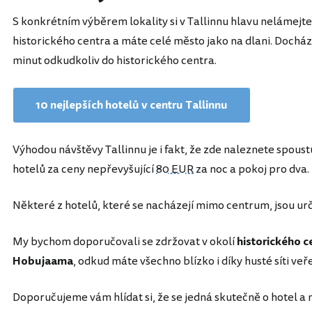
S konkrétním výběrem lokality si v Tallinnu hlavu nelámejte
historického centra a máte celé město jako na dlani. Docház
minut odkudkoliv do historického centra.
10 nejlepších hotelů v centru Tallinnu
Výhodou návštěvy Tallinnu je i fakt, že zde naleznete spou
hotelů za ceny nepřevyšující
80 EUR
za noc a pokoj pro dva.
Některé z hotelů, které se nacházejí mimo centrum, jsou ur
My bychom doporučovali se zdržovat v okolí
historického c
Hobujaama
, odkud máte všechno blízko i díky husté síti veř
Doporučujeme vám hlídat si, že se jedná skutečně o hotel a n