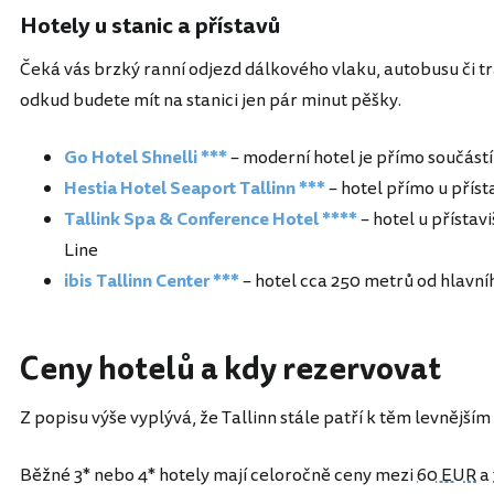
Hotely u stanic a přístavů
Čeká vás brzký ranní odjezd dálkového vlaku, autobusu či tr
odkud budete mít na stanici jen pár minut pěšky.
Go Hotel Shnelli ***
– moderní hotel je přímo součástí
Hestia Hotel Seaport Tallinn ***
– hotel přímo u příst
Tallink Spa & Conference Hotel ****
– hotel u přístav
Line
ibis Tallinn Center ***
– hotel cca 250 metrů od hlavn
Ceny hotelů a kdy rezervovat
Z popisu výše vyplývá, že Tallinn stále patří k těm levněj
Běžné 3* nebo 4* hotely mají celoročně ceny mezi
60 EUR
a