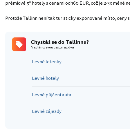
prémiové 5* hotely s cenami od
160 EUR
, což je 2-3x méně 
Protože Tallinn není tak turisticky exponované místo, ceny s
Chystáš se do Tallinnu?
Naplánuj svou cestu raz dva
Levné letenky
Levné hotely
Levné půjčení auta
Levné zájezdy