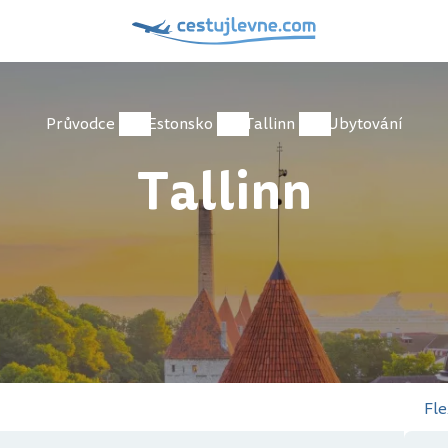
Průvodce
Estonsko
Tallinn
Ubytování
Tallinn
Fle