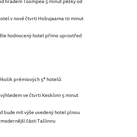
 pod hradem Toompea 5 minut pěšky od
hotel v nové čtvrti Hobujaama 10 minut
věle hodnocený hotel přímo uprostřed
 několik prémiových 5* hotelů:
 výhledem ve čtvrti Kesklinn 5 minut
ud bude mít výše uvedený hotel plnou
 modernější části Tallinnu