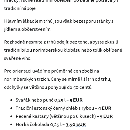
hračky, ručně šité zimní oblečení po balené potraviny i
tradiční nápoje.
Hlavním lákadlem trhů jsou však bezesporu stánky s
jídlem a občerstvením.
Rozhodně nesmíte z trhů odejít bez toho, abyste zkusili
tradiční bílou norimberskou klobásu nebo tolik oblíbené
svařené víno.
Pro orientaci uvádíme průměrné cen zboží na
norimberských trzích. Ceny se mírně liší trh od trhu,
odchylky se většinou pohybují do 50 centů.
Svařák nebo punč 0,25 l –
5 EUR
Tradiční estonský černý chléb s rybou –
4 EUR
Pečené kaštany (většinou po 6 kusech) –
5 EUR
Horká čokoláda 0,25 l –
3,50 EUR