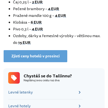
Čaj 0,25 l –
2 EUR
Pečené brambory –
4 EUR
Pražené mandle 100 g –
4 EUR
Klobása –
6 EUR
Pivo 0,3 l –
4 EUR
Ozdoby, dárky a řemeslné výrobky – většinou max.
do
15 EUR
Zjisti ceny hotelů v prosinci
Chystáš se do Tallinnu?
Naplánuj svou cestu raz dva
Levné letenky
Levné hotely