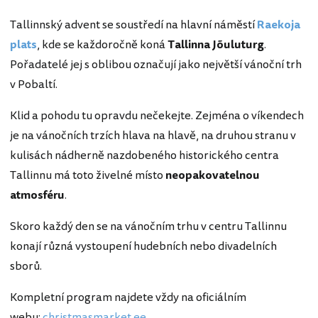
Tallinnský advent se soustředí na hlavní náměstí
Raekoja
plats
, kde se každoročně koná
Tallinna Jõuluturg
.
Pořadatelé jej s oblibou označují jako největší vánoční trh
v Pobaltí.
Klid a pohodu tu opravdu nečekejte. Zejména o víkendech
je na vánočních trzích hlava na hlavě, na druhou stranu v
kulisách nádherně nazdobeného historického centra
Tallinnu má toto živelné místo
neopakovatelnou
atmosféru
.
Skoro každý den se na vánočním trhu v centru Tallinnu
konají různá vystoupení hudebních nebo divadelních
sborů.
Kompletní program najdete vždy na oficiálním
webu:
christmasmarket.ee
.