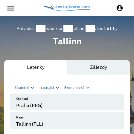
Průvodce
Estonsko
Tallinn
Vánoční trhy
Tallinn
Letenky
Zájezdy
Zpáteční
1 cestující
Ekonomická
Odkud
Kam