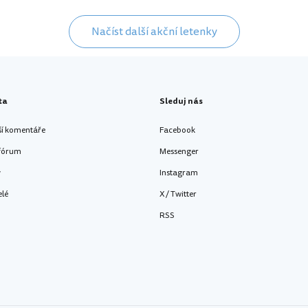
Načíst další akční letenky
ta
Sleduj nás
ší komentáře
Facebook
 fórum
Messenger
y
Instagram
elé
X / Twitter
RSS