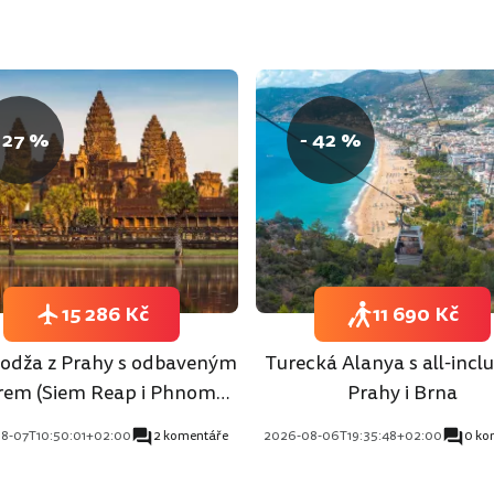
 27 %
- 42 %
15 286 Kč
11 690 Kč
dža z Prahy s odbaveným
Turecká Alanya s all-inclu
rem (Siem Reap i Phnom
Prahy i Brna
Penh)
8-07T10:50:01+02:00
2 komentáře
2026-08-06T19:35:48+02:00
0 ko