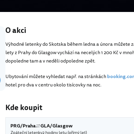
O akci
Výhodné letenky do Skotska během ledna a února můžete zak
lety z Prahy do Glasgow vychází na necelých 1 200 Kč v mnoh
dopoledne tam a v neděli odpoledne zpět.
Ubytování můžete vyhledat např. na stránkách
booking.c
hotel pro dva v centru okolo tisícovky na noc.
Kde koupit
PRG/Praha
GLA/Glasgow
Zpáteční letenky
2 hodiny letu (přímý let)