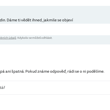
din. Dáme ti vědět ihned, jakmile se objeví
bních údajů
. Kdykoliv se můžeš odhlásit.
ů
pá ani špatná. Pokud známe odpověď, rádi se o ni podělíme.