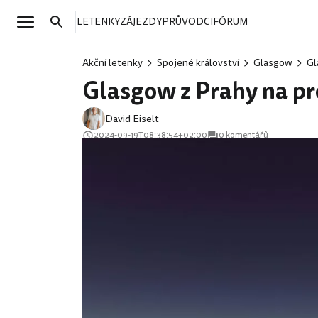
LETENKY
ZÁJEZDY
PRŮVODCI
FÓRUM
Akční letenky
Spojené království
Glasgow
Gl
Glasgow z Prahy na pr
David Eiselt
2024-09-19T08:38:54+02:00
0 komentářů