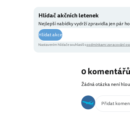
Hlídač akčních letenek
Nejlepší nabídky vydrží zpravidla jen pár ho
Hlídat akce
Nastavením hlídače souhlasíš s
podmínkami zpracování oso
0 komentář
Žádná otázka není hlou