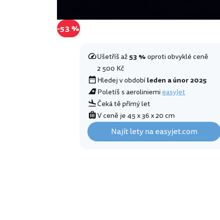
-53 %
Ušetříš až
53 %
oproti obvyklé ceně
2 500 Kč
Hledej v období
leden a únor 2025
Poletíš s aeroliniemi
easyJet
Čeká tě přímý let
V ceně je 45 x 36 x 20 cm
Najít lety na easyjet.com