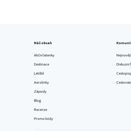
Náš obsah
Komuni
Akční letenky
Nejnověj
Destinace
Diskuzní
Letiště
Cestopis
Aerolinky
Cestovat
Zájezdy
Blog
Recenze
Promo kódy