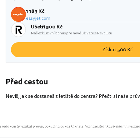
1 183 Kč
easyjet.com
Ušetři 500 Kč
Náš exkluzivní bonus pro nové uživatele Revolutu
Získat 500 Kč
Před cestou
Nevíš, jak se dostaneš z letiště do centra? Přečti si naše prů
redakční tým získat provizi, pokud na odkaz kliknete. Viz naše stránka s
Reklamními zás