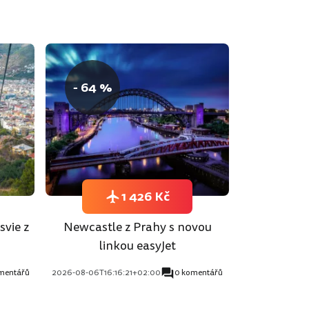
- 64 %
1 426 Kč
svie z
Newcastle z Prahy s novou
linkou easyJet
mentářů
2026-08-06T16:16:21+02:00
0 komentářů