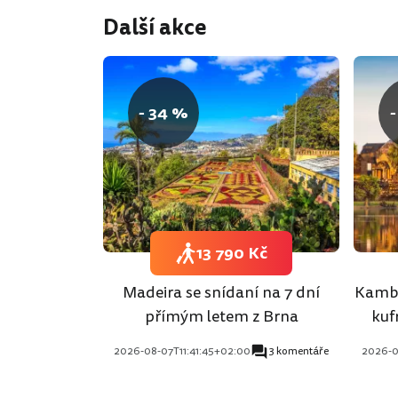
Další akce
- 34 %
-
13 790 Kč
Madeira se snídaní na 7 dní
Kambo
přímým letem z Brna
kuf
2026-08-07T11:41:45+02:00
3 komentáře
2026-0