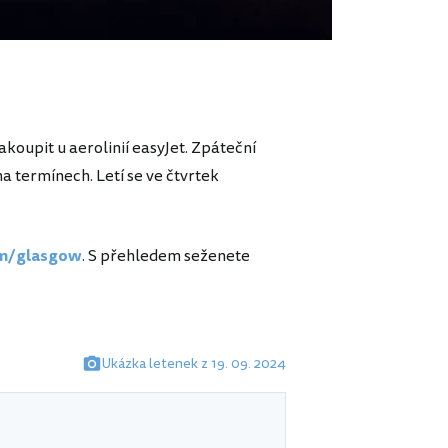
oupit u aerolinií easyJet. Zpáteční
a termínech. Letí se ve čtvrtek
om/glasgow
. S přehledem seženete
Ukázka letenek z 19. 09. 2024