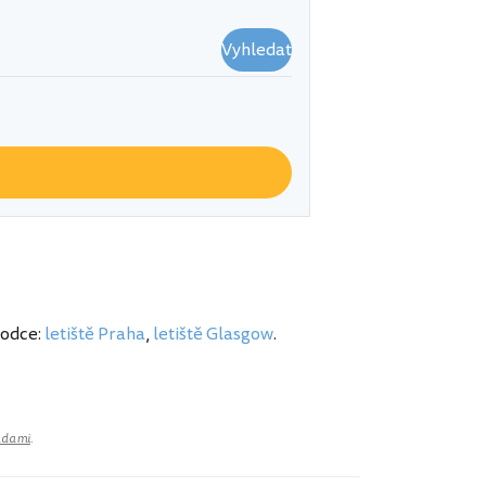
Vyhledat
vodce:
letiště Praha
,
letiště Glasgow
.
adami
.