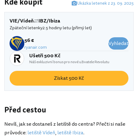
Kde koupit
Ukázka letenek z 23. 09. 2025
VIE/Vídeň
IBZ/Ibiza
Zpáteční letenky
2.5 hodiny letu (přímý let)
56 €
Vyhledat
ryanair.com
Ušetři 500 Kč
Náš exkluzivní bonus pro nové uživatele Revolutu
Získat 500 Kč
Před cestou
Nevíš, jak se dostaneš z letiště do centra? Přečti si naše
průvodce:
letiště Vídeň
,
letiště Ibiza
.