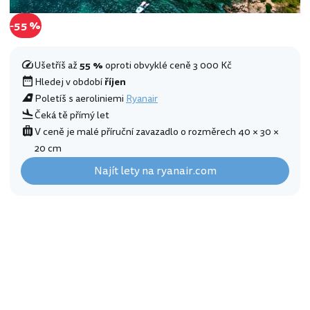
-55 %
Ušetříš až
55 %
oproti obvyklé ceně 3 000 Kč
Hledej v období
říjen
Poletíš s aeroliniemi
Ryanair
Čeká tě přímý let
V ceně je malé příruční zavazadlo o rozměrech 40 × 30 ×
20 cm
Najít lety na ryanair.com