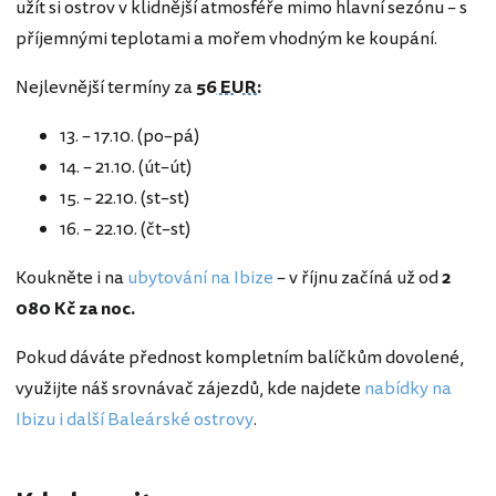
užít si ostrov v klidnější atmosféře mimo hlavní sezónu – s
příjemnými teplotami a mořem vhodným ke koupání.
Nejlevnější termíny za
56 EUR
:
13. – 17.10. (po–pá)
14. – 21.10. (út–út)
15. – 22.10. (st–st)
16. – 22.10. (čt–st)
Koukněte i na
ubytování na Ibize
– v říjnu začíná už od
2
080 Kč za noc.
Pokud dáváte přednost kompletním balíčkům dovolené,
využijte náš srovnávač zájezdů, kde najdete
nabídky na
Ibizu i další Baleárské ostrovy
.