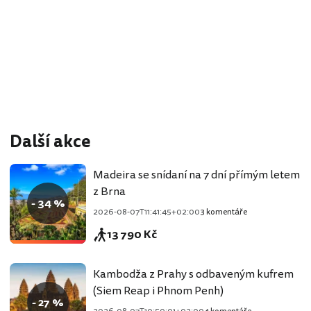
Další akce
Madeira se snídaní na 7 dní přímým letem
z Brna
- 34 %
2026-08-07T11:41:45+02:00
3 komentáře
13 790 Kč
Kambodža z Prahy s odbaveným kufrem
(Siem Reap i Phnom Penh)
- 27 %