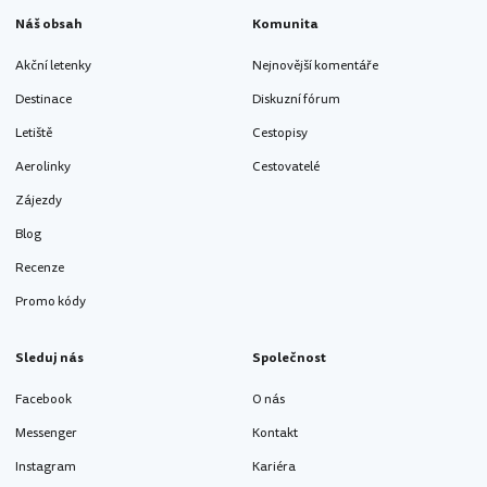
Náš obsah
Komunita
Akční letenky
Nejnovější komentáře
Destinace
Diskuzní fórum
Letiště
Cestopisy
Aerolinky
Cestovatelé
Zájezdy
Blog
Recenze
Promo kódy
Sleduj nás
Společnost
Facebook
O nás
Messenger
Kontakt
Instagram
Kariéra