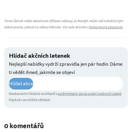
Tento článek může obsahovat affiliate odkazy, ze kterých může náš redakční tým
získat provizi, pokud na odkaz kliknete. Viz naše stránka s
Reklamními zásadami
.
Hlídač akčních letenek
Nejlepší nabídky vydrží zpravidla jen pár hodin. Dáme
ti vědět ihned, jakmile se objeví
Hlídat akce
Nastavením hlídače souhlasíš s
podmínkami zpracování osobních údajů
.
Kdykoliv se můžeš odhlásit.
0 komentářů