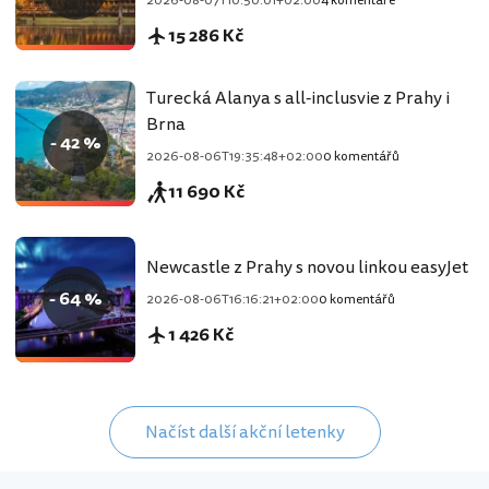
2026-08-07T10:50:01+02:00
4 komentáře
15 286 Kč
Turecká Alanya s all-inclusvie z Prahy i
Brna
- 42 %
2026-08-06T19:35:48+02:00
0 komentářů
11 690 Kč
Newcastle z Prahy s novou linkou easyJet
- 64 %
2026-08-06T16:16:21+02:00
0 komentářů
1 426 Kč
Načíst další akční letenky