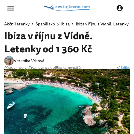
Akční letenky
Španělsko
Ibiza
Ibiza v říjnu z Vídně. Letenky o
Ibiza v říjnu z Vídně.
Letenky od 1 360 Kč
Veronika Vrbová
2025-09-23T15:11:02+02:00
0 komentářů
Sdílet