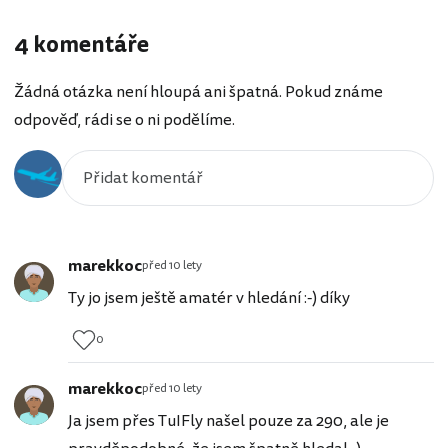
4 komentáře
Žádná otázka není hloupá ani špatná. Pokud známe
odpověď, rádi se o ni podělíme.
marekkoc
před 10 lety
Ty jo jsem ještě amatér v hledání :-) díky
0
marekkoc
před 10 lety
Ja jsem přes TuIFly našel pouze za 290, ale je