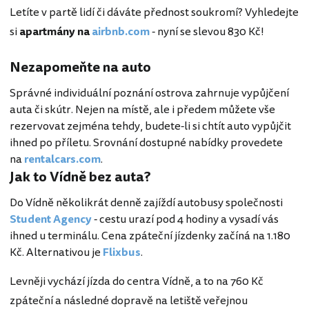
Letíte v partě lidí či dáváte přednost soukromí? Vyhledejte
si
apartmány na
airbnb.com
- nyní se slevou 830 Kč!
Nezapomeňte na auto
Správné individuální poznání ostrova zahrnuje vypůjčení
auta či skútr. Nejen na místě, ale i předem můžete vše
rezervovat zejména tehdy, budete-li si chtít auto vypůjčit
ihned po příletu. Srovnání dostupné nabídky provedete
na
rentalcars.com
.
Jak to Vídně bez auta?
Do Vídně několikrát denně zajíždí autobusy společnosti
Student Agency
- cestu urazí pod 4 hodiny a vysadí vás
ihned u terminálu. Cena zpáteční jízdenky začíná na 1.180
Kč. Alternativou je
Flixbus
.
Levněji vychází jízda do centra Vídně, a to na 760 Kč
zpáteční a následné dopravě na letiště veřejnou