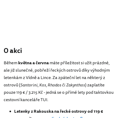
O akci
Během
května a června
máte příležitost si užít prázdné,
ale již slunečné, pobřeží řeckých ostrovů díky výhodným
letenkám z Vídně a Lince. Za zpáteční let na některý z
ostrovů (
Santorini, Kos, Rhodos či Zakynthos
) zaplatíte
pouze 119 € / 3.215 Kč - jedná se o přímé lety pod taktovkou
cestovní kanceláře TUI.
Letenky z Rakouska na řecké ostrovy od 119 €