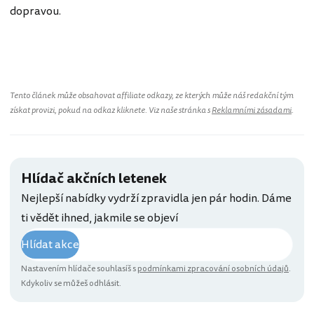
dopravou.
Řecko
Tento článek může obsahovat affiliate odkazy, ze kterých může náš redakční tým
získat provizi, pokud na odkaz kliknete. Viz naše stránka s
Reklamními zásadami
.
Hlídač akčních letenek
Nejlepší nabídky vydrží zpravidla jen pár hodin. Dáme
ti vědět ihned, jakmile se objeví
Hlídat akce
Nastavením hlídače souhlasíš s
podmínkami zpracování osobních údajů
.
Kdykoliv se můžeš odhlásit.