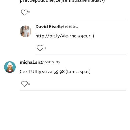
pravděpodobné, že jsem špatně hledal -)
0
David Eiselt
před 10 lety
http://bit.ly/vie-rho-59eur ;)
0
michal.sir2
před 10 lety
Cez TUIfly su za 59.98 (tam a spat)
0