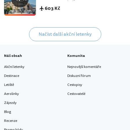
603 Kč
Načíst další akční letenky
Náš obsah
Komunita
Akční letenky
Nejnovější komentáře
Destinace
Diskuzní fórum
Letiště
Cestopisy
Aerolinky
Cestovatelé
Zájezdy
Blog
Recenze
Promo kódy