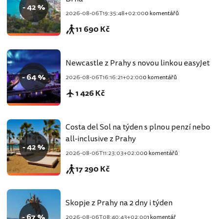
- 42 %
2026-08-06T19:35:48+02:00
0 komentářů
11 690 Kč
Newcastle z Prahy s novou linkou easyJet
- 64 %
2026-08-06T16:16:21+02:00
0 komentářů
1 426 Kč
Costa del Sol na týden s plnou penzí nebo
all-inclusive z Prahy
- 42 %
2026-08-06T11:23:03+02:00
0 komentářů
17 290 Kč
Skopje z Prahy na 2 dny i týden
- 67 %
2026-08-06T08:40:43+02:00
1 komentář