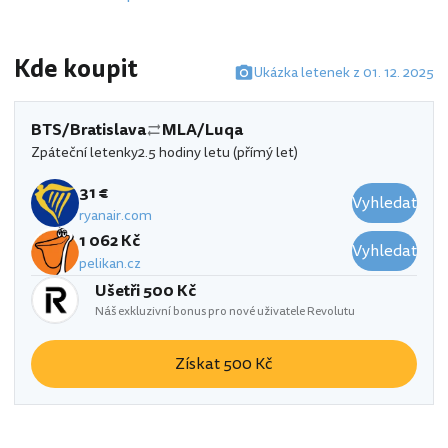
Kde koupit
Ukázka letenek z 01. 12. 2025
BTS/Bratislava
MLA/Luqa
Zpáteční letenky
2.5 hodiny letu (přímý let)
31 €
Vyhledat
ryanair.com
1 062 Kč
Vyhledat
pelikan.cz
Ušetři 500 Kč
Náš exkluzivní bonus pro nové uživatele Revolutu
Získat 500 Kč