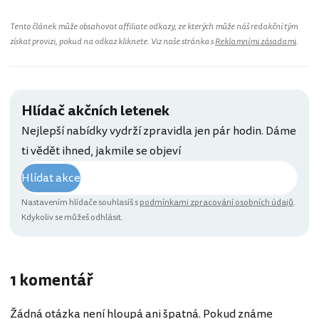
Tento článek může obsahovat affiliate odkazy, ze kterých může náš redakční tým
získat provizi, pokud na odkaz kliknete. Viz naše stránka s
Reklamními zásadami
.
Hlídač akčních letenek
Nejlepší nabídky vydrží zpravidla jen pár hodin. Dáme
ti vědět ihned, jakmile se objeví
Hlídat akce
Nastavením hlídače souhlasíš s
podmínkami zpracování osobních údajů
.
Kdykoliv se můžeš odhlásit.
1 komentář
Žádná otázka není hloupá ani špatná. Pokud známe