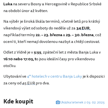
Luka
na severu Bosny a Hercegovině v Republice Srbské
na období únor až květen.
Na výběr je široká škála termínů, včetně letů pro krátký
víkendový výlet od soboty do neděle už za
34 EUR
,
například termíny
22. – 23. března
a
29. – 30. března
, což
ocení ti, kteří nemají dovolenou nazbyt a chtějí cestovat.
Odlet z Vídně je v
5:55
, zpáteční let z města Banja Luka v
16:10 nebo 17:05, t
o jsou ideální časy pro víkendovou
otočku.
Ubytování ve
4* hotelech v centru Banja Luky
je k dispozici
za ceny od
45 EUR
pro dva.
Kde koupit
Ukázka letenek z 03. 02. 2025