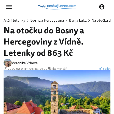
Akční letenky
Bosna a Hercegovina
Banja Luka
Na otočku do 
Na otočku do Bosny a
Hercegoviny z Vídně.
Letenky od 863 Kč
Veronika Vrbová
2025-02-03T11:06:36+01:00
1 komentář
Sdílet