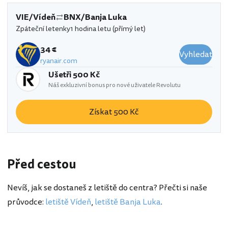
VIE/Vídeň
BNX/Banja Luka
Zpáteční letenky
1 hodina letu (přímý let)
34 €
Vyhledat
ryanair.com
Ušetři 500 Kč
Náš exkluzivní bonus pro nové uživatele Revolutu
Získat 500 Kč
Před cestou
Nevíš, jak se dostaneš z letiště do centra? Přečti si naše
průvodce:
letiště Vídeň
,
letiště Banja Luka
.