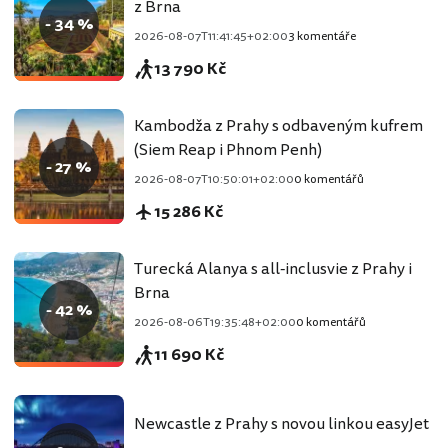
z Brna
- 34 %
2026-08-07T11:41:45+02:00
3 komentáře
13 790 Kč
Kambodža z Prahy s odbaveným kufrem
(Siem Reap i Phnom Penh)
- 27 %
2026-08-07T10:50:01+02:00
0 komentářů
15 286 Kč
Turecká Alanya s all-inclusvie z Prahy i
Brna
- 42 %
2026-08-06T19:35:48+02:00
0 komentářů
11 690 Kč
Newcastle z Prahy s novou linkou easyJet