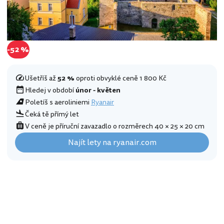
-52 %
Ušetříš až
52 %
oproti obvyklé ceně 1 800 Kč
Hledej v období
únor - květen
Poletíš s aeroliniemi
Ryanair
Čeká tě přímý let
V ceně je příruční zavazadlo o rozměrech 40 × 25 × 20 cm
Najít lety na ryanair.com