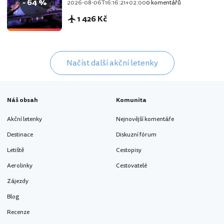
- 64 %
2026-08-06T16:16:21+02:00
0 komentářů
1 426 Kč
Načíst další akční letenky
Náš obsah
Komunita
Akční letenky
Nejnovější komentáře
Destinace
Diskuzní fórum
Letiště
Cestopisy
Aerolinky
Cestovatelé
Zájezdy
Blog
Recenze