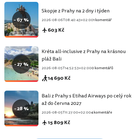
Skopje z Prahy na 2 dny i týden
- 67 %
2026-08-06T08:40:43+02:00
1 komentář
603 Kč
Kréta all-inclusive z Prahy na krásnou
pláž Bali
- 27 %
2026-08-05T14:52:53+02:00
0 komentářů
14 690 Kč
Bali z Prahy s Etihad Airways po celý rok
až do června 2027
- 28 %
2026-08-05T11:27:00+02:00
4 komentáře
15 809 Kč