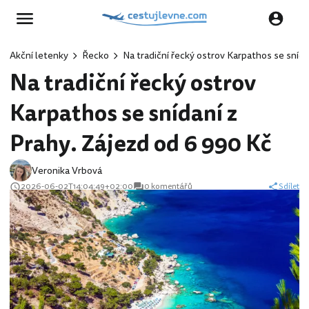
Akční letenky
Řecko
Na tradiční řecký ostrov Karpathos se snída
Na tradiční řecký ostrov
Karpathos se snídaní z
Prahy. Zájezd od 6 990 Kč
Veronika Vrbová
2026-06-02T14:04:49+02:00
0 komentářů
Sdílet