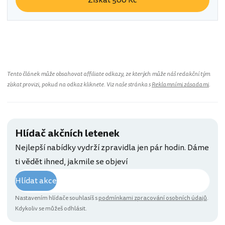
Získat 500 Kč
Tento článek může obsahovat affiliate odkazy, ze kterých může náš redakční tým
získat provizi, pokud na odkaz kliknete. Viz naše stránka s
Reklamními zásadami
.
Hlídač akčních letenek
Nejlepší nabídky vydrží zpravidla jen pár hodin. Dáme
ti vědět ihned, jakmile se objeví
Hlídat akce
Nastavením hlídače souhlasíš s
podmínkami zpracování osobních údajů
.
Kdykoliv se můžeš odhlásit.