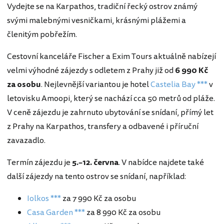
Vydejte se na Karpathos, tradiční řecký ostrov známý
svými malebnými vesničkami, krásnými plážemi a
členitým pobřežím.
Cestovní kanceláře Fischer a Exim Tours aktuálně nabízejí
velmi výhodné zájezdy s odletem z Prahy již od
6 990 Kč
za osobu
. Nejlevnější variantou je hotel
Castelia Bay ***
v
letovisku Amoopi, který se nachází cca 50 metrů od pláže.
V ceně zájezdu je zahrnuto ubytování se snídaní, přímý let
z Prahy na Karpathos, transfery a odbavené i příruční
zavazadlo.
Termín zájezdu je
5.–12. června
. V nabídce najdete také
další zájezdy na tento ostrov se snídaní, například:
Iolkos ***
za 7 990 Kč za osobu
Casa Garden ***
za 8 990 Kč za osobu