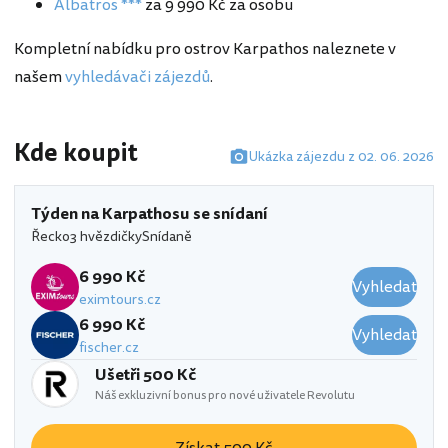
Albatros ***
za 9 990 Kč za osobu
Kompletní nabídku pro ostrov Karpathos naleznete v
našem
vyhledávači zájezdů
.
Kde koupit
Ukázka zájezdu z 02. 06. 2026
Týden na Karpathosu se snídaní
Řecko
3 hvězdičky
Snídaně
6 990 Kč
Vyhledat
eximtours.cz
6 990 Kč
Vyhledat
fischer.cz
Ušetři 500 Kč
Náš exkluzivní bonus pro nové uživatele Revolutu