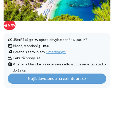
-56 %
Ušetříš až
56 %
oproti obvyklé ceně 16 000 Kč
Hledej v období
5.-12.6.
Poletíš s aeroliniemi
Smartwings
Čeká tě přímý let
V ceně je klasické příruční zavazadlo a odbavené zavazadlo
do 23 kg
Najít dovolenou na eximtours.cz