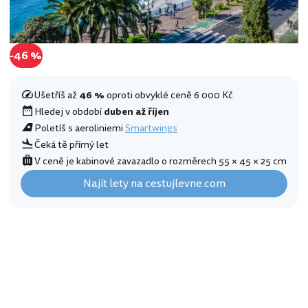
-46 %
Ušetříš až
46 %
oproti obvyklé ceně 6 000 Kč
Hledej v období
duben až říjen
Poletíš s aeroliniemi
Smartwings
Čeká tě přímý let
V ceně je kabinové zavazadlo o rozměrech 55 × 45 × 25 cm
Najít lety na cestujlevne.com