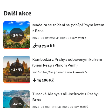
Další akce
Madeira se snídaní na 7 dní přímým letem
z Brna
- 34 %
2026-08-07T11:41:45+02:00
3 komentáře
13 790 Kč
Kambodža z Prahy s odbaveným kufrem
(Siem Reap i Phnom Penh)
- 27 %
2026-08-07T10:50:01+02:00
4 komentáře
15 286 Kč
Turecká Alanya s all-inclusvie z Prahy i
Brna
- 42 %
2026-08-06T19:35:48+02:00
0 komentářů