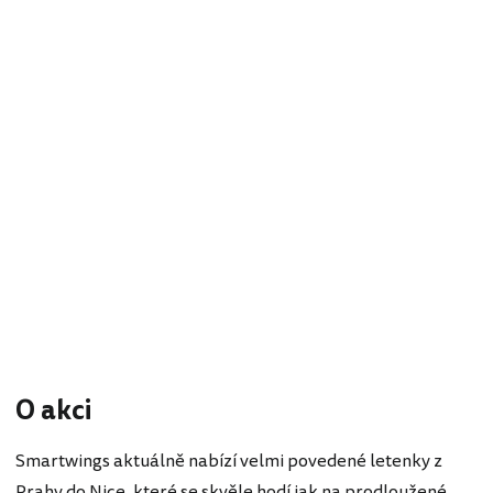
O akci
Smartwings aktuálně nabízí velmi povedené letenky z
Prahy do Nice, které se skvěle hodí jak na prodloužené