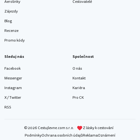
Aerolinky
Cestovatelé
Zájezdy
Blog
Recenze
Promo kódy
Sleduj nás
Společnost
Facebook
O nás
Messenger
Kontakt
Instagram
Kariéra
X / Twitter
Pro CK
RSS
© 2026 Cestujlevne.com s.r.o.
Z lásky k cestování
Podmínky
Ochrana osobních údajů
Reklama
Oznámení