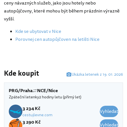
ceny návazných služeb, jako jsou hotely nebo
autopůjčovny, které mohou být během prázdnin výrazně
vyšší.
Kde se ubytovat v Nice
Porovnej cen autopůjčoven na letišti Nice
Kde koupit
Ukázka letenek z 19. 01. 2026
PRG/Praha
NCE/Nice
Zpáteční letenky
2 hodiny letu (přímý let)
3 234 Kč
Vyhledat
cestujlevne.com
3 290 Kč
Vyhledat