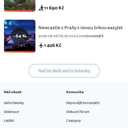
11 690 Kč
Newcastle z Prahy s novou linkou easyJet
- 64 %
2026-08-06T16:16:21+02:00
0 komentářů
1 426 Kč
Načíst další akční letenky
Náš obsah
Komunita
Akční letenky
Nejnovější komentáře
Destinace
Diskuzní fórum
Letiště
Cestopisy