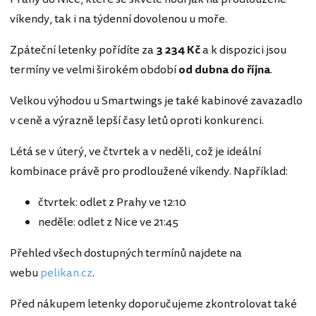
víkendy, tak i na týdenní dovolenou u moře.
Zpáteční letenky pořídíte za
3 234 Kč
a k dispozici jsou
termíny ve velmi širokém období
od dubna do října
.
Velkou výhodou u Smartwings je také kabinové zavazadlo
v ceně a výrazně lepší časy letů oproti konkurenci.
Létá se v úterý, ve čtvrtek a v neděli, což je ideální
kombinace právě pro prodloužené víkendy. Například:
čtvrtek: odlet z Prahy ve 12:10
neděle: odlet z Nice ve 21:45
Přehled všech dostupných termínů najdete na
webu
pelikan.cz
.
Před nákupem letenky doporučujeme zkontrolovat také