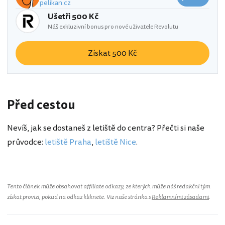
pelikan.cz
Ušetři 500 Kč
Náš exkluzivní bonus pro nové uživatele Revolutu
Získat 500 Kč
Před cestou
Nevíš, jak se dostaneš z letiště do centra? Přečti si naše
průvodce:
letiště Praha
,
letiště Nice
.
Tento článek může obsahovat affiliate odkazy, ze kterých může náš redakční tým
získat provizi, pokud na odkaz kliknete. Viz naše stránka s
Reklamními zásadami
.