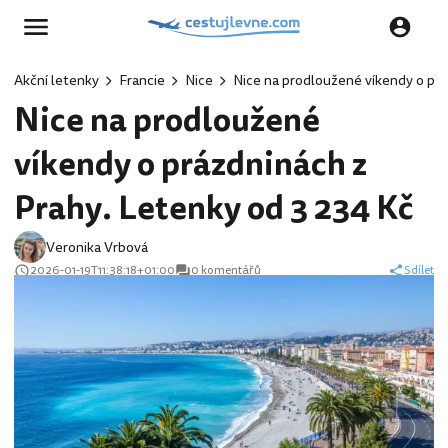
Akční letenky
Francie
Nice
Nice na prodloužené víkendy o prá
Nice na prodloužené
víkendy o prázdninách z
Prahy. Letenky od 3 234 Kč
Veronika Vrbová
2026-01-19T11:38:18+01:00
0 komentářů
Sdílet