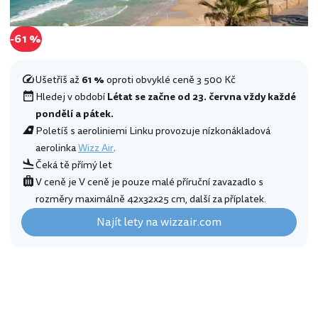
-61 %
Ušetříš až
61 %
oproti obvyklé ceně 3 500 Kč
Hledej v období
Létat se začne od 23. června vždy každé
pondělí a pátek.
Poletíš s aeroliniemi Linku provozuje nízkonákladová
aerolinka
Wizz Air
.
Čeká tě přímý let
V ceně je V ceně je pouze malé příruční zavazadlo s
rozměry maximálně 42x32x25 cm, další za příplatek.
Najít lety na wizzair.com