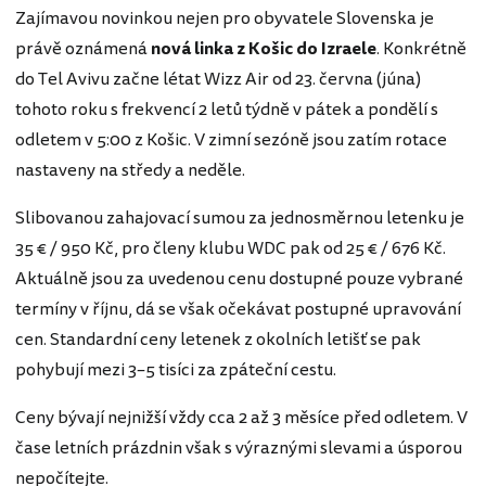
Zajímavou novinkou nejen pro obyvatele Slovenska je
právě oznámená
nová linka z Košic do Izraele
. Konkrétně
do Tel Avivu začne létat Wizz Air od 23. června (júna)
tohoto roku s frekvencí 2 letů týdně v pátek a pondělí s
odletem v 5:00 z Košic. V zimní sezóně jsou zatím rotace
nastaveny na středy a neděle.
Slibovanou zahajovací sumou za jednosměrnou letenku je
35 € / 950 Kč, pro členy klubu WDC pak od 25 € / 676 Kč.
Aktuálně jsou za uvedenou cenu dostupné pouze vybrané
termíny v říjnu, dá se však očekávat postupné upravování
cen. Standardní ceny letenek z okolních letišť se pak
pohybují mezi 3–5 tisíci za zpáteční cestu.
Ceny bývají nejnižší vždy cca 2 až 3 měsíce před odletem. V
čase letních prázdnin však s výraznými slevami a úsporou
nepočítejte.