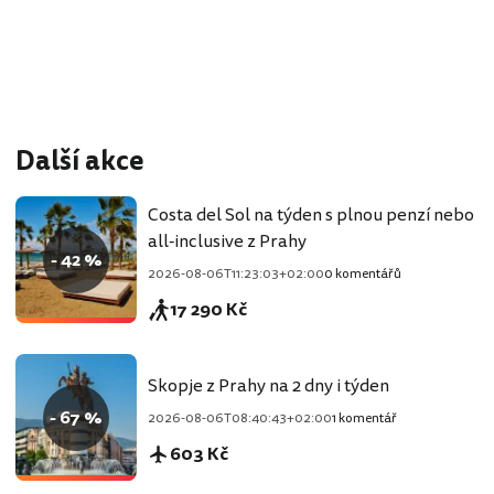
Další akce
Costa del Sol na týden s plnou penzí nebo
all-inclusive z Prahy
- 42 %
2026-08-06T11:23:03+02:00
0 komentářů
17 290 Kč
Skopje z Prahy na 2 dny i týden
- 67 %
2026-08-06T08:40:43+02:00
1 komentář
603 Kč