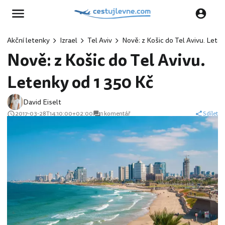
Akční letenky
Izrael
Tel Aviv
Nově: z Košic do Tel Avivu. Lete
Nově: z Košic do Tel Avivu.
Letenky od 1 350 Kč
David Eiselt
2017-03-28T14:10:00+02:00
1 komentář
Sdílet