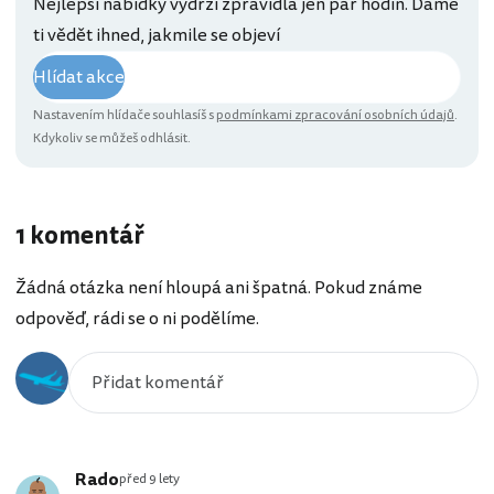
Nejlepší nabídky vydrží zpravidla jen pár hodin. Dáme
ti vědět ihned, jakmile se objeví
Hlídat akce
Nastavením hlídače souhlasíš s
podmínkami zpracování osobních údajů
.
Kdykoliv se můžeš odhlásit.
1 komentář
Žádná otázka není hloupá ani špatná. Pokud známe
odpověď, rádi se o ni podělíme.
Rado
před 9 lety