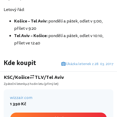
Letový řád:
Košice – Tel Aviv:
pondělí a pátek, odlet v 5:00,
přílet v 9:20
Tel Aviv – Košice:
pondělí a pátek, odlet v 10:10,
přílet ve 12:40
Kde koupit
Ukázka letenek z 28. 03. 2017
KSC/Košice
TLV/Tel Aviv
Zpáteční letenky
3 hodin letu
(přímý let)
wizzair.com
1 350 Kč