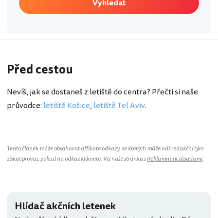
Vyhledat
Před cestou
Nevíš, jak se dostaneš z letiště do centra? Přečti si naše
průvodce:
letiště Košice
,
letiště Tel Aviv
.
Tento článek může obsahovat affiliate odkazy, ze kterých může náš redakční tým
získat provizi, pokud na odkaz kliknete. Viz naše stránka s
Reklamními zásadami
.
Hlídač akčních letenek