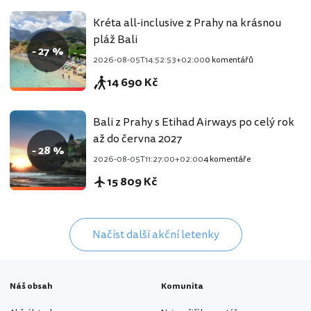
Kréta all-inclusive z Prahy na krásnou
pláž Bali
- 27 %
2026-08-05T14:52:53+02:00
0 komentářů
14 690 Kč
Bali z Prahy s Etihad Airways po celý rok
až do června 2027
- 28 %
2026-08-05T11:27:00+02:00
4 komentáře
15 809 Kč
Načíst další akční letenky
Náš obsah
Komunita