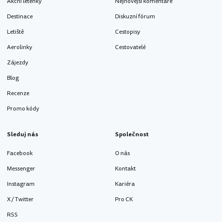
Akční letenky
Nejnovější komentáře
Destinace
Diskuzní fórum
Letiště
Cestopisy
Aerolinky
Cestovatelé
Zájezdy
Blog
Recenze
Promo kódy
Sleduj nás
Společnost
Facebook
O nás
Messenger
Kontakt
Instagram
Kariéra
X / Twitter
Pro CK
RSS