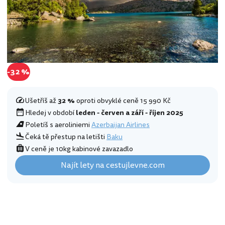
-32 %
Ušetříš až
32 %
oproti obvyklé ceně 15 990 Kč
Hledej v období
leden - červen a září - říjen 2025
Poletíš s aeroliniemi
Azerbaijan Airlines
Čeká tě přestup na letišti
Baku
V ceně je 10kg kabinové zavazadlo
Najít lety na cestujlevne.com