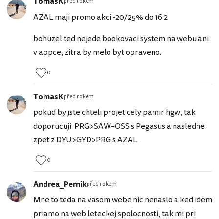
TomasK
před rokem
AZAL maji promo akci -20/25% do 16.2
bohuzel ted nejede bookovaci system na webu ani
v appce, zitra by melo byt opraveno.
0
TomasK
před rokem
pokud by jste chteli projet cely pamir hgw, tak
doporucuji PRG>SAW–OSS s Pegasus a nasledne
zpet z DYU>GYD>PRG s AZAL.
0
Andrea_Pernik
před rokem
Mne to teda na vasom webe nic nenaslo a ked idem
priamo na web leteckej spolocnosti, tak mi pri