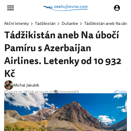
Akční letenky
Tádžikistán
Dušanbe
Tádžikistán aneb Na úbočí
Tádžikistán aneb Na úbočí
Pamíru s Azerbaijan
Airlines. Letenky od 10 932
Kč
Michal Jakubík
2025-01-28T08:43:12+01:00
11 komentářů
Sdílet