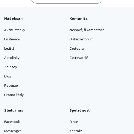
Náš obsah
Komunita
Akční letenky
Nejnovější komentáře
Destinace
Diskuzní fórum
Letiště
Cestopisy
Aerolinky
Cestovatelé
Zájezdy
Blog
Recenze
Promo kódy
Sleduj nás
Společnost
Facebook
O nás
Messenger
Kontakt