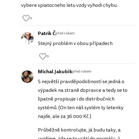
vybere spiatocneho letu vzdy vyhodi chybu.
0
Patrik Č
před rokem
Stejný problém v obou případech
0
Michal Jakubík
před rokem
S největší pravděpodobností se jedná o
výpadek na straně dopravce a tedy se to
špatně propisuje i do distribučních
systémů. (On ten náš systém ty letenky
najde, ale za 36 000 Kč.)
Průběžně kontrolujte, já budu taky, a
uvidíme, zda se to vrátí do normálu. :)