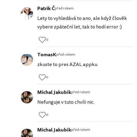
Patrik Č
před rokem
Lety to vyhledává to ano, ale když člověk
vybere zpáteční let, tak to hodí error :)
0
TomasK
před rokem
zkuste to pres AZAL appku.
0
Michal Jakubík
před rokem
Nefunguje v tuto chvíli nic.
0
Michal Jakubík
před rokem