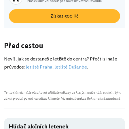
Náš exkluzivní bonus pro nové uživatele Revolutu
Získat 500 Kč
Před cestou
Nevíš, jak se dostaneš z letiště do centra? Přečti si naše
průvodce:
letiště Praha
,
letiště Dušanbe
.
Tento článek může obsahovat affiliate odkazy, ze kterých může náš redakční tým
získat provizi, pokud na odkaz kliknete. Viz naše stránka s
Reklamními zásadami
.
Hlídač akčních letenek