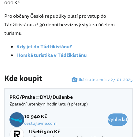
000 Kč.
Pro občany České republiky platí pro vstup do
Tádžikistánu až 30 denní bezvízový styk za účelem
turismu.
Kdy jet do Tádžikistánu?
Horská turistika v Tádžikistánu
Kde koupit
Ukázka letenek z 27. 01. 2025
PRG/Praha
DYU/Dušanbe
Zpáteční letenky
11 hodin letu (1 přestup)
10 940 Kč
Vyhledat
cestujlevne.com
Ušetři 500 Kč