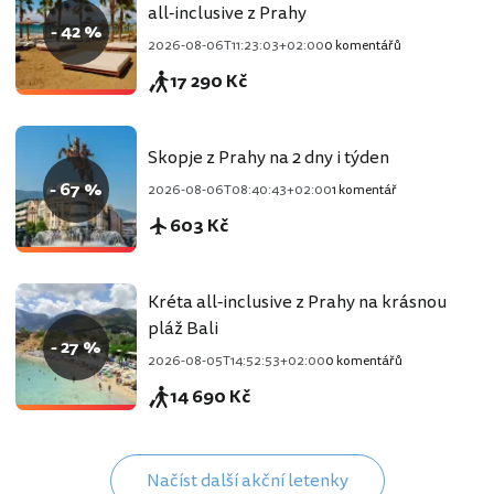
all-inclusive z Prahy
- 42 %
2026-08-06T11:23:03+02:00
0 komentářů
17 290 Kč
Skopje z Prahy na 2 dny i týden
- 67 %
2026-08-06T08:40:43+02:00
1 komentář
603 Kč
Kréta all-inclusive z Prahy na krásnou
pláž Bali
- 27 %
2026-08-05T14:52:53+02:00
0 komentářů
14 690 Kč
Načíst další akční letenky