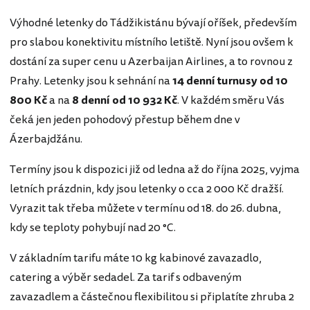
Výhodné letenky do Tádžikistánu bývají oříšek, především
pro slabou konektivitu místního letiště. Nyní jsou ovšem k
dostání za super cenu u Azerbaijan Airlines, a to rovnou z
Prahy. Letenky jsou k sehnání na
14 denní turnusy od 10
800 Kč
a na
8 denní od 10 932 Kč
. V každém směru Vás
čeká jen jeden pohodový přestup během dne v
Ázerbajdžánu.
Termíny jsou k dispozici již od ledna až do října 2025, vyjma
letních prázdnin, kdy jsou letenky o cca 2 000 Kč dražší.
Vyrazit tak třeba můžete v termínu od 18. do 26. dubna,
kdy se teploty pohybují nad 20 °C.
V základním tarifu máte 10 kg kabinové zavazadlo,
catering a výběr sedadel. Za tarif s odbaveným
zavazadlem a částečnou flexibilitou si připlatíte zhruba 2