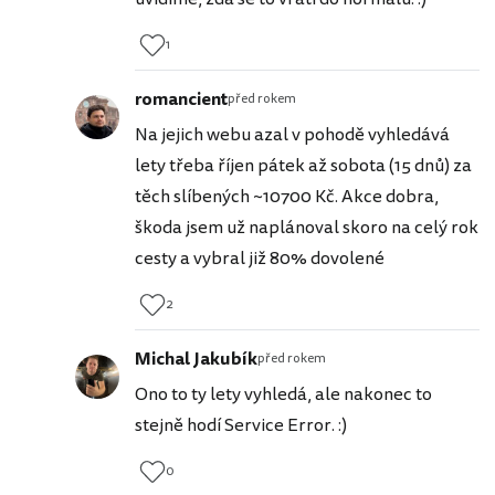
1
romancient
před rokem
Na jejich webu azal v pohodě vyhledává
lety třeba říjen pátek až sobota (15 dnů) za
těch slíbených ~10700 Kč. Akce dobra,
škoda jsem už naplánoval skoro na celý rok
cesty a vybral již 80% dovolené
2
Michal Jakubík
před rokem
Ono to ty lety vyhledá, ale nakonec to
stejně hodí Service Error. :)
0