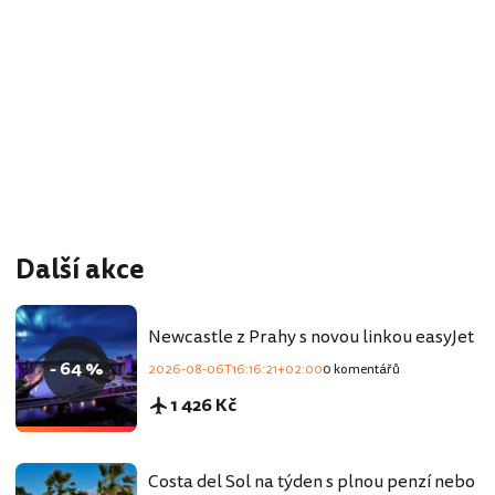
Další akce
Newcastle z Prahy s novou linkou easyJet
- 64 %
2026-08-06T16:16:21+02:00
0 komentářů
1 426 Kč
Costa del Sol na týden s plnou penzí nebo