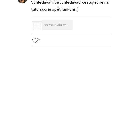
Vyhledávání ve vyhledávači cestujlevne na
tuto akci je opět funkční. :)
snimek-obrazovky-243.png
2