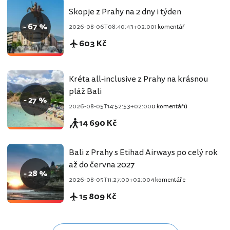
Skopje z Prahy na 2 dny i týden
- 67 %
2026-08-06T08:40:43+02:00
1 komentář
603 Kč
Kréta all-inclusive z Prahy na krásnou
pláž Bali
- 27 %
2026-08-05T14:52:53+02:00
0 komentářů
14 690 Kč
Bali z Prahy s Etihad Airways po celý rok
až do června 2027
- 28 %
2026-08-05T11:27:00+02:00
4 komentáře
15 809 Kč