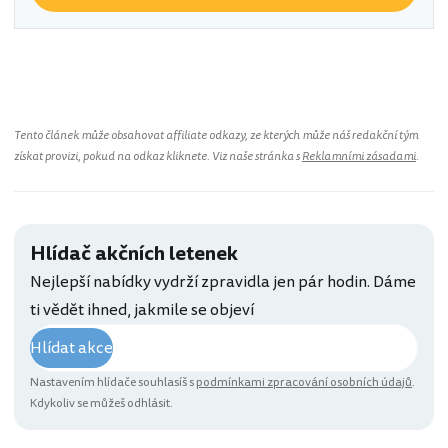
Tento článek může obsahovat affiliate odkazy, ze kterých může náš redakční tým
získat provizi, pokud na odkaz kliknete. Viz naše stránka s
Reklamními zásadami
.
Hlídač akčních letenek
Nejlepší nabídky vydrží zpravidla jen pár hodin. Dáme
ti vědět ihned, jakmile se objeví
Hlídat akce
Nastavením hlídače souhlasíš s
podmínkami zpracování osobních údajů
.
Kdykoliv se můžeš odhlásit.