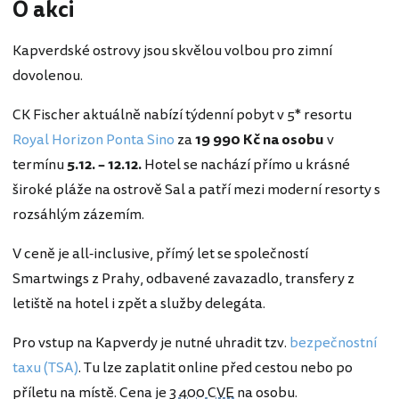
O akci
Kapverdské ostrovy jsou skvělou volbou pro zimní
dovolenou.
CK Fischer aktuálně nabízí týdenní pobyt v 5* resortu
Royal Horizon Ponta Sino
za
19 990 Kč na osobu
v
termínu
5.12. – 12.12.
Hotel se nachází přímo u krásné
široké pláže na ostrově Sal a patří mezi moderní resorty s
rozsáhlým zázemím.
V ceně je all-inclusive, přímý let se společností
Smartwings z Prahy, odbavené zavazadlo, transfery z
letiště na hotel i zpět a služby delegáta.
Pro vstup na Kapverdy je nutné uhradit tzv.
bezpečnostní
taxu (TSA)
. Tu lze zaplatit online před cestou nebo po
příletu na místě. Cena je
3 400 CVE
na osobu.