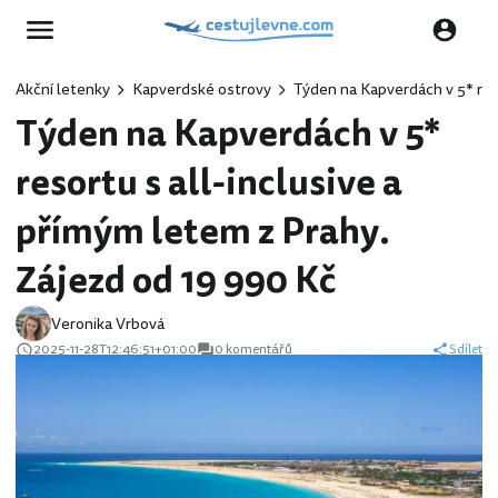
Akční letenky
Kapverdské ostrovy
Týden na Kapverdách v 5* res
Týden na Kapverdách v 5*
resortu s all-inclusive a
přímým letem z Prahy.
Zájezd od 19 990 Kč
Veronika Vrbová
2025-11-28T12:46:51+01:00
0 komentářů
Sdílet