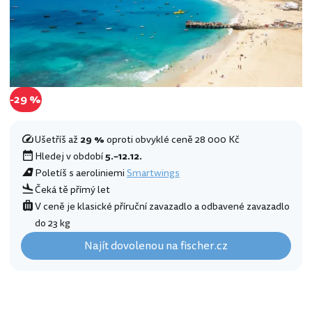
-29 %
Ušetříš až
29 %
oproti obvyklé ceně 28 000 Kč
Hledej v období
5.–12.12.
Poletíš s aeroliniemi
Smartwings
Čeká tě přímý let
V ceně je klasické příruční zavazadlo a odbavené zavazadlo
do 23 kg
Najít dovolenou na fischer.cz