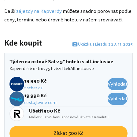
Další
zájezdy na Kapverdy
můžete snadno porovnat podle
ceny, termínu nebo úrovně hotelu v našem srovnávači.
Kde koupit
Ukázka zájezdu z 28. 11. 2025
Týden na ostově Sal v 5* hotelu s all-inclusive
Kapverdské ostrovy
5 hvězdiček
All-inclusive
19 990 Kč
Vyhledat
fischer.cz
19 990 Kč
Vyhledat
cestujlevne.com
Ušetři 500 Kč
Náš exkluzivní bonus pro nové uživatele Revolutu
Získat 500 Kč