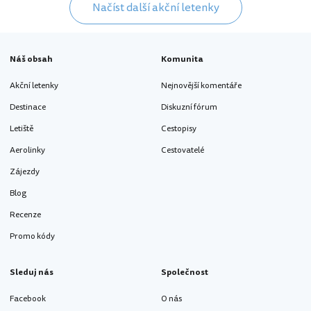
Načíst další akční letenky
Náš obsah
Komunita
Akční letenky
Nejnovější komentáře
Destinace
Diskuzní fórum
Letiště
Cestopisy
Aerolinky
Cestovatelé
Zájezdy
Blog
Recenze
Promo kódy
Sleduj nás
Společnost
Facebook
O nás