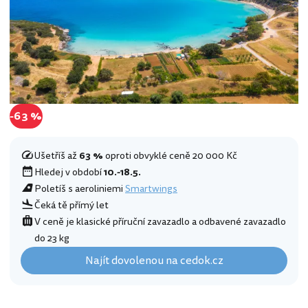
-63 %
Ušetříš až
63 %
oproti obvyklé ceně 20 000 Kč
Hledej v období
10.-18.5.
Poletíš s aeroliniemi
Smartwings
Čeká tě přímý let
V ceně je klasické příruční zavazadlo a odbavené zavazadlo
do 23 kg
Najít dovolenou na cedok.cz