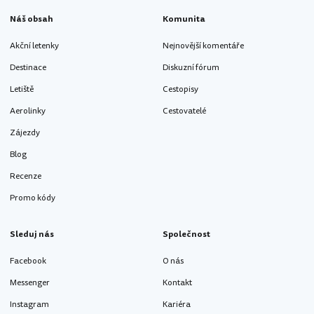
Náš obsah
Komunita
Akční letenky
Nejnovější komentáře
Destinace
Diskuzní fórum
Letiště
Cestopisy
Aerolinky
Cestovatelé
Zájezdy
Blog
Recenze
Promo kódy
Sleduj nás
Společnost
Facebook
O nás
Messenger
Kontakt
Instagram
Kariéra