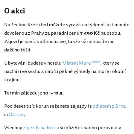
O akci
Na řeckou Krétu teď můžete vyrazit na týdenní last minute
dovolenou z Prahy za parádní cenu
7 490 Kč
na osobu.
Zájezd je navíc s all-inclusive, takže už nemusíte nic
dalšího řešit.
Ubytováni budete v hotelu
Mistral Mare ****
, který se
nachází ve svahu a nabízí pěkné výhledy na moře i okolní
krajinu.
Termín zájezdu je
10. – 17.5.
Pod deset tisíc korun seženete zájezdy i s
odletem z Brna
či
Ostravy
.
Všechny
zájezdy na Krétu
si můžete snadno porovnat v