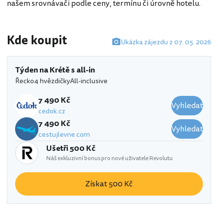
našem srovnávači podle ceny, termínu či úrovně hotelu.
Kde koupit
Ukázka zájezdu z 07. 05. 2026
Týden na Krétě s all-in
Řecko
4 hvězdičky
All-inclusive
7 490 Kč
Vyhledat
cedok.cz
7 490 Kč
Vyhledat
cestujlevne.com
Ušetři 500 Kč
Náš exkluzivní bonus pro nové uživatele Revolutu
Získat 500 Kč
Mistral Mare