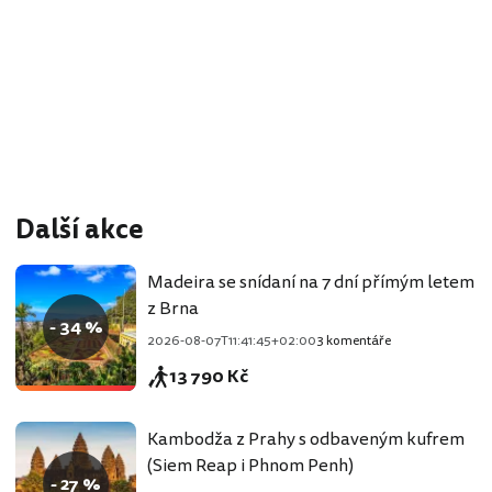
Další akce
Madeira se snídaní na 7 dní přímým letem
z Brna
- 34 %
2026-08-07T11:41:45+02:00
3 komentáře
13 790 Kč
Kambodža z Prahy s odbaveným kufrem
(Siem Reap i Phnom Penh)
- 27 %