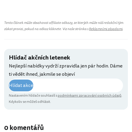
Tento článek může obsahovat affiliate odkazy, ze kterých může náš redakční tým
získat provizi, pokud na odkaz kliknete. Viz naše stránka s
Reklamními zásadami
.
Hlídač akčních letenek
Nejlepší nabídky vydrží zpravidla jen pár hodin. Dáme
ti vědět ihned, jakmile se objeví
Hlídat akce
Nastavením hlídače souhlasíš s
podmínkami zpracování osobních údajů
.
Kdykoliv se můžeš odhlásit.
0 komentářů