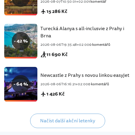
2026-08-07T10:50:01+02:00
1 komentář
15 286 Kč
Turecká Alanya s all-inclusvie z Prahy i
Brna
- 42 %
2026-08-06T19:35:48+02:00
0 komentářů
11 690 Kč
Newcastle z Prahy s novou linkou easyJet
- 64 %
2026-08-06T16:16:21+02:00
0 komentářů
1 426 Kč
Načíst další akční letenky