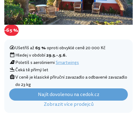
-65 %
Ušetříš až
65 %
oproti obvyklé ceně 20 000 Kč
Hledej v období
29.5.-.5.6.
Poletíš s aeroliniemi
Smartwings
Čeká tě přímý let
V ceně je klasické příruční zavazadlo a odbavené zavazadlo
do 23 kg
Najít dovolenou na cedok.cz
Zobrazit více prodejců