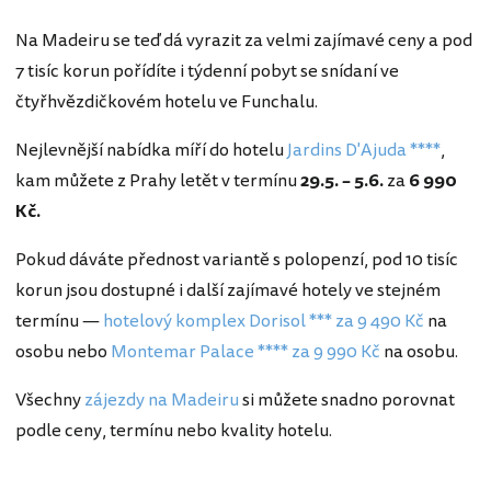
Na Madeiru se teď dá vyrazit za velmi zajímavé ceny a pod
7 tisíc korun pořídíte i týdenní pobyt se snídaní ve
čtyřhvězdičkovém hotelu ve Funchalu.
Nejlevnější nabídka míří do hotelu
Jardins D'Ajuda ****
,
kam můžete z Prahy letět v termínu
29.5. – 5.6.
za
6 990
Kč.
Pokud dáváte přednost variantě s polopenzí, pod 10 tisíc
korun jsou dostupné i další zajímavé hotely ve stejném
termínu —
hotelový komplex Dorisol *** za 9 490 Kč
na
osobu nebo
Montemar Palace **** za 9 990 Kč
na osobu.
Všechny
zájezdy na Madeiru
si můžete snadno porovnat
podle ceny, termínu nebo kvality hotelu.