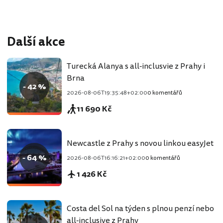
Další akce
Turecká Alanya s all-inclusvie z Prahy i
Brna
- 42 %
2026-08-06T19:35:48+02:00
0 komentářů
11 690 Kč
Newcastle z Prahy s novou linkou easyJet
- 64 %
2026-08-06T16:16:21+02:00
0 komentářů
1 426 Kč
Costa del Sol na týden s plnou penzí nebo
all-inclusive z Prahy