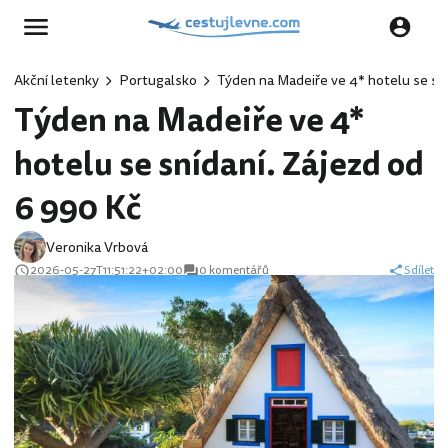
Akční letenky
Portugalsko
Týden na Madeiře ve 4* hotelu se sní
Týden na Madeiře ve 4*
hotelu se snídaní. Zájezd od
6 990 Kč
Veronika Vrbová
2026-05-27T11:51:22+02:00
0 komentářů
Sdílet