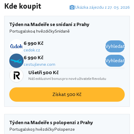
Kde koupit
Ukázka zájezdu z 27. 05. 2026
Týden na Madeiře se snídaní z Prahy
Portugalsko
4 hvězdičky
Snídaně
6 990 Kč
Vyhledat
cedok.cz
6 990 Kč
Vyhledat
cestujlevne.com
Ušetři 500 Kč
Náš exkluzivní bonus pro nové uživatele Revolutu
Získat 500 Kč
Týden na Madeiře s polopenzí z Prahy
Portugalsko
3 hvězdičky
Polopenze