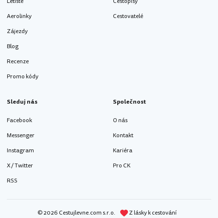
Letiště
Cestopisy
Aerolinky
Cestovatelé
Zájezdy
Blog
Recenze
Promo kódy
Sleduj nás
Společnost
Facebook
O nás
Messenger
Kontakt
Instagram
Kariéra
X / Twitter
Pro CK
RSS
© 2026 Cestujlevne.com s.r.o.
Z lásky k cestování