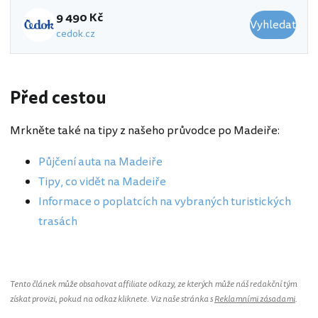
9 490 Kč
Vyhledat
cedok.cz
Před cestou
Mrkněte také na tipy z našeho průvodce po Madeiře:
Půjčení auta na Madeiře
Tipy, co vidět na Madeiře
Informace o poplatcích na vybraných turistických
trasách
Tento článek může obsahovat affiliate odkazy, ze kterých může náš redakční tým
získat provizi, pokud na odkaz kliknete. Viz naše stránka s
Reklamními zásadami
.