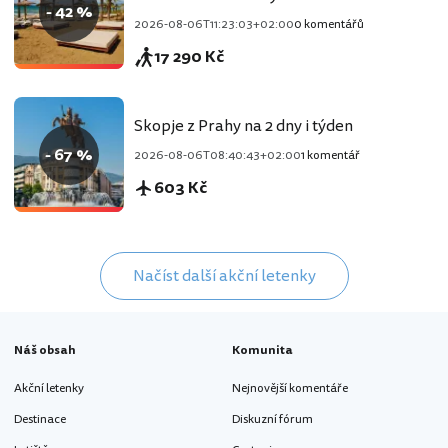
- 42 %
2026-08-06T11:23:03+02:00
0 komentářů
17 290 Kč
Skopje z Prahy na 2 dny i týden
- 67 %
2026-08-06T08:40:43+02:00
1 komentář
603 Kč
Načíst další akční letenky
Náš obsah
Komunita
Akční letenky
Nejnovější komentáře
Destinace
Diskuzní fórum