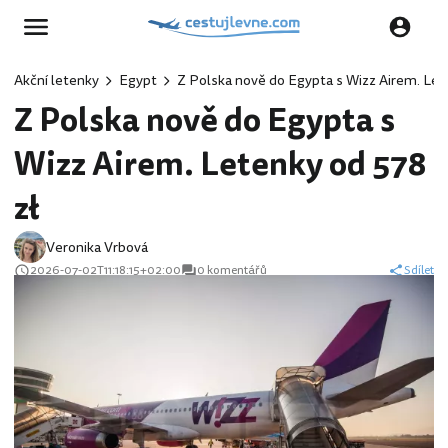
Akční letenky
Egypt
Z Polska nově do Egypta s Wizz Airem. Let
Z Polska nově do Egypta s
Wizz Airem. Letenky od 578
zł
Veronika Vrbová
2026-07-02T11:18:15+02:00
0 komentářů
Sdílet