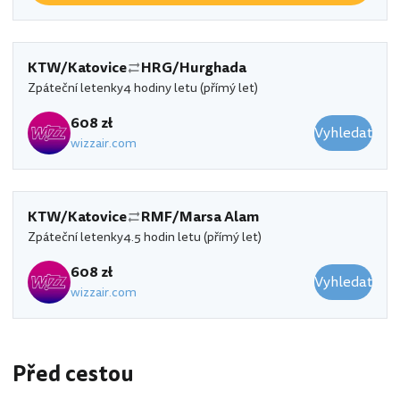
KTW/Katovice
HRG/Hurghada
Zpáteční letenky
4 hodiny letu (přímý let)
608 zł
Vyhledat
wizzair.com
KTW/Katovice
RMF/Marsa Alam
Zpáteční letenky
4.5 hodin letu (přímý let)
608 zł
Vyhledat
wizzair.com
Před cestou