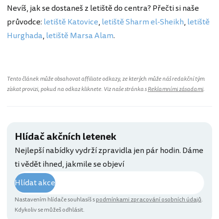
Nevíš, jak se dostaneš z letiště do centra? Přečti si naše
průvodce:
letiště Katovice
,
letiště Sharm el-Sheikh
,
letiště
Hurghada
,
letiště Marsa Alam
.
Tento článek může obsahovat affiliate odkazy, ze kterých může náš redakční tým
získat provizi, pokud na odkaz kliknete. Viz naše stránka s
Reklamními zásadami
.
Hlídač akčních letenek
Nejlepší nabídky vydrží zpravidla jen pár hodin. Dáme
ti vědět ihned, jakmile se objeví
Hlídat akce
Nastavením hlídače souhlasíš s
podmínkami zpracování osobních údajů
.
Kdykoliv se můžeš odhlásit.