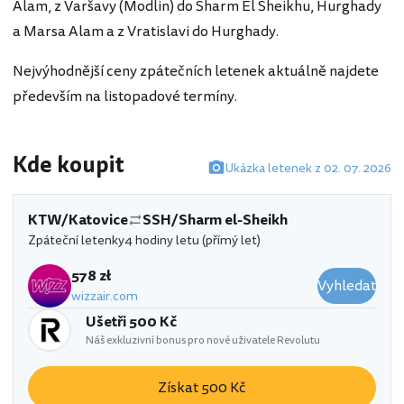
Alam, z Varšavy (Modlin) do Sharm El Sheikhu, Hurghady
a Marsa Alam a z Vratislavi do Hurghady.
Nejvýhodnější ceny zpátečních letenek aktuálně najdete
především na listopadové termíny.
Kde koupit
Ukázka letenek z 02. 07. 2026
KTW/Katovice
SSH/Sharm el-Sheikh
Zpáteční letenky
4 hodiny letu (přímý let)
578 zł
Vyhledat
wizzair.com
Ušetři 500 Kč
Náš exkluzivní bonus pro nové uživatele Revolutu
Získat 500 Kč