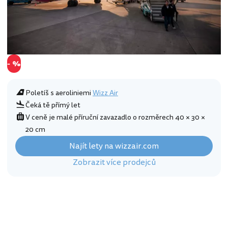
- %
Poletíš s aeroliniemi
Wizz Air
Čeká tě přímý let
V ceně je malé příruční zavazadlo o rozměrech 40 × 30 ×
20 cm
Najít lety na wizzair.com
Zobrazit více prodejců