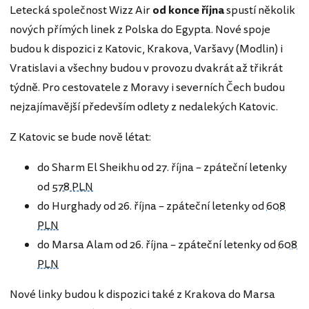
Letecká společnost Wizz Air
od konce října
spustí několik
nových přímých linek z Polska do Egypta. Nové spoje
budou k dispozici z Katovic, Krakova, Varšavy (Modlin) i
Vratislavi a všechny budou v provozu dvakrát až třikrát
týdně. Pro cestovatele z Moravy i severních Čech budou
nejzajímavější především odlety z nedalekých Katovic.
Z Katovic se bude nově létat:
do Sharm El Sheikhu od 27. října – zpáteční letenky
od
578 PLN
do Hurghady od 26. října – zpáteční letenky od
608
PLN
do Marsa Alam od 26. října – zpáteční letenky od
608
PLN
Nové linky budou k dispozici také z Krakova do Marsa