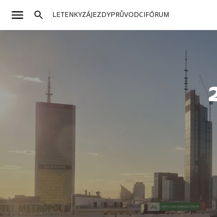
LETENKY
ZÁJEZDY
PRŮVODCI
FÓRUM