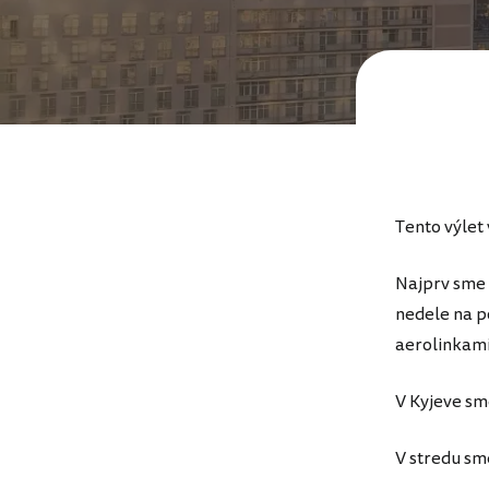
Tento výlet
Najprv sme 
nedele na p
aerolinkami
V Kyjeve sm
V stredu sme