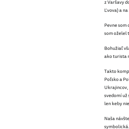
z Varšavy do
Ľvova) a na 
Pevne som dú
som oželel 
Bohužiaľ vš
ako turista 
Takto kompl
Poľsko a Pol
Ukrajincov,
svedomí už 
len keby ni
Naša návšte
symbolická.