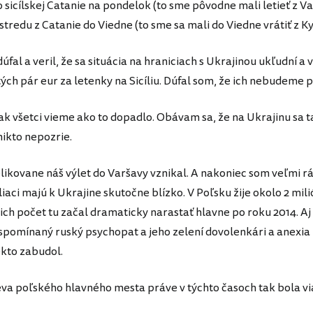
 sicílskej Catanie na pondelok (to sme pôvodne mali letieť z V
stredu z Catanie do Viedne (to sme sa mali do Viedne vrátiť z Ky
fal a veril, že sa situácia na hraniciach s Ukrajinou ukľudní a
tých pár eur za letenky na Sicíliu. Dúfal som, že ich nebudeme 
ak všetci vieme ako to dopadlo. Obávam sa, že na Ukrajinu sa t
nikto nepozrie.
ikovane náš výlet do Varšavy vznikal. A nakoniec som veľmi r
iaci majú k Ukrajine skutočne blízko. V Poľsku žije okolo 2 mil
 ich počet tu začal dramaticky narastať hlavne po roku 2014. Aj
spomínaný ruský psychopat a jeho zelení dovolenkári a anexia
ekto zabudol.
va poľského hlavného mesta práve v týchto časoch tak bola vi