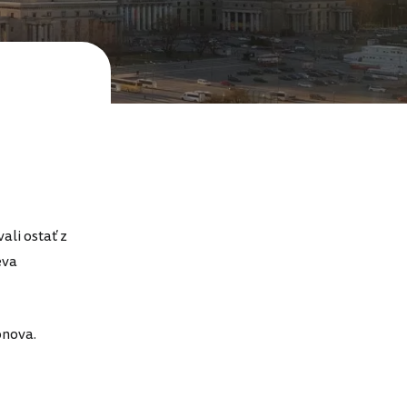
ali ostať z
eva
onova.