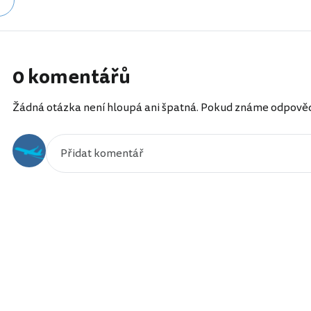
0 komentářů
Žádná otázka není hloupá ani špatná. Pokud známe odpověď, 