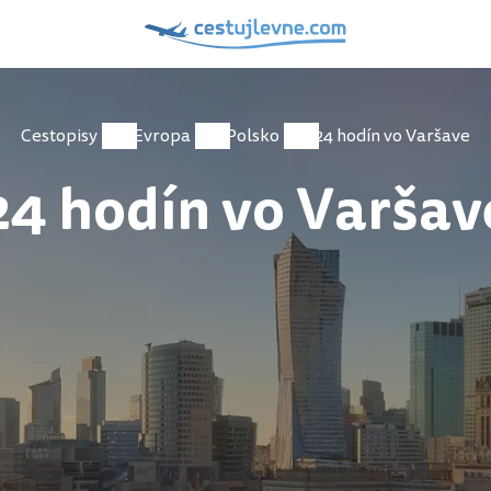
Cestopisy
Evropa
Polsko
24 hodín vo Varšave
24 hodín vo Varšav