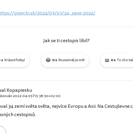
https://pisecki.sk/2022/03/03/24...save-2022/
Jak se ti cestopis líbil?
😂
📖
1 x
Krásné fotky!
0 x
Rozesmál jsi mě!
0 x
To chci ta
psal Kopapiesku
alizován
2022-04-05T15:38:30+02:00
l 34 zemí světa světa, nejvíce Evropu a Asii. Na Cestujlevne.c
asných cestopisů.