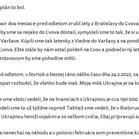
plán to bol.
air dva mesiace pred odletom zrušil lety z Bratislavy do Ľvova,
by sme sa nejako do Ľvova dostali, vymysleli sme to tak, že si
 Varšave. Kúpili sme tak letenky z Viedne do Varšavy a na pond
Ľvova. Ešte stále by nám ostal poldeň na Ľvov a podvečerný let
ntonovom by sme pohodlne stihli.
ed odletom, v štvrtok o šiestej ráno nášho času dňa 24.2.2022, s
opat rozhodol, že všetko bude inak. Moja milá Ukrajina je na k
sme všetci vedeli, že na hraniciach s Ukrajinou je cca 190 000
deli sme to už týždne vopred. Taktiež sme vedeli, že v Bielorus
 Ukrajinou hemží vojakmi a vo veľkom cvičia, čítaj pripravujú sa
a nenechal na náhodu a v polovici februára som preventívne kú