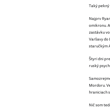
Taký pekný 
Najprv Ryan
omikronu. A
zastávku vo
Varšavy do 
staručkým A
Štyri dni pr
ruský psych
Samozrejme 
Mordoru. Ve
hraniciach s
Nič som ted