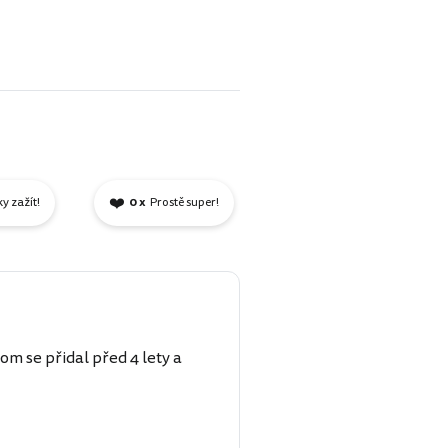
❤️
ky zažít!
0 x
Prostě super!
om se přidal před 4 lety a