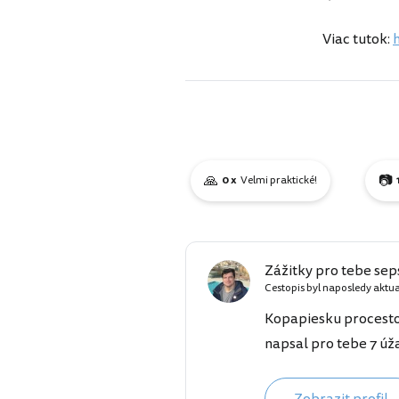
Viac tutok:
🙏
📷
0 x
Velmi praktické!
Zážitky pro tebe se
Cestopis byl naposledy aktu
Kopapiesku procestova
napsal pro tebe 7 úž