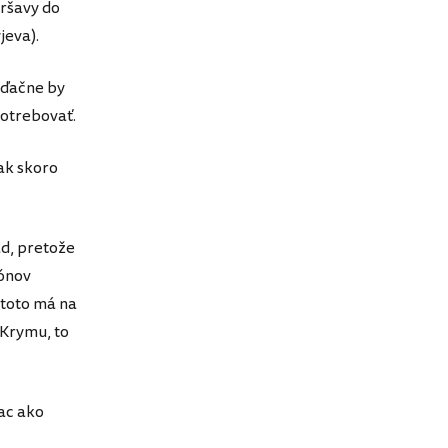
aršavy do
jeva).
 vďačne by
potrebovať.
ak skoro
ád, pretože
iónov
 toto má na
 Krymu, to
ac ako