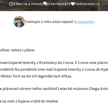
čtení na 2 minuty
0 komentářů
hodnoceno 1 x
Cestopis z roku 2022 napsal
Kopapiesku
 vôbec nebol v pláne.
mali kúpené letenky z Bratislavy do Ľvova. V Ľvove sme plánov
ondelok.Na pondelok sme mali kúpené letenky z Ľvova do Kyj
 Motor Sich na let ich legendárnym AN24.
e plánovali okrem iného navštíviť Letecké múzeum Olega Ant
 sa mali z Kyjeva vrátiť do Viedne.