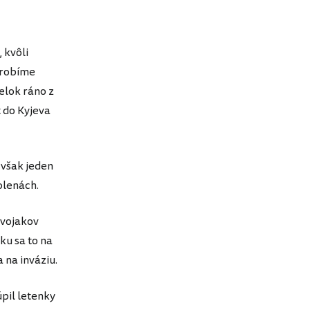
 kvôli
 urobíme
elok ráno z
 do Kyjeva
a však jeden
olenách.
 vojakov
ku sa to na
 na inváziu.
pil letenky