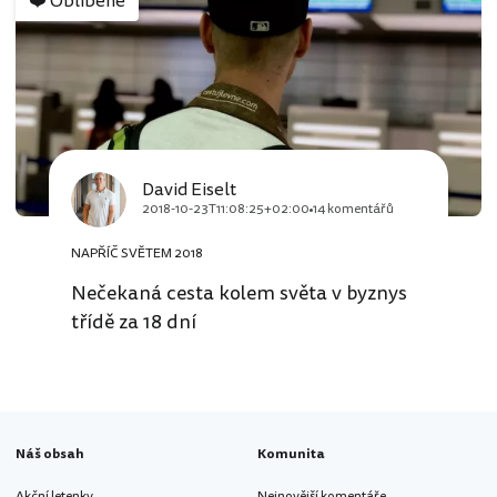
❤️
Oblíbené
David Eiselt
2018-10-23T11:08:25+02:00
14 komentářů
NAPŘÍČ SVĚTEM 2018
Nečekaná cesta kolem světa v byznys
třídě za 18 dní
Náš obsah
Komunita
Akční letenky
Nejnovější komentáře