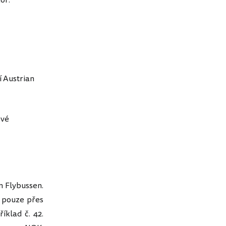
or.
í Austrian
ové
m Flybussen.
a pouze přes
íklad č. 42.