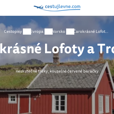
Cestopisy
Evropa
Norsko
Čarokrásné Lofoty a Tromso
krásné Lofoty a T
neskutečné treky, kouzelné červené baráčky