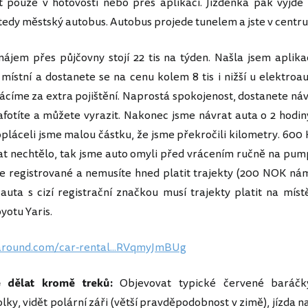
t pouze v hotovosti nebo přes aplikaci. Jízdenka pak vyjde
tedy městský autobus. Autobus projede tunelem a jste v centru
ájem přes půjčovny stojí 22 tis na týden. Našla jsem aplika
 místní a dostanete se na cenu kolem 8 tis i nižší u elektroau
plácíme za extra pojištění. Naprostá spokojenost, dostanete náv
nafotíte a můžete vyrazit. Nakonec jsme návrat auta o 2 hodi
opláceli jsme malou částku, že jsme překročili kilometry. 600
t nechtělo, tak jsme auto omyli před vrácením ručně na pu
 je registrované a nemusíte hned platit trajekty (200 NOK nám
, auta s cizí registrační značkou musí trajekty platit na míst
yotu Yaris.
taround.com/car-rental...RVqmyJmBUg
 dělat kromě treků:
Objevovat typické červené baráčk
lky, vidět polární záři (větší pravděpodobnost v zimě), jízda na