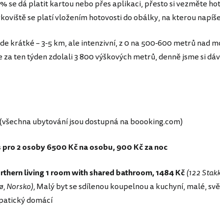
% se dá platit kartou nebo přes aplikaci, přesto si vezměte ho
koviště se platí vložením hotovosti do obálky, na kterou napíš
zde krátké – 3-5 km, ale intenzivní, z 0 na 500-600 metrů nad 
 za ten týden zdolali 3 800 výškových metrů, denně jsme si dáv
: (všechna ubytování jsou dostupná na boooking.com)
s pro 2 osoby 6500 Kč na osobu, 900 Kč za noc
thern living 1 room with shared bathroom, 1484 Kč
(122 Stakk
, Norsko),
Malý byt se sdílenou koupelnou a kuchyní, malé, svě
patický domácí