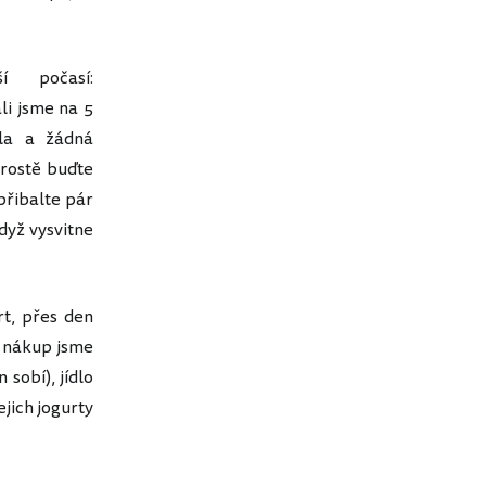
 počasí:
li jsme na 5
ila a žádná
prostě buďte
přibalte pár
když vysvitne
rt, přes den
í nákup jsme
 sobí), jídlo
ejich jogurty