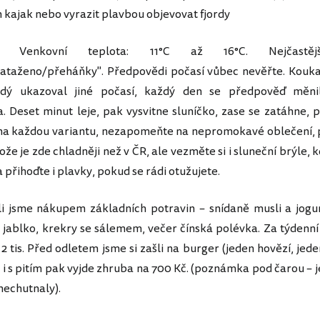
n kajak nebo vyrazit plavbou objevovat fjordy
enkovní teplota: 11°C až 16°C. Nejčastější
ataženo/přeháňky". Předpovědi počasí vůbec nevěřte. Kouka
ždý ukazoval jiné počasí, každý den se předpověď měn
. Deset minut leje, pak vysvitne sluníčko, zase se zatáhne, 
na každou variantu, nezapomeňte na nepromokavé oblečení, 
ože je zde chladněji než v ČR, ale vezměte si i sluneční brýle, 
a přihoďte i plavky, pokud se rádi otužujete.
li jsme nákupem základních potravin – snídaně musli a jogu
, jablko, krekry se sálemem, večer čínská polévka. Za týdenn
2 tis. Před odletem jsme si zašli na burger (jeden hovězí, jeden
 i s pitím pak vyjde zhruba na 700 Kč. (poznámka pod čarou – j
echutnaly).