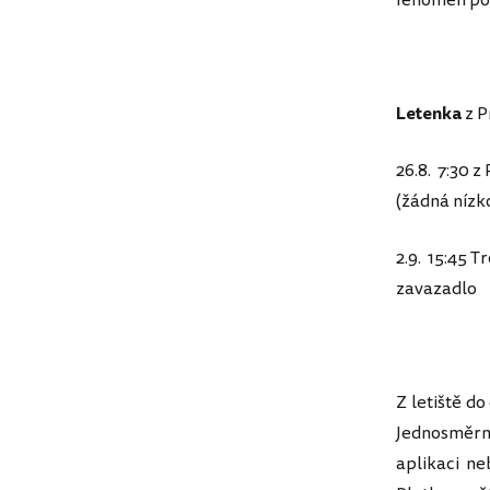
fenomén pol
Letenka
z P
26.8. 7:30 z
(žádná nízk
2.9. 15:45 T
zavazadlo
Z letiště d
Jednosměrná
aplikaci ne