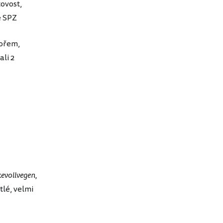
tovost,
e SPZ
mořem,
ali 2
evollvegen,
tlé, velmi