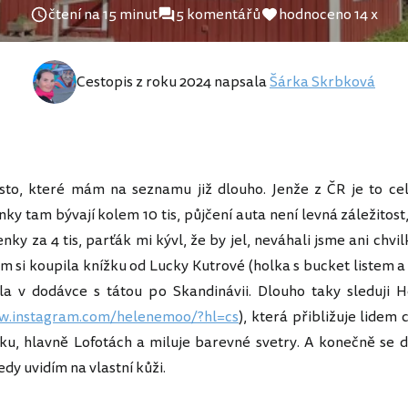
čtení na 15 minut
5 komentářů
hodnoceno 14 x
Cestopis z roku 2024 napsala
Šárka Skrbková
ísto, které mám na seznamu již dlouho. Jenže z ČR je to ce
ky tam bývají kolem 10 tis, půjčení auta není levná záležitost
enky za 4 tis, parťák mi kývl, že by jel, neváhali jsme ani chvi
m si koupila knížku od Lucky Kutrové (holka s bucket listem 
ala v dodávce s tátou po Skandinávii. Dlouho taky sleduji 
ww.instagram.com/helenemoo/?hl=cs
), která přibližuje lidem
u, hlavně Lofotách a miluje barevné svetry. A konečně se 
dy uvidím na vlastní kůži.