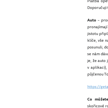
Platba opě
Doporučuji 
Auto
– pron
pronajímají
jistotu při
klíče, vše 
posunuli, d
se nám dáva
je, že auto
v aplikaci)
půjčenou To
https://ge
Co můžete
skořicové ro