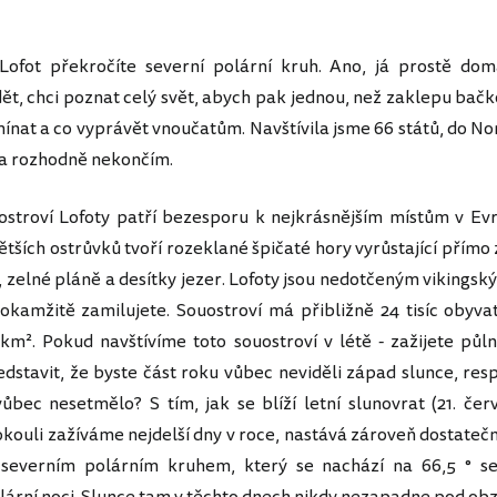
Lofot překročíte severní polární kruh. Ano, já prostě do
t, chci poznat celý svět, abych pak jednou, než zaklepu bač
ínat a co vyprávět vnoučatům. Navštívila jsme 66 států, do No
3 a rozhodně nekončím.
stroví Lofoty patří bezesporu k nejkrásnějším místům v Ev
tších ostrůvků tvoří rozeklané špičaté hory vyrůstající přímo 
í, zelné pláně a desítky jezer. Lofoty jsou nedotčeným vikingsk
okamžitě zamilujete. Souostroví má přibližně 24 tisíc obyva
 km². Pokud navštívíme toto souostroví v létě - zažijete půln
edstavit, že byste část roku vůbec neviděli západ slunce, resp
ůbec nesetmělo? S tím, jak se blíží letní slunovrat (21. čer
okouli zažíváme nejdelší dny v roce, nastává zároveň dostateč
 severním polárním kruhem, který se nachází na 66,5 ° sev