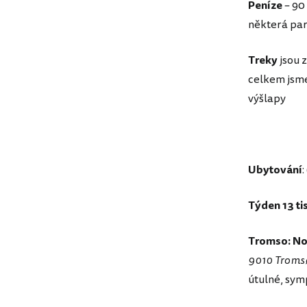
Peníze
– 90 
některá par
Treky
jsou 
celkem jsme
výšlapy
Ubytování
Týden 13 ti
Tromso: Nor
9010 Tromsø
útulné, sym