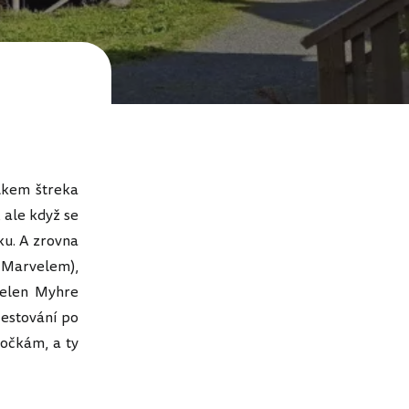
lkem štreka
, ale když se
lku. A zrovna
a Marvelem),
Helen Myhre
 cestování po
dočkám, a ty