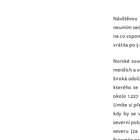
Návštěvou 
neumím sedě
na co vzpom
vrátila po 
Norské souo
menších a vě
široká údol
kterého se 
okolo 1.227
Umíte si př
kdy by se v
severní pol
severu (za