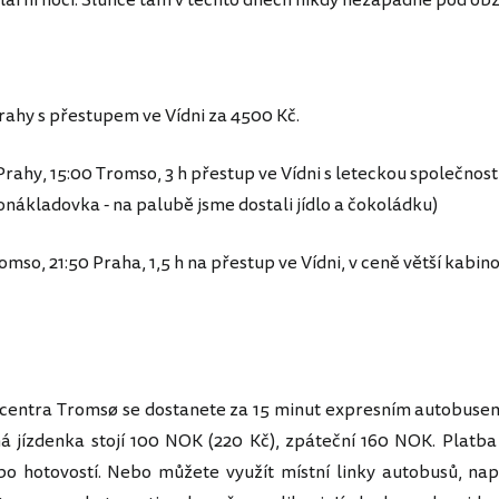
ární noci. Slunce tam v těchto dnech nikdy nezapadne pod obz
rahy s přestupem ve Vídni za 4500 Kč.
 Prahy, 15:00 Tromso, 3 h přestup ve Vídni s leteckou společnost
onákladovka - na palubě jsme dostali jídlo a čokoládku)
romso, 21:50 Praha, 1,5 h na přestup ve Vídni, v ceně větší kabin
o centra Tromsø se dostanete za 15 minut expresním autobuse
 jízdenka stojí 100 NOK (220 Kč), zpáteční 160 NOK. Platb
bo hotovostí. Nebo můžete využít místní linky autobusů, např