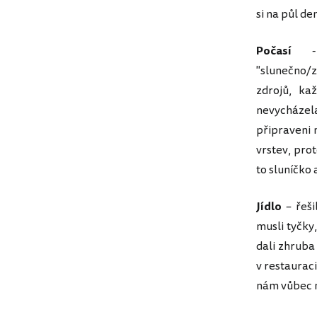
si na půl de
Počasí
- V
"slunečno/z
zdrojů, ka
nevycházela
připraveni 
vrstev, prot
to sluníčko 
Jídlo
– řeši
musli tyčky
dali zhruba 
v restauraci
nám vůbec n