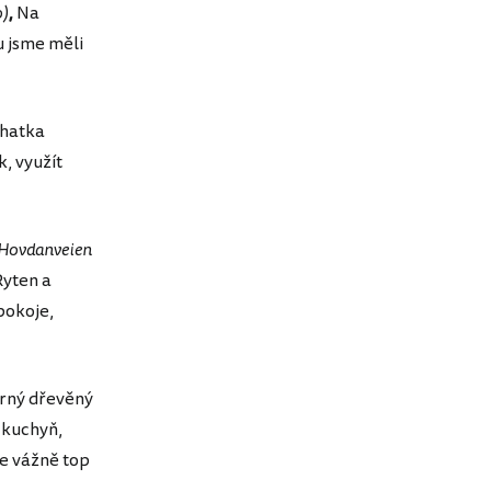
o)
,
Na
u jsme měli
hatka
, využít
Hovdanveien
Ryten a
 pokoje,
rný dřevěný
 kuchyň,
je vážně top