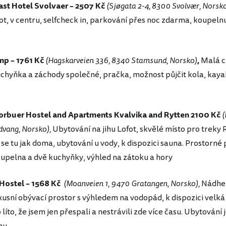
ast Hotel Svolvaer – 2507 Kč
(Sjøgata 2-4, 8300 Svolvær, Norsk
ot, v centru, selfcheck in, parkování přes noc zdarma, koupeln
mp – 1761 Kč
(Hagskarveien 336, 8340 Stamsund, Norsko)
,
Malá c
chyňka a záchody společné, pračka, možnost půjčit kola, kayak
orbuer Hostel and Apartments Kvalvika and Rytten 2100 Kč
(
dvang, Norsko),
Ubytování na jihu Lofot, skvělé místo pro treky 
e se tu jak doma, ubytování u vody, k dispozici sauna. Prostorné
upelna a dvě kuchyňky, výhled na zátoku a hory
 Hostel – 1568 Kč
(Moanveien 1, 9470 Gratangen, Norsko),
Nádhe
xusní obývací prostor s výhledem na vodopád, k dispozici velká
 líto, že jsem jen přespali a nestrávili zde více času. Ubytování 