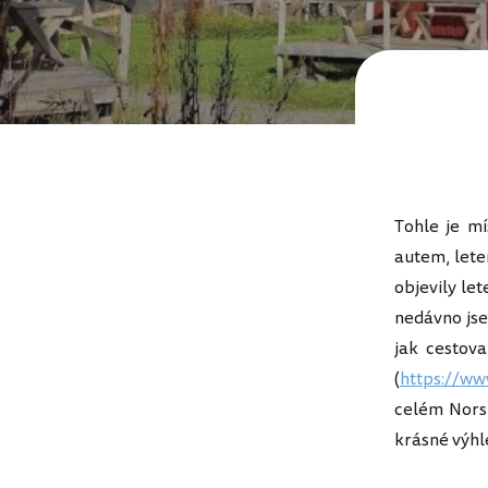
Tohle je m
autem, leten
objevily let
nedávno jse
jak cestov
(
https://w
celém Norsk
krásné výhle