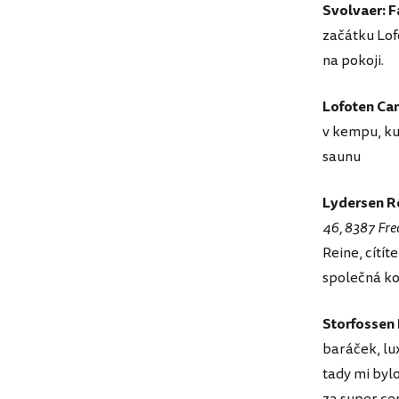
Svolvaer: F
začátku Lof
na pokoji.
Lofoten Ca
v kempu, ku
saunu
Lydersen R
46, 8387 Fre
Reine, cítít
společná ko
Storfossen
baráček, lu
tady mi bylo