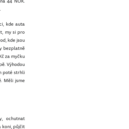
 na 44 NOK.
.
ci, kde auta
t, my si pro
od, kde jsou
ny bezplatně
 Kč za myčku
mpě. Výhodou
 poté strhli
ě. Měli jsme
y, ochutnat
 koni, půjčit