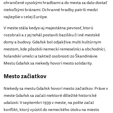
ohraničené vysokými hradbami a do mesta sa dalo dostať
niekoľkými bránami. Ochranné hradby patrili medzi
najlepšie v celej Európe.
V meste stála kedysi aj majestátna pevnosť, ktorú
rozobrali a z jej tehál postavili baziliku či iné mestské
domy a budovy. Gdaňsk bol odjakživa multi kultúrnym
mestom, kde pôsobili nemeckí remeselníci a obchodníci,
holandskí umelci a taktiež osobnosti zo Škandinávie.
Mestu Gdaňsk sa niekedy hovorí mesto solidarity.
Mesto začiatkov
Niekedy sa mestu Gdaňsk hovorí mesto začiatkov. Práve v
meste Gdaňsk sa začali niektoré dôležité historické
udalosti. V septembri 1939 v meste, na pošte začal
konflikt, ktorý vyústil do nemeckého útoku na miesto