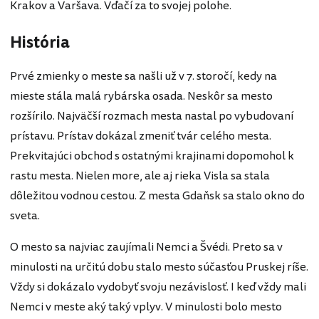
Krakov a Varšava. Vďačí za to svojej polohe.
História
Prvé zmienky o meste sa našli už v 7. storočí, kedy na
mieste stála malá rybárska osada. Neskôr sa mesto
rozšírilo. Najväčší rozmach mesta nastal po vybudovaní
prístavu. Prístav dokázal zmeniť tvár celého mesta.
Prekvitajúci obchod s ostatnými krajinami dopomohol k
rastu mesta. Nielen more, ale aj rieka Visla sa stala
dôležitou vodnou cestou. Z mesta Gdaňsk sa stalo okno do
sveta.
O mesto sa najviac zaujímali Nemci a Švédi. Preto sa v
minulosti na určitú dobu stalo mesto súčasťou Pruskej ríše.
Vždy si dokázalo vydobyť svoju nezávislosť. I keď vždy mali
Nemci v meste aký taký vplyv. V minulosti bolo mesto