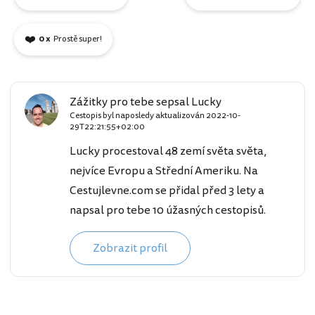
❤️
0 x
Prostě super!
Zážitky pro tebe sepsal Lucky
Cestopis byl naposledy aktualizován
2022-10-
29T22:21:55+02:00
Lucky procestoval 48 zemí světa světa,
nejvíce Evropu a Střední Ameriku. Na
Cestujlevne.com se přidal před 3 lety a
napsal pro tebe 10 úžasných cestopisů.
Zobrazit profil