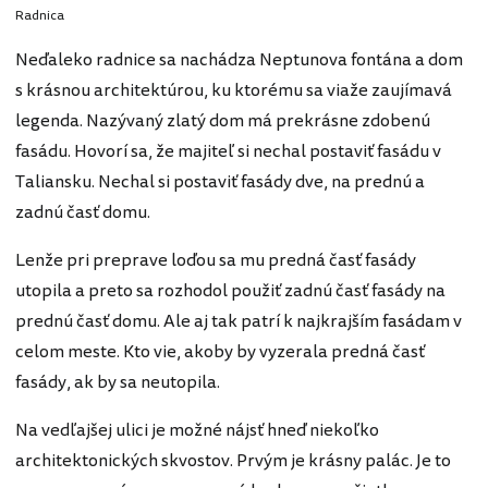
Radnica
Neďaleko radnice sa nachádza Neptunova fontána a dom
s krásnou architektúrou, ku ktorému sa viaže zaujímavá
legenda. Nazývaný zlatý dom má prekrásne zdobenú
fasádu. Hovorí sa, že majiteľ si nechal postaviť fasádu v
Taliansku. Nechal si postaviť fasády dve, na prednú a
zadnú časť domu.
Lenže pri preprave loďou sa mu predná časť fasády
utopila a preto sa rozhodol použiť zadnú časť fasády na
prednú časť domu. Ale aj tak patrí k najkrajším fasádam v
celom meste. Kto vie, akoby by vyzerala predná časť
fasády, ak by sa neutopila.
Na vedľajšej ulici je možné nájsť hneď niekoľko
architektonických skvostov. Prvým je krásny palác. Je to