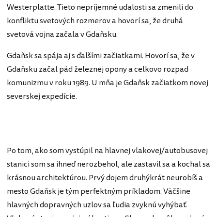
Westerplatte. Tieto nepríjemné udalosti sa zmenili do
konfliktu svetových rozmerov a hovorí sa, že druhá
svetová vojna začala v Gdaňsku.
Gdaňsk sa spája aj s ďalšími začiatkami. Hovorí sa, že v
Gdaňsku začal pád železnej opony a celkovo rozpad
komunizmu v roku 1989. U mňa je Gdaňsk začiatkom novej
severskej expedície.
Po tom, ako som vystúpil na hlavnej vlakovej/autobusovej
stanici som sa ihneď nerozbehol, ale zastavil sa a kochal sa
krásnou architektúrou. Prvý dojem druhýkrát neurobíš a
mesto Gdaňsk je tým perfektným príkladom. Väčšine
hlavných dopravných uzlov sa ľudia zvyknú vyhýbať.