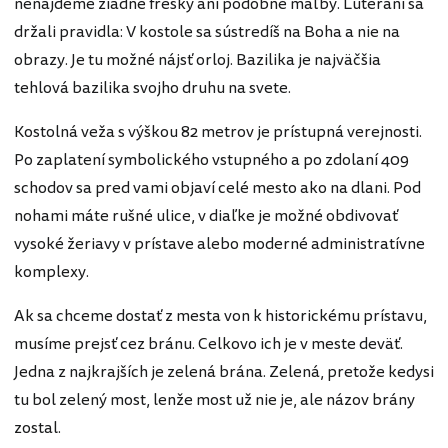
nenájdeme žiadne fresky ani podobné maľby. Luteráni sa
držali pravidla: V kostole sa sústredíš na Boha a nie na
obrazy. Je tu možné nájsť orloj. Bazilika je najväčšia
tehlová bazilika svojho druhu na svete.
Kostolná veža s výškou 82 metrov je prístupná verejnosti.
Po zaplatení symbolického vstupného a po zdolaní 409
schodov sa pred vami objaví celé mesto ako na dlani. Pod
nohami máte rušné ulice, v diaľke je možné obdivovať
vysoké žeriavy v prístave alebo moderné administratívne
komplexy.
Ak sa chceme dostať z mesta von k historickému prístavu,
musíme prejsť cez bránu. Celkovo ich je v meste deväť.
Jedna z najkrajších je zelená brána. Zelená, pretože kedysi
tu bol zelený most, lenže most už nie je, ale názov brány
zostal.