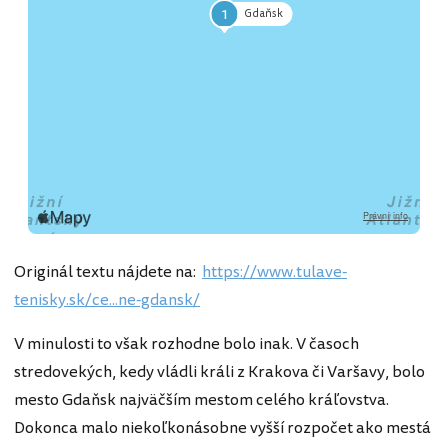
1
Gdaňsk
Originál textu nájdete na:
https://www.tulave-
tenisky.sk/ce...ne-gdansk/
V minulosti to však rozhodne bolo inak. V časoch
stredovekých, kedy vládli králi z Krakova či Varšavy, bolo
mesto Gdaňsk najväčším mestom celého kráľovstva.
Dokonca malo niekoľkonásobne vyšší rozpočet ako mestá