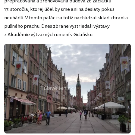
prepracovaná a zrenovovaná budova zo začiatku
17. storočia, ktorej účel by sme ani na desiaty pokus
neuhádli. V tomto paláci sa totiž nachádzal sklad zbraní a
pušného prachu. Dnes zbrane vystriedali výstavy
z Akadémie výtvarných umení v Gdaňsku.