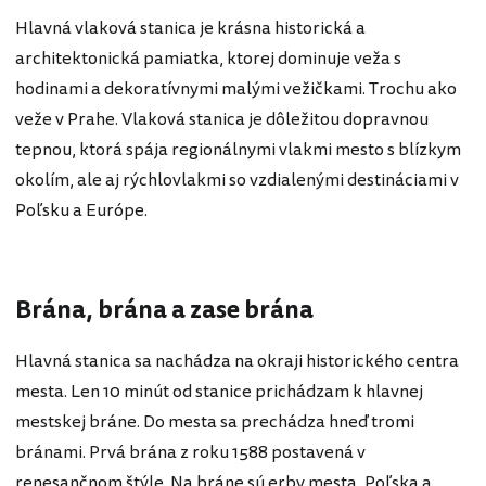
Hlavná vlaková stanica je krásna historická a
architektonická pamiatka, ktorej dominuje veža s
hodinami a dekoratívnymi malými vežičkami. Trochu ako
veže v Prahe. Vlaková stanica je dôležitou dopravnou
tepnou, ktorá spája regionálnymi vlakmi mesto s blízkym
okolím, ale aj rýchlovlakmi so vzdialenými destináciami v
Poľsku a Európe.
Brána, brána a zase brána
Hlavná stanica sa nachádza na okraji historického centra
mesta. Len 10 minút od stanice prichádzam k hlavnej
mestskej bráne. Do mesta sa prechádza hneď tromi
bránami. Prvá brána z roku 1588 postavená v
renesančnom štýle. Na bráne sú erby mesta, Poľska a