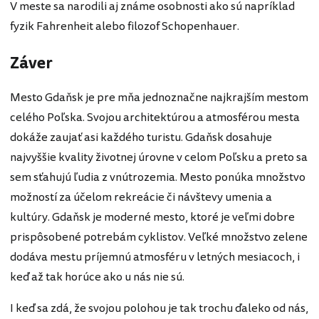
V meste sa narodili aj známe osobnosti ako sú napríklad
fyzik Fahrenheit alebo filozof Schopenhauer.
Záver
Mesto Gdaňsk je pre mňa jednoznačne najkrajším mestom
celého Poľska. Svojou architektúrou a atmosférou mesta
dokáže zaujať asi každého turistu. Gdaňsk dosahuje
najvyššie kvality životnej úrovne v celom Poľsku a preto sa
sem sťahujú ľudia z vnútrozemia. Mesto ponúka množstvo
možností za účelom rekreácie či návštevy umenia a
kultúry. Gdaňsk je moderné mesto, ktoré je veľmi dobre
prispôsobené potrebám cyklistov. Veľké množstvo zelene
dodáva mestu príjemnú atmosféru v letných mesiacoch, i
keď až tak horúce ako u nás nie sú.
I keď sa zdá, že svojou polohou je tak trochu ďaleko od nás,