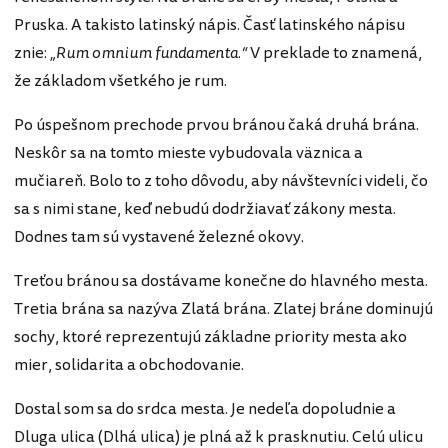
Pruska. A takisto latinský nápis. Časť latinského nápisu
znie:
„Rum omnium fundamenta.“
V preklade to znamená,
že základom všetkého je rum.
Po úspešnom prechode prvou bránou čaká druhá brána.
Neskôr sa na tomto mieste vybudovala väznica a
mučiareň. Bolo to z toho dôvodu, aby návštevníci videli, čo
sa s nimi stane, keď nebudú dodržiavať zákony mesta.
Dodnes tam sú vystavené železné okovy.
Treťou bránou sa dostávame konečne do hlavného mesta.
Tretia brána sa nazýva Zlatá brána. Zlatej bráne dominujú
sochy, ktoré reprezentujú základne priority mesta ako
mier, solidarita a obchodovanie.
Dostal som sa do srdca mesta. Je nedeľa dopoludnie a
Dluga ulica (Dlhá ulica) je plná až k prasknutiu. Celú ulicu