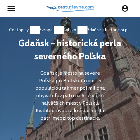
Cestopisy
Evropa
Polsko
Gdaňsk – historická perla severného Poľska
Gdaňsk – historická perla
severného Poľska
Gdaňsk je mesto na severe
Poľska pri Baltskom mori. S
populáciou takmer pol milióna
obyvateľov patrí na 6. priečku
najväčších miest v Poľsku.
Kvalitou života a krásou mesta
patrí medzi top destinácie.