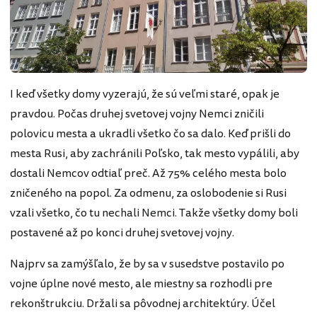
I keď všetky domy vyzerajú, že sú veľmi staré, opak je
pravdou. Počas druhej svetovej vojny Nemci zničili
polovicu mesta a ukradli všetko čo sa dalo. Keď prišli do
mesta Rusi, aby zachránili Poľsko, tak mesto vypálili, aby
dostali Nemcov odtiaľ preč. Až 75% celého mesta bolo
zničeného na popol. Za odmenu, za oslobodenie si Rusi
vzali všetko, čo tu nechali Nemci. Takže všetky domy boli
postavené až po konci druhej svetovej vojny.
Najprv sa zamýšľalo, že by sa v susedstve postavilo po
vojne úplne nové mesto, ale miestny sa rozhodli pre
rekonštrukciu. Držali sa pôvodnej architektúry. Účel