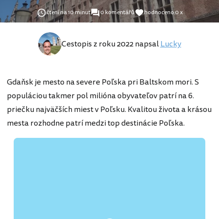
čtení na 10 minut
0 komentářů
hodnoceno 0 x
Cestopis z roku 2022 napsal
Lucky
Gdaňsk je mesto na severe Poľska pri Baltskom mori. S
populáciou takmer pol milióna obyvateľov patrí na 6.
priečku najväčších miest v Poľsku. Kvalitou života a krásou
mesta rozhodne patrí medzi top destinácie Poľska.