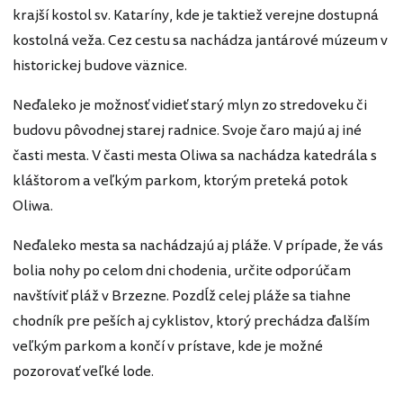
krajší kostol sv. Kataríny, kde je taktiež verejne dostupná
kostolná veža. Cez cestu sa nachádza jantárové múzeum v
historickej budove väznice.
Neďaleko je možnosť vidieť starý mlyn zo stredoveku či
budovu pôvodnej starej radnice. Svoje čaro majú aj iné
časti mesta. V časti mesta Oliwa sa nachádza katedrála s
kláštorom a veľkým parkom, ktorým preteká potok
Oliwa.
Neďaleko mesta sa nachádzajú aj pláže. V prípade, že vás
bolia nohy po celom dni chodenia, určite odporúčam
navštíviť pláž v Brzezne. Pozdĺž celej pláže sa tiahne
chodník pre peších aj cyklistov, ktorý prechádza ďalším
veľkým parkom a končí v prístave, kde je možné
pozorovať veľké lode.