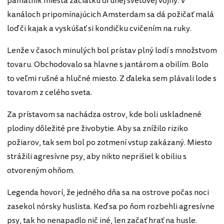
pamätník miesta začiatku druhej svetovej vojny. V
kanáloch pripomínajúcich Amsterdam sa dá požičať malá
loď či kajak a vyskúšať si kondičku cvičením na ruky.
Lenže v časoch minulých bol prístav plný lodí s množstvom
tovaru. Obchodovalo sa hlavne s jantárom a obilím. Bolo
to veľmi rušné a hlučné miesto. Z ďaleka sem plávali lode s
tovarom z celého sveta.
Za prístavom sa nachádza ostrov, kde boli uskladnené
plodiny dôležité pre živobytie. Aby sa znížilo riziko
požiarov, tak sem bol po zotmení vstup zakázaný. Miesto
strážili agresívne psy, aby nikto neprišiel k obiliu s
otvoreným ohňom.
Legenda hovorí, že jedného dňa sa na ostrove počas noci
zasekol nórsky huslista. Keď sa po ňom rozbehli agresívne
psy, tak ho nenapadlo nič iné, len začať hrať na husle.