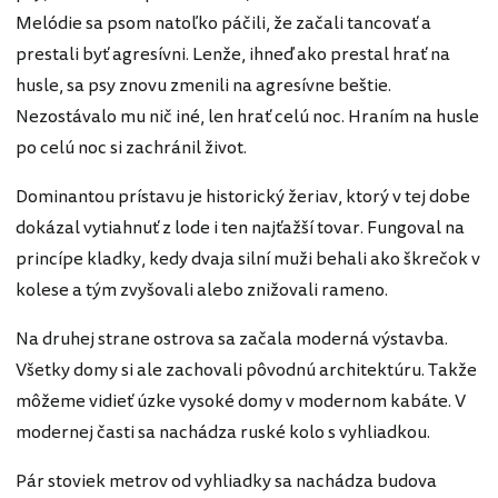
Melódie sa psom natoľko páčili, že začali tancovať a
prestali byť agresívni. Lenže, ihneď ako prestal hrať na
husle, sa psy znovu zmenili na agresívne beštie.
Nezostávalo mu nič iné, len hrať celú noc. Hraním na husle
po celú noc si zachránil život.
Dominantou prístavu je historický žeriav, ktorý v tej dobe
dokázal vytiahnuť z lode i ten najťažší tovar. Fungoval na
princípe kladky, kedy dvaja silní muži behali ako škrečok v
kolese a tým zvyšovali alebo znižovali rameno.
Na druhej strane ostrova sa začala moderná výstavba.
Všetky domy si ale zachovali pôvodnú architektúru. Takže
môžeme vidieť úzke vysoké domy v modernom kabáte. V
modernej časti sa nachádza ruské kolo s vyhliadkou.
Pár stoviek metrov od vyhliadky sa nachádza budova