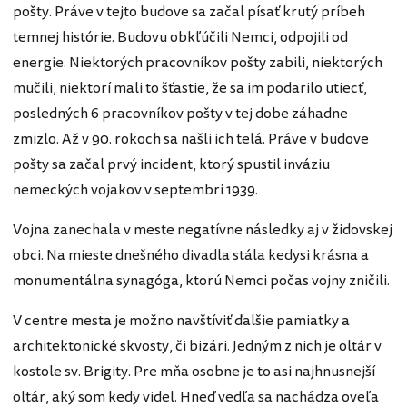
pošty. Práve v tejto budove sa začal písať krutý príbeh
temnej histórie. Budovu obkľúčili Nemci, odpojili od
energie. Niektorých pracovníkov pošty zabili, niektorých
mučili, niektorí mali to šťastie, že sa im podarilo utiecť,
posledných 6 pracovníkov pošty v tej dobe záhadne
zmizlo. Až v 90. rokoch sa našli ich telá. Práve v budove
pošty sa začal prvý incident, ktorý spustil inváziu
nemeckých vojakov v septembri 1939.
Vojna zanechala v meste negatívne následky aj v židovskej
obci. Na mieste dnešného divadla stála kedysi krásna a
monumentálna synagóga, ktorú Nemci počas vojny zničili.
V centre mesta je možno navštíviť ďalšie pamiatky a
architektonické skvosty, či bizári. Jedným z nich je oltár v
kostole sv. Brigity. Pre mňa osobne je to asi najhnusnejší
oltár, aký som kedy videl. Hneď vedľa sa nachádza oveľa