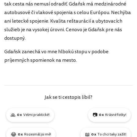
tak cesta nás nemusí odradiť. Gdaňsk má medzinárodné
autobusové či vlakové spojenia s celou Európou. Nechýba
ani letecké spojenie. Kvalita reštaurácií a ubytovacích
služieb je na vysokej úrovni. Cenovo je Gdaňsk pre nás
dostupný.
Gdaňsk zanechá vo mne hlbokú stopu v podobe
príjemných spomienok na mesto.
Jak se ti cestopis líbil?
🙏
📷
0 x
Velmi praktické!
0 x
Krásné fotky!
😂
📖
0 x
Rozesmál jsi mě!
0 x
To chci taky zažít!