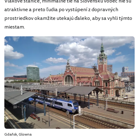
Vlakové stanice, minimálne tie na Slovensku vôbec nie sú
atraktívne a preto ľudia po vystúpení z dopravných
prostriedkov okamžite utekajú ďaleko, aby sa vyhli týmto
miestam.
Gdaňsk, Glowna