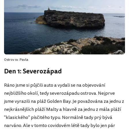
Ostrov sv. Pavla
Den 1: Severozápad
Ráno jsme si půjčili auto a vydali se na objevování
nejbližšího okolí, tedy severozápadu ostrova. Nejprve
jsme vyrazili na pláž Golden Bay. Je považována za jednu z
nejkrásnějších pláží Malty a hlavně za jednu z mála pláží
"klasického" písčitého typu. Normálně tady prý bývá
narváno. Ale v tomto covidovém létě tady bylo jen pár