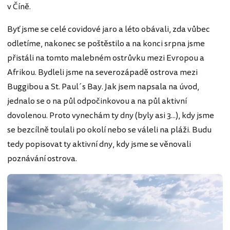
v Číně.
Byť jsme se celé covidové jaro a léto obávali, zda vůbec
odletíme, nakonec se poštěstilo a na konci srpna jsme
přistáli na tomto malebném ostrůvku mezi Evropou a
Afrikou. Bydleli jsme na severozápadě ostrova mezi
Buggibou a St. Paul´s Bay. Jak jsem napsala na úvod,
jednalo se o na půl odpočinkovou a na půl aktivní
dovolenou. Proto vynechám ty dny (byly asi 3...), kdy jsme
se bezcílně toulali po okolí nebo se váleli na pláži. Budu
tedy popisovat ty aktivní dny, kdy jsme se věnovali
poznávání ostrova.