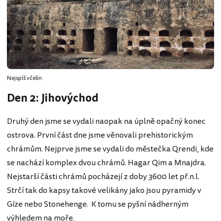
Nejspíš včelín
Den 2: Jihovýchod
Druhý den jsme se vydali naopak na úplně opačný konec
ostrova. První část dne jsme věnovali prehistorickým
chrámům. Nejprve jsme se vydali do městečka Qrendi, kde
se nachází komplex dvou chrámů. Hagar Qim a Mnajdra.
Nejstarší části chrámů pocházejí z doby 3600 let př.n.l.
Strčí tak do kapsy takové velikány jako jsou pyramidy v
Gíze nebo Stonehenge. K tomu se pyšní nádherným
výhledem na moře.