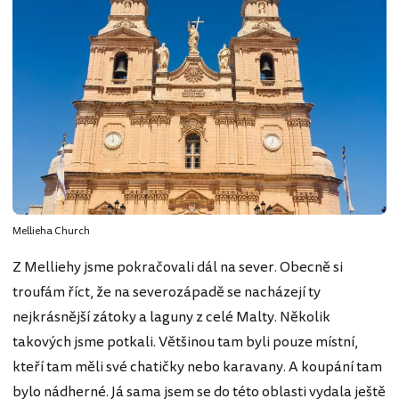
Mellieha Church
Z Melliehy jsme pokračovali dál na sever. Obecně si
troufám říct, že na severozápadě se nacházejí ty
nejkrásnější zátoky a laguny z celé Malty. Několik
takových jsme potkali. Většinou tam byli pouze místní,
kteří tam měli své chatičky nebo karavany. A koupání tam
bylo nádherné. Já sama jsem se do této oblasti vydala ještě