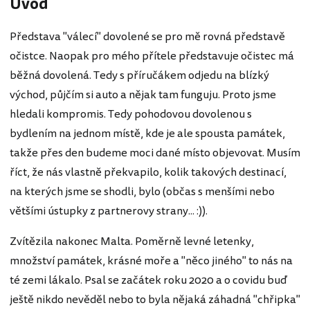
Úvod
Představa "válecí" dovolené se pro mě rovná představě
očistce. Naopak pro mého přítele představuje očistec má
běžná dovolená. Tedy s příručákem odjedu na blízký
východ, půjčím si auto a nějak tam funguju. Proto jsme
hledali kompromis. Tedy pohodovou dovolenou s
bydlením na jednom místě, kde je ale spousta památek,
takže přes den budeme moci dané místo objevovat. Musím
říct, že nás vlastně překvapilo, kolik takových destinací,
na kterých jsme se shodli, bylo (občas s menšími nebo
většími ústupky z partnerovy strany... :)).
Zvítězila nakonec Malta. Poměrně levné letenky,
množství památek, krásné moře a "něco jiného" to nás na
té zemi lákalo. Psal se začátek roku 2020 a o covidu buď
ještě nikdo nevěděl nebo to byla nějaká záhadná "chřipka"