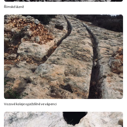
Římské lázně
Vozové koleje vyježděné ve vápenci