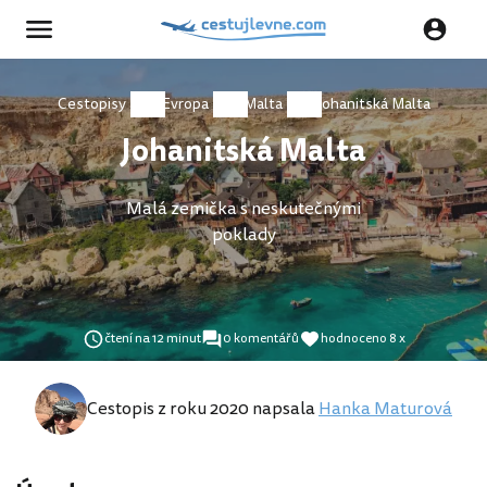
Cestopisy
Evropa
Malta
Johanitská Malta
Johanitská Malta
Malá zemička s neskutečnými
poklady
čtení na 12 minut
0 komentářů
hodnoceno 8 x
Cestopis z roku 2020 napsala
Hanka Maturová