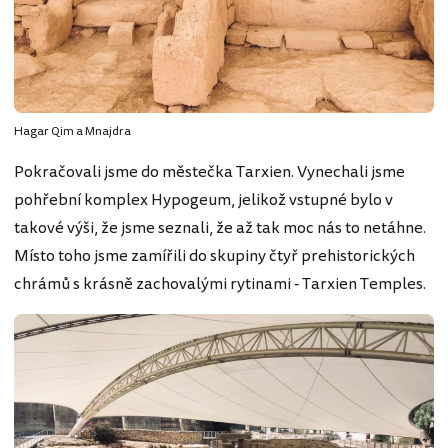
Hagar Qim a Mnajdra
Pokračovali jsme do městečka Tarxien. Vynechali jsme
pohřební komplex Hypogeum, jelikož vstupné bylo v
takové výši, že jsme seznali, že až tak moc nás to netáhne.
Místo toho jsme zamířili do skupiny čtyř prehistorických
chrámů s krásně zachovalými rytinami - Tarxien Temples.