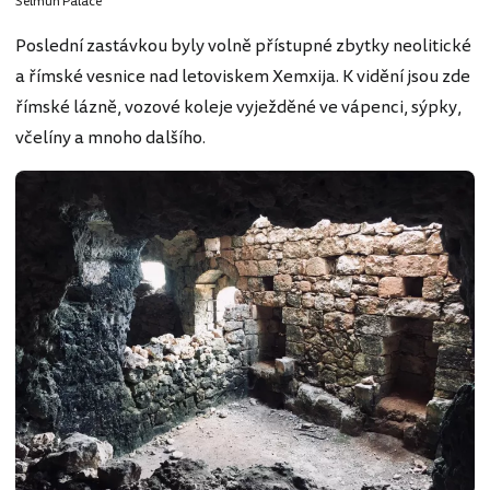
Selmun Palace
Poslední zastávkou byly volně přístupné zbytky neolitické
a římské vesnice nad letoviskem Xemxija. K vidění jsou zde
římské lázně, vozové koleje vyježděné ve vápenci, sýpky,
včelíny a mnoho dalšího.