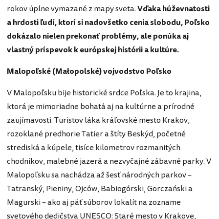
rokov úplne vymazané z mapy sveta.
Vďaka húževnatosti
a hrdosti ľudí, ktorí si nadovšetko cenia slobodu, Poľsko
dokázalo nielen prekonať problémy, ale ponúka aj
vlastný príspevok k európskej histórii a kultúre.
Malopoľské (Małopolské) vojvodstvo Poľsko
V Malopoľsku bije historické srdce Poľska. Je to krajina,
ktorá je mimoriadne bohatá aj na kultúrne a prírodné
zaujímavosti. Turistov láka kráľovské mesto Krakov,
rozoklané predhorie Tatier a štíty Beskýd, početné
strediská a kúpele, tisíce kilometrov rozmanitých
chodníkov, malebné jazerá a nezvyčajné zábavné parky. V
Malopoľsku sa nachádza až šesť národných parkov –
Tatranský, Pieniny, Ojców, Babiogórski, Gorczański a
Magurski – ako aj päť súborov lokalít na zozname
svetového dedičstva UNESCO: Staré mesto v Krakove,