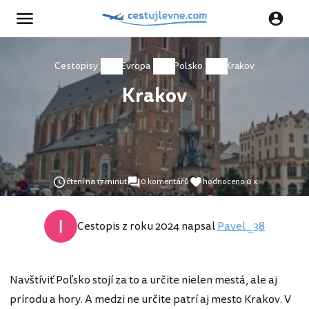
Cestopisy
Evropa
Polsko
Krakov
Krakov
čtení na 17 minut
0 komentářů
hodnoceno 0 x
Cestopis z roku 2024 napsal
Pavel _38
Navštíviť Poľsko stojí za to a určite nielen mestá, ale aj
prírodu a hory. A medzi ne určite patrí aj mesto Krakov. V