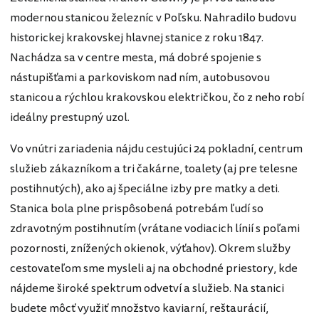
modernou stanicou železníc v Poľsku. Nahradilo budovu
historickej krakovskej hlavnej stanice z roku 1847.
Nachádza sa v centre mesta, má dobré spojenie s
nástupišťami a parkoviskom nad ním, autobusovou
stanicou a rýchlou krakovskou električkou, čo z neho robí
ideálny prestupný uzol.
Vo vnútri zariadenia nájdu cestujúci 24 pokladní, centrum
služieb zákazníkom a tri čakárne, toalety (aj pre telesne
postihnutých), ako aj špeciálne izby pre matky a deti.
Stanica bola plne prispôsobená potrebám ľudí so
zdravotným postihnutím (vrátane vodiacich línií s poľami
pozornosti, znížených okienok, výťahov). Okrem služby
cestovateľom sme mysleli aj na obchodné priestory, kde
nájdeme široké spektrum odvetví a služieb. Na stanici
budete môcť využiť množstvo kaviarní, reštaurácií,