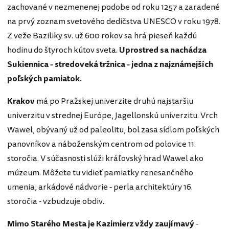
zachované v nezmenenej podobe od roku 1257 a zaradené
na prvý zoznam svetového dedičstva UNESCO v roku 1978.
Z veže Baziliky sv. už 600 rokov sa hrá pieseň každú
hodinu do štyroch kútov sveta.
Uprostred sa nachádza
Sukiennica - stredoveká tržnica - jedna z najznámejších
poľských pamiatok.
Krakov
má po Pražskej univerzite druhú najstaršiu
univerzitu v strednej Európe, Jagellonskú univerzitu. Vrch
Wawel, obývaný už od paleolitu, bol zasa sídlom poľských
panovníkov a náboženským centrom od polovice 11.
storočia. V súčasnosti slúži kráľovský hrad Wawel ako
múzeum. Môžete tu vidieť pamiatky renesančného
umenia; arkádové nádvorie - perla architektúry 16.
storočia - vzbudzuje obdiv.
Mimo Starého Mesta je Kazimierz vždy zaujímavý
-