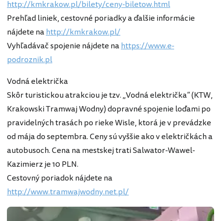
http://kmkrakow.pl/bilety/ceny-biletow.html
Prehľad liniek, cestovné poriadky a ďalšie informácie
nájdete na
http://kmkrakow.pl/
Vyhľadávač spojenie nájdete na
https://www.e-
podroznik.pl
Vodná električka
Skôr turistickou atrakciou je tzv. „Vodná električka“ (KTW,
Krakowski Tramwaj Wodny) dopravné spojenie loďami po
pravidelných trasách po rieke Wisle, ktorá je v prevádzke
od mája do septembra. Ceny sú vyššie ako v električkách a
autobusoch. Cena na mestskej trati Salwator-Wawel-
Kazimierz je 10 PLN.
Cestovný poriadok nájdete na
http://www.tramwajwodny.net.pl/