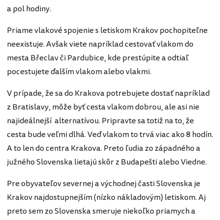
a pol hodiny.
Priame vlakové spojenie s letiskom Krakov pochopiteľne
neexistuje. Avšak viete napríklad cestovať vlakom do
mesta Břeclav či Pardubice, kde prestúpite a odtiaľ
pocestujete ďalším vlakom alebo vlakmi.
V prípade, že sa do Krakova potrebujete dostať napríklad
z Bratislavy, môže byť cesta vlakom dobrou, ale asi nie
najideálnejší alternatívou. Pripravte sa totiž na to, že
cesta bude veľmi dlhá. Veď vlakom to trvá viac ako 8 hodín.
A to len do centra Krakova. Preto ľudia zo západného a
južného Slovenska lietajú skôr z Budapešti alebo Viedne.
Pre obyvateľov severnej a východnej časti Slovenska je
Krakov najdostupnejším (nízko nákladovým) letiskom. Aj
preto sem zo Slovenska smeruje niekoľko priamych a