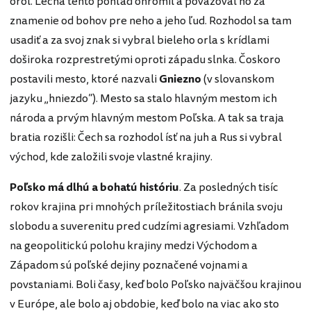
orol. Lecha tento pohľad ohromil a považoval ho za
znamenie od bohov pre neho a jeho ľud. Rozhodol sa tam
usadiť a za svoj znak si vybral bieleho orla s krídlami
doširoka rozprestretými oproti západu slnka. Čoskoro
postavili mesto, ktoré nazvali
Gniezno
(v slovanskom
jazyku „hniezdo“). Mesto sa stalo hlavným mestom ich
národa a prvým hlavným mestom Poľska. A tak sa traja
bratia rozišli: Čech sa rozhodol ísť na juh a Rus si vybral
východ, kde založili svoje vlastné krajiny.
Poľsko má dlhú a bohatú históriu
. Za posledných tisíc
rokov krajina pri mnohých príležitostiach bránila svoju
slobodu a suverenitu pred cudzími agresiami. Vzhľadom
na geopolitickú polohu krajiny medzi Východom a
Západom sú poľské dejiny poznačené vojnami a
povstaniami. Boli časy, keď bolo Poľsko najväčšou krajinou
v Európe, ale bolo aj obdobie, keď bolo na viac ako sto