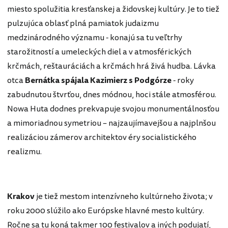
miesto spolužitia kresťanskej a židovskej kultúry. Je to tiež
pulzujúca oblasť plná pamiatok judaizmu
medzinárodného významu - konajú sa tu veľtrhy
starožitností a umeleckých diel a v atmosférických
krčmách, reštauráciách a krčmách hrá živá hudba. Lávka
otca
Bernátka
spájala Kazimierz s Podgórze
- roky
zabudnutou štvrťou, dnes módnou, hoci stále atmosférou.
Nowa Huta dodnes prekvapuje svojou monumentálnosťou
a mimoriadnou symetriou – najzaujímavejšou a najplnšou
realizáciou zámerov architektov éry socialistického
realizmu.
Krakov
je tiež mestom intenzívneho kultúrneho života; v
roku 2000 slúžilo ako Európske hlavné mesto kultúry.
Ročne sa tu koná takmer 100 festivalov a iných podujatí,