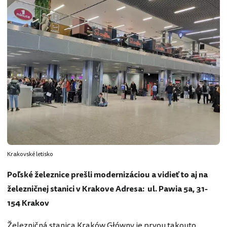
Krakovské letisko
Poľské železnice prešli modernizáciou a vidieť to aj na
železničnej stanici v Krakove Adresa: ul. Pawia 5a, 31-
154 Krakov
Železničná stanica Kraków Główny je prvou takouto