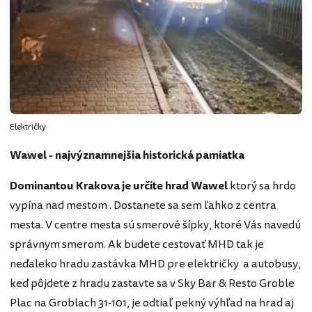
Električky
Wawel - najvýznamnejšia historická pamiatka
Dominantou Krakova je určite hrad Wawel
ktorý sa hrdo
vypína nad mestom . Dostanete sa sem ľahko z centra
mesta. V centre mesta sú smerové šípky, ktoré Vás navedú
správnym smerom. Ak budete cestovať MHD tak je
neďaleko hradu zastávka MHD pre električky a autobusy,
keď pôjdete z hradu zastavte sa v Sky Bar & Resto Groble
Plac na Groblach 31-101, je odtiaľ pekný výhľad na hrad aj