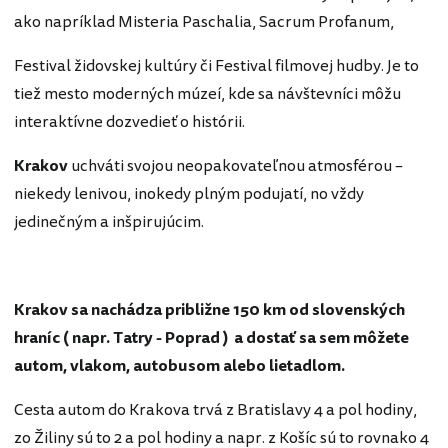
ako napríklad Misteria Paschalia, Sacrum Profanum,
Festival židovskej kultúry či Festival filmovej hudby. Je to
tiež mesto moderných múzeí, kde sa návštevníci môžu
interaktívne dozvedieť o histórii.
Krakov
uchváti svojou neopakovateľnou atmosférou –
niekedy lenivou, inokedy plným podujatí, no vždy
jedinečným a inšpirujúcim.
Krakov sa nachádza približne 150 km od slovenských
hraníc ( napr. Tatry - Poprad ) a dostať sa sem môžete
autom, vlakom, autobusom alebo lietadlom.
Cesta autom do Krakova trvá z Bratislavy 4 a pol hodiny,
zo Žiliny sú to 2 a pol hodiny a napr. z Košíc sú to rovnako 4