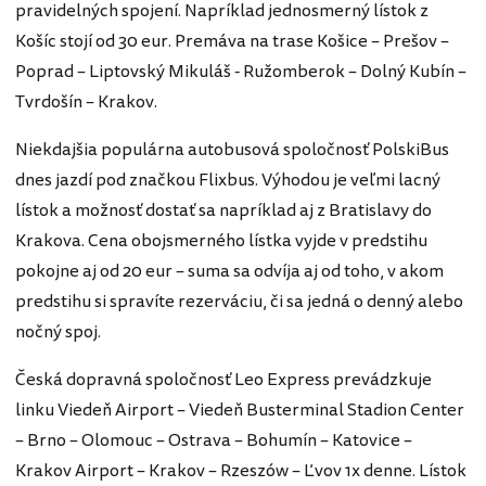
pravidelných spojení. Napríklad jednosmerný lístok z
Košíc stojí od 30 eur. Premáva na trase Košice – Prešov –
Poprad – Liptovský Mikuláš - Ružomberok – Dolný Kubín –
Tvrdošín – Krakov.
Niekdajšia populárna autobusová spoločnosť PolskiBus
dnes jazdí pod značkou Flixbus. Výhodou je veľmi lacný
lístok a možnosť dostať sa napríklad aj z Bratislavy do
Krakova. Cena obojsmerného lístka vyjde v predstihu
pokojne aj od 20 eur – suma sa odvíja aj od toho, v akom
predstihu si spravíte rezerváciu, či sa jedná o denný alebo
nočný spoj.
Česká dopravná spoločnosť Leo Express prevádzkuje
linku Viedeň Airport – Viedeň Busterminal Stadion Center
– Brno – Olomouc – Ostrava – Bohumín – Katovice –
Krakov Airport – Krakov – Rzeszów – Ľvov 1x denne. Lístok