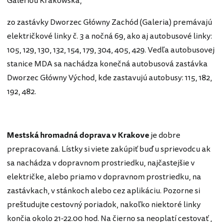
Galeriou Krakowska,
zo zastávky Dworzec Główny Zachód (Galeria) premávajú
električkové linky č. 3 a nočná 69, ako aj autobusové linky:
105, 129, 130, 132, 154, 179, 304, 405, 429. Vedľa autobusovej
stanice MDA sa nachádza konečná autobusová zastávka
Dworzec Główny Východ, kde zastavujú autobusy: 115, 182,
192, 482.
Mestská hromadná doprava v Krakove
je dobre
prepracovaná. Lístky si viete zakúpiť buď u sprievodcu ak
sa nachádza v dopravnom prostriedku, najčastejšie v
električke, alebo priamo v dopravnom prostriedku, na
zastávkach, v stánkoch alebo cez aplikáciu. Pozorne si
preštudujte cestovný poriadok, nakoľko niektoré linky
končia okolo 21-22.00 hod. Na čierno sa neoplatí cestovať ,