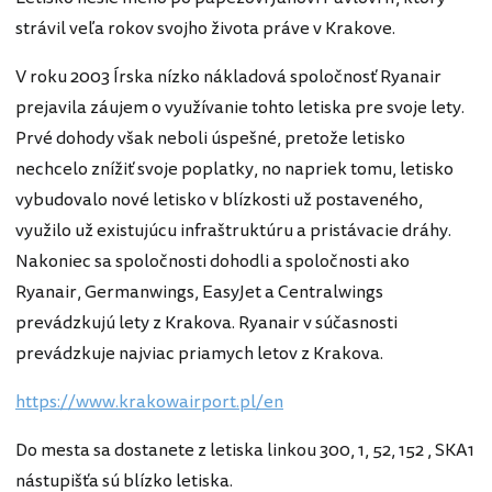
strávil veľa rokov svojho života práve v Krakove.
V roku 2003 Írska nízko nákladová spoločnosť Ryanair
prejavila záujem o využívanie tohto letiska pre svoje lety.
Prvé dohody však neboli úspešné, pretože letisko
nechcelo znížiť svoje poplatky, no napriek tomu, letisko
vybudovalo nové letisko v blízkosti už postaveného,
využilo už existujúcu infraštruktúru a pristávacie dráhy.
Nakoniec sa spoločnosti dohodli a spoločnosti ako
Ryanair, Germanwings, EasyJet a Centralwings
prevádzkujú lety z Krakova. Ryanair v súčasnosti
prevádzkuje najviac priamych letov z Krakova.
https://www.krakowairport.pl/en
Do mesta sa dostanete z letiska linkou 300, 1, 52, 152 , SKA1
nástupišťa sú blízko letiska.