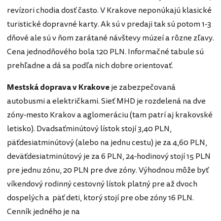
revízori chodia dosť často. V Krakove neponúkajú klasické
turistické dopravné karty. Ak sú v predaji tak sú potom 1-3
dňové ale sú v ňom zarátané návštevy múzeí a rôzne zľavy.
Cena jednodňového bola 120 PLN. Informačné tabule sú
prehľadne a dá sa podľa nich dobre orientovať.
Mestská doprava v Krakove
je zabezpečovaná
autobusmi a električkami. Sieť MHD je rozdelená na dve
zóny-mesto Krakov a aglomeráciu (tam patrí aj krakovské
letisko). Dvadsaťminútový lístok stojí 3,40 PLN,
päťdesiatminútový (alebo na jednu cestu) je za 4,60 PLN,
deväťdesiatminútový je za 6 PLN, 24-hodinový stojí 15 PLN
pre jednu zónu, 20 PLN pre dve zóny. Výhodnou môže byť
víkendový rodinný cestovný lístok platný pre až dvoch
dospelých a päť deti, ktorý stojí pre obe zóny 16 PLN.
Cenník jedného je na