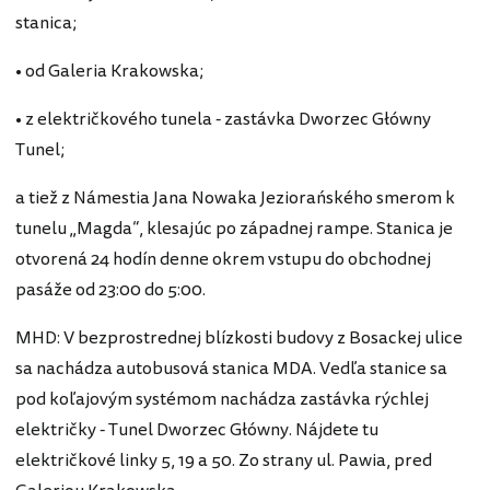
stanica;
• od Galeria Krakowska;
• z električkového tunela - zastávka Dworzec Główny
Tunel;
a tiež z Námestia Jana Nowaka Jeziorańského smerom k
tunelu „Magda“, klesajúc po západnej rampe. Stanica je
otvorená 24 hodín denne okrem vstupu do obchodnej
pasáže od 23:00 do 5:00.
MHD: V bezprostrednej blízkosti budovy z Bosackej ulice
sa nachádza autobusová stanica MDA. Vedľa stanice sa
pod koľajovým systémom nachádza zastávka rýchlej
električky - Tunel Dworzec Główny. Nájdete tu
električkové linky 5, 19 a 50. Zo strany ul. Pawia, pred