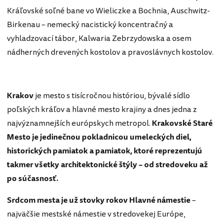
Kráľovské soľné bane vo Wieliczke a Bochnia, Auschwitz-
Birkenau – nemecký nacistický koncentračný a
vyhladzovací tábor, Kalwaria Zebrzydowska a osem
nádherných drevených kostolov a pravoslávnych kostolov.
Krakov
je mesto s tisícročnou históriou, bývalé sídlo
poľských kráľov a hlavné mesto krajiny a dnes jedna z
najvýznamnejších európskych metropol.
Krakovské Staré
Mesto je jedinečnou pokladnicou umeleckých diel,
historických pamiatok a pamiatok, ktoré reprezentujú
takmer všetky architektonické štýly – od stredoveku až
po súčasnosť.
Srdcom mesta je už stovky rokov Hlavné námestie
–
najväčšie mestské námestie v stredovekej Európe,