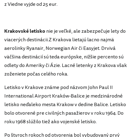
z Viedne vyjde od 25 eur.
Krakovské letisko
nie je veľké, ale zabezpečuje lety do
viacerých destinácii.Z Krakova lietajú lacno najmä
aerolinky Ryanair, Norwegian Air či Easyjet. Drvivá
väčšina destinácií sú teda európske, nižšie percento sú
odlety do Ameriky či Ázie. Lacné letenky z Krakova však
zoženiete počas celého roka.
Letisko v Krakove známe pod názvom John Paul II
International Airport Kraków-Balice je medzinárodné
letisko neďaleko mesta Krakow v dedine Balice. Letisko
bolo otvorené pre civilných pasažierov v roku 1964. Do
roku 1968 slúžilo tiež ako vojenské letisko.
Po štyroch rokoch od otvorenia bol vybudovaný prvý