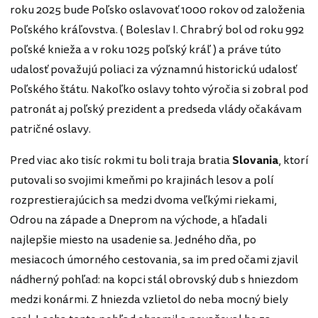
roku 2025 bude Poľsko oslavovať 1000 rokov od založenia
Poľského kráľovstva. ( Boleslav I. Chrabrý bol od roku 992
poľské knieža a v roku 1025 poľský kráľ ) a práve túto
udalosť považujú poliaci za významnú historickú udalosť
Poľského štátu. Nakoľko oslavy tohto výročia si zobral pod
patronát aj poľský prezident a predseda vlády očakávam
patričné oslavy.
Pred viac ako tisíc rokmi tu boli traja bratia
Slovania
, ktorí
putovali so svojimi kmeňmi po krajinách lesov a polí
rozprestierajúcich sa medzi dvoma veľkými riekami,
Odrou na západe a Dneprom na východe, a hľadali
najlepšie miesto na usadenie sa. Jedného dňa, po
mesiacoch úmorného cestovania, sa im pred očami zjavil
nádherný pohľad: na kopci stál obrovský dub s hniezdom
medzi konármi. Z hniezda vzlietol do neba mocný biely