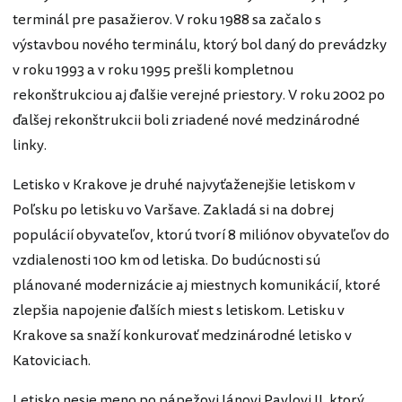
terminál pre pasažierov. V roku 1988 sa začalo s
výstavbou nového terminálu, ktorý bol daný do prevádzky
v roku 1993 a v roku 1995 prešli kompletnou
rekonštrukciou aj ďalšie verejné priestory. V roku 2002 po
ďalšej rekonštrukcii boli zriadené nové medzinárodné
linky.
Letisko v Krakove je druhé najvyťaženejšie letiskom v
Poľsku po letisku vo Varšave. Zakladá si na dobrej
populácií obyvateľov, ktorú tvorí 8 miliónov obyvateľov do
vzdialenosti 100 km od letiska. Do budúcnosti sú
plánované modernizácie aj miestnych komunikácií, ktoré
zlepšia napojenie ďalších miest s letiskom. Letisku v
Krakove sa snaží konkurovať medzinárodné letisko v
Katoviciach.
Letisko nesie meno po pápežovi Jánovi Pavlovi II, ktorý