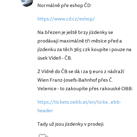
Normálně pře eshop ČD:
https://www.cd.cz/eshop/
Na březen je ještě brzy jízdenky se
prodávají maximálně tři měsíce před a
jízdenku za těch 365 czk koupíte i pouze na
úsek Vídeň - ČB.
Z Vídně do ČB se dá i za 9 euro z nádraží
Wien Franz-Josefs-Bahnhof přes Č.
Velenice - to zakoupíte přes rakouské OBB:
https://tickets.oebb.at/en/ticke...ebb-
header
Tady už jsou jízdenky v prodeji.
0