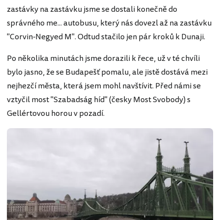
zastávky na zastávku jsme se dostali konečně do
správného me... autobusu, který nás dovezl až na zastávku
"Corvin-Negyed M". Odtud stačilo jen pár kroků k Dunaji.
Po několika minutách jsme dorazili k řece, už v té chvíli
bylo jasno, že se Budapešť pomalu, ale jistě dostává mezi
nejhezčí města, která jsem mohl navštívit. Před námi se
vztyčil most "Szabadság híd" (česky Most Svobody) s
Gellértovou horou v pozadí.