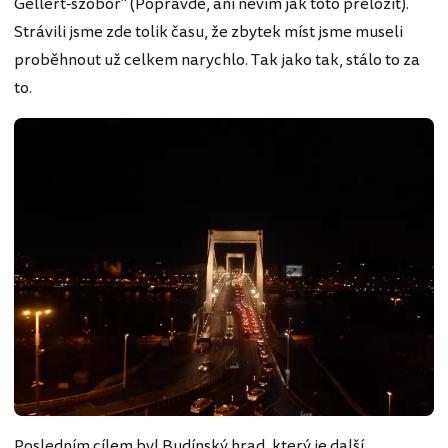
Gellért-szobor" (Popravdě, ani nevím jak toto přeložit).
Strávili jsme zde tolik času, že zbytek míst jsme museli
proběhnout už celkem narychlo. Tak jako tak, stálo to za
to.
Posledním cílem byl Budínský hrad, který je další