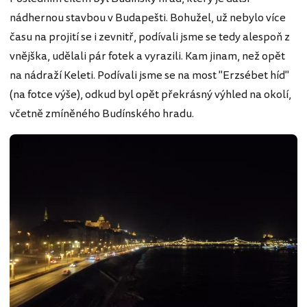
nádhernou stavbou v Budapešti. Bohužel, už nebylo více
času na projití se i zevnitř, podívali jsme se tedy alespoň z
vnějška, udělali pár fotek a vyrazili. Kam jinam, než opět
na nádraží Keleti. Podívali jsme se na most "Erzsébet híd"
(na fotce výše), odkud byl opět překrásný výhled na okolí,
včetně zmíněného Budínského hradu.