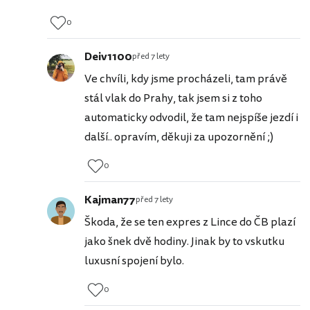
0
Deiv1100
před 7 lety
Ve chvíli, kdy jsme procházeli, tam právě
stál vlak do Prahy, tak jsem si z toho
automaticky odvodil, že tam nejspíše jezdí i
další.. opravím, děkuji za upozornění ;)
0
Kajman77
před 7 lety
Škoda, že se ten expres z Lince do ČB plazí
jako šnek dvě hodiny. Jinak by to vskutku
luxusní spojení bylo.
0