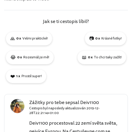
Jak se ti cestopis líbil?
🙏
📷
0 x
Velmi praktické!
0 x
Krásné fotky!
😂
📖
0 x
Rozesmál jsi mě!
0 x
To chci taky zažít!
❤️
1 x
Prostě super!
Zážitky pro tebe sepsal Deiv1100
Cestopis byl naposledy aktualizován
2019-12-
28T22:21:14+01:00
Deiv1100 procestoval 22 zemí světa světa,
nejvíce Evropu. Na Cestujlevne.com se