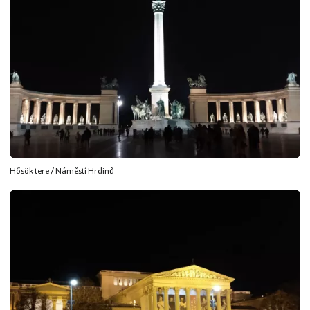
Hősök tere / Náměstí Hrdinů