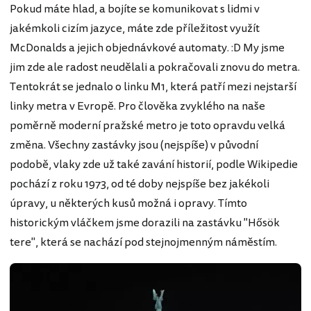
Pokud máte hlad, a bojíte se komunikovat s lidmi v
jakémkoli cizím jazyce, máte zde příležitost využít
McDonalds a jejich objednávkové automaty. :D My jsme
jim zde ale radost neudělali a pokračovali znovu do metra.
Tentokrát se jednalo o linku M1, která patří mezi nejstarší
linky metra v Evropě. Pro člověka zvyklého na naše
poměrně moderní pražské metro je toto opravdu velká
změna. Všechny zastávky jsou (nejspíše) v původní
podobě, vlaky zde už také zavání historií, podle Wikipedie
pochází z roku 1973, od té doby nejspíše bez jakékoli
úpravy, u některých kusů možná i opravy. Tímto
historickým vláčkem jsme dorazili na zastávku "Hősök
tere", která se nachází pod stejnojmenným náměstím.