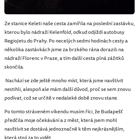
Ze stanice Keleti naše cesta zamířila na poslední zastávku,
kterou bylo nádraží Kelenföld, odkud odjíždí autobusy
RegioJetu do Prahy. Po necelých sedmi hodinách cesty a
několika zastávkách jsme za brzkého rána dorazili na
nádraží Florenc v Praze, a tím další cesta plná zážitků
skončila.
Nachází se zde ještě mnoho míst, která jsme navštívit
nestihli, alespoň ale mám další důvod, proč se sem znovu
podívat, což se určitě v nedaleké době znovu stane.
Po tomto stráveném víkendu musím říci, že Budapešť
předčila moje očekávání a z měst, která jsem mohl
navštívit se dostává jednoznačně k těm nejkrásnějším,
která stojí za to vidět.