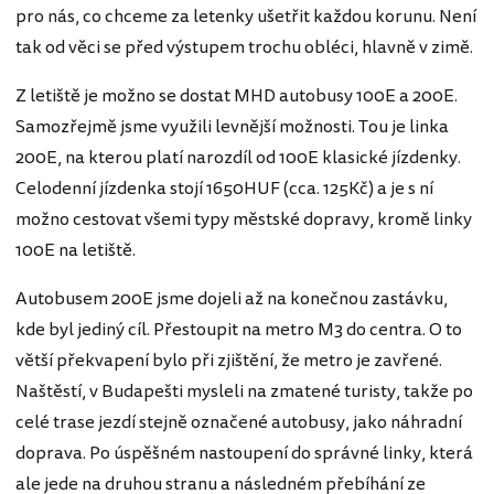
pro nás, co chceme za letenky ušetřit každou korunu. Není
tak od věci se před výstupem trochu obléci, hlavně v zimě.
Z letiště je možno se dostat MHD autobusy 100E a 200E.
Samozřejmě jsme využili levnější možnosti. Tou je linka
200E, na kterou platí narozdíl od 100E klasické jízdenky.
Celodenní jízdenka stojí 1650HUF (cca. 125Kč) a je s ní
možno cestovat všemi typy městské dopravy, kromě linky
100E na letiště.
Autobusem 200E jsme dojeli až na konečnou zastávku,
kde byl jediný cíl. Přestoupit na metro M3 do centra. O to
větší překvapení bylo při zjištění, že metro je zavřené.
Naštěstí, v Budapešti mysleli na zmatené turisty, takže po
celé trase jezdí stejně označené autobusy, jako náhradní
doprava. Po úspěšném nastoupení do správné linky, která
ale jede na druhou stranu a následném přebíhání ze