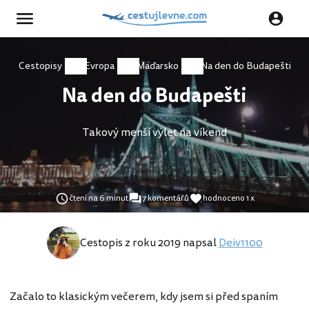
Cestopisy
Evropa
Maďarsko
Na den do Budapešti
Na den do Budapešti
Takový menší výlet na víkend
čtení na 6 minut
7 komentářů
hodnoceno 1 x
Cestopis z roku 2019 napsal
Deiv1100
Začalo to klasickým večerem, kdy jsem si před spaním