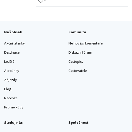
Náš obsah
Komunita
Akční letenky
Nejnovější komentáře
Destinace
Diskuzní fórum
Letiště
Cestopisy
Aerolinky
Cestovatelé
Zájezdy
Blog
Recenze
Promo kódy
Sleduj nás
Společnost