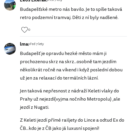
Leoš Literák
Budapešťské metro nás bavilo. Je to spíše taková
retro podzemní tramvaj. Děti z ní byly nadšené.
0
lma
před 7 lety
Budapešť je opravdu hezké město mám ji
prochozenou skrz na skrz...osobně tam jezdím
několikrát ročně na víkend i když poslední dobou
už jen za relaxací do termálních lázní.
Jen taková nepřesnost z nádraží Keleti vlaky do
Prahy už nejezdí(vyjma nočního Metropolu) ,ale
jezdí z Nugati.
Z Keleti jezdí přímé railjety do Lince a odtud Ex do
ČB...kdo je z ČB jako já luxusní spojení!