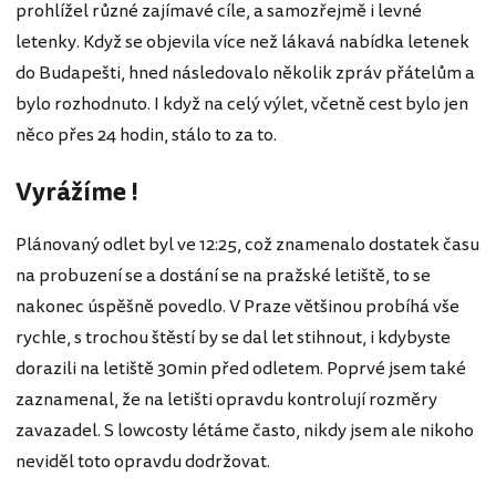
prohlížel různé zajímavé cíle, a samozřejmě i levné
letenky. Když se objevila více než lákavá nabídka letenek
do Budapešti, hned následovalo několik zpráv přátelům a
bylo rozhodnuto. I když na celý výlet, včetně cest bylo jen
něco přes 24 hodin, stálo to za to.
Vyrážíme !
Plánovaný odlet byl ve 12:25, což znamenalo dostatek času
na probuzení se a dostání se na pražské letiště, to se
nakonec úspěšně povedlo. V Praze většinou probíhá vše
rychle, s trochou štěstí by se dal let stihnout, i kdybyste
dorazili na letiště 30min před odletem. Poprvé jsem také
zaznamenal, že na letišti opravdu kontrolují rozměry
zavazadel. S lowcosty létáme často, nikdy jsem ale nikoho
neviděl toto opravdu dodržovat.