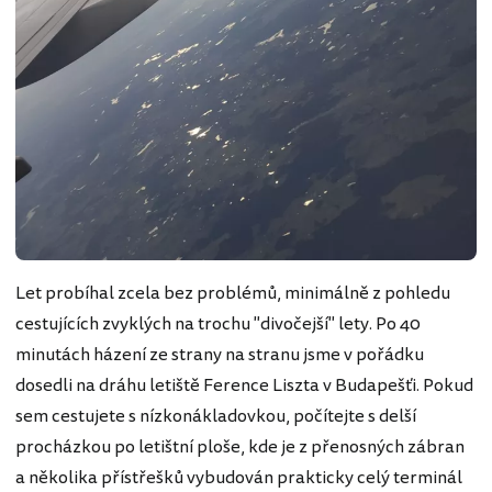
Let probíhal zcela bez problémů, minimálně z pohledu
cestujících zvyklých na trochu "divočejší" lety. Po 40
minutách házení ze strany na stranu jsme v pořádku
dosedli na dráhu letiště Ference Liszta v Budapešťi. Pokud
sem cestujete s nízkonákladovkou, počítejte s delší
procházkou po letištní ploše, kde je z přenosných zábran
a několika přístřešků vybudován prakticky celý terminál