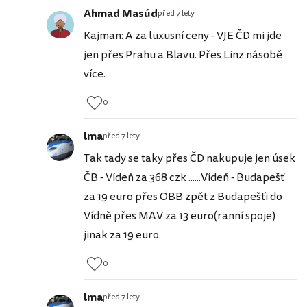
Ahmad Masúd
před 7 lety
Kajman: A za luxusní ceny - VJE ČD mi jde
jen přes Prahu a Blavu. Přes Linz násobě
více.
0
lma
před 7 lety
Tak tady se taky přes ČD nakupuje jen úsek
ČB - Vídeň za 368 czk ......Vídeň - Budapešť
za 19 euro přes ÖBB zpět z Budapešťi do
Vídně přes MAV za 13 euro(ranní spoje)
jinak za 19 euro.
0
lma
před 7 lety