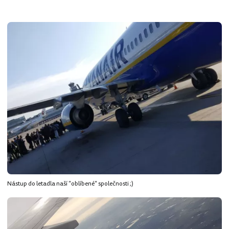
Nástup do letadla naší "oblíbené" společnosti ;)