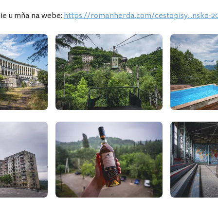
ie u mňa na webe:
https://romanherda.com/cestopisy...nsko-2