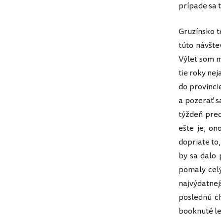
prípade sa 
Gruzínsko t
túto návšte
Výlet som m
tie roky nej
do provincie
a pozerať s
týždeň pred
ešte je, on
dopriate to
by sa dalo
pomaly celý
najvýdatne
poslednú c
booknuté le