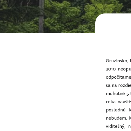
Gruzínsko, 
2010 neopu
odpočítame
sa na rozdi
mohutné 5 t
roka navští
poslednú, 
nebudem. K
viditeľný,