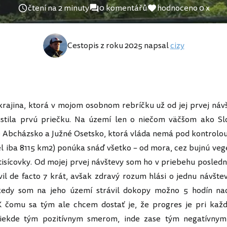
čtení na 2 minuty
0 komentářů
hodnoceno 0 x
Cestopis z roku 2025 napsal
cizy
krajina, ktorá v mojom osobnom rebríčku už od jej prvej náv
stila prvú priečku. Na území len o niečom väčšom ako Sl
 Abcházsko a Južné Osetsko, ktorá vláda nemá pod kontrolo
el iba 8115 km2) ponúka snáď všetko – od mora, cez bujnú veg
isícovky. Od mojej prvej návštevy som ho v priebehu posledn
vil de facto 7 krát, avšak zdravý rozum hlási o jednu návšte
kedy som na jeho území strávil dokopy možno 5 hodín nao
 čomu sa tým ale chcem dostať je, že progres je pri každ
 niekde tým pozitívnym smerom, inde zase tým negatívny