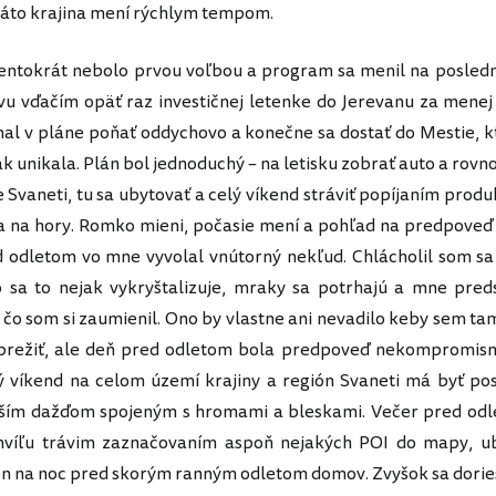
táto krajina mení rýchlym tempom.
entokrát nebolo prvou voľbou a program sa menil na posledn
vu vďačím opäť raz investičnej letenke do Jerevanu za menej
al v pláne poňať oddychovo a konečne sa dostať do Mestie, k
ak unikala. Plán bol jednoduchý – na letisku zobrať auto a rovn
 Svaneti, tu sa ubytovať a celý víkend stráviť popíjaním produ
a na hory. Romko mieni, počasie mení a pohľad na predpoveď
 odletom vo mne vyvolal vnútorný nekľud. Chlácholil som sa
o sa to nejak vykryštalizuje, mraky sa potrhajú a mne pre
, čo som si zaumienil. Ono by vlastne ani nevadilo keby sem tam
 prežiť, ale deň pred odletom bola predpoveď nekompromisn
 víkend na celom území krajiny a región Svaneti má byť po
jším dažďom spojeným s hromami a bleskami. Večer pred odl
hvíľu trávim zaznačovaním aspoň nejakých POI do mapy, ub
n na noc pred skorým ranným odletom domov. Zvyšok sa dorieš