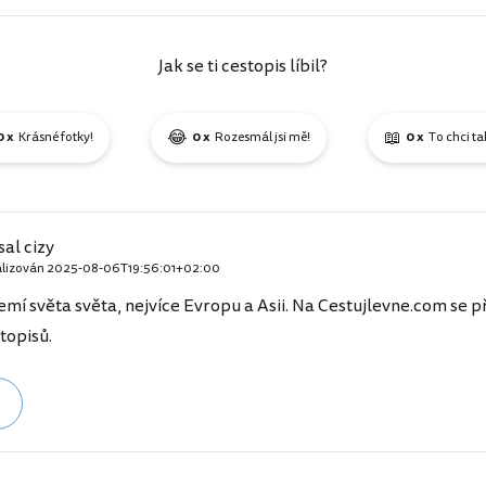
Jak se ti cestopis líbil?
😂
📖
0 x
Krásné fotky!
0 x
Rozesmál jsi mě!
0 x
To chci ta
al cizy
alizován
2025-08-06T19:56:01+02:00
emí světa světa, nejvíce Evropu a Asii. Na Cestujlevne.com se př
topisů.