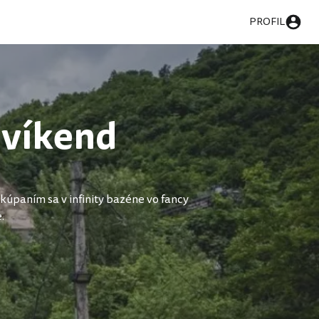
PROFIL
 víkend
úpaním sa v infinity bazéne vo fancy
.