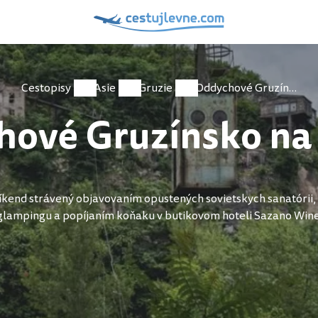
Cestopisy
Asie
Gruzie
Oddychové Gruzínsko na víkend
ové Gruzínsko na
end strávený objavovaním opustených sovietskych sanatórii, k
glampingu a popíjaním koňaku v butikovom hoteli Sazano Wine