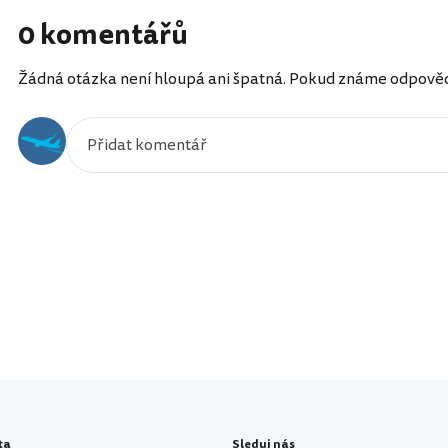
0 komentářů
Žádná otázka není hloupá ani špatná. Pokud známe odpověď, 
ta
Sleduj nás