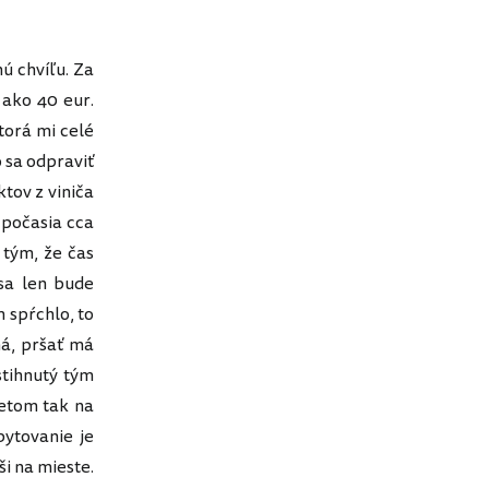
ú chvíľu. Za
 ako 40 eur.
torá mi celé
o sa odpraviť
ktov z viniča
 počasia cca
 tým, že čas
dsa len bude
 spŕchlo, to
á, pršať má
stihnutý tým
etom tak na
ytovanie je
i na mieste.