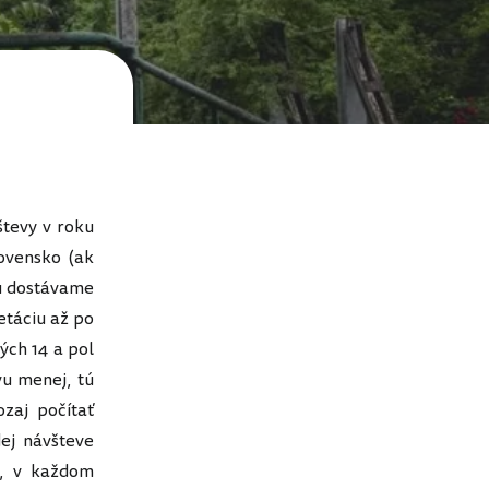
števy v roku
ovensko (ak
u dostávame
etáciu až po
ých 14 a pol
vu menej, tú
zaj počítať
ej návšteve
m, v každom