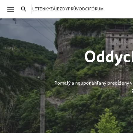
LETENKY
ZÁJEZDY
PRŮVODCI
FÓRUM
Oddych
Pomalý a neuponáhľaný predĺžený vík