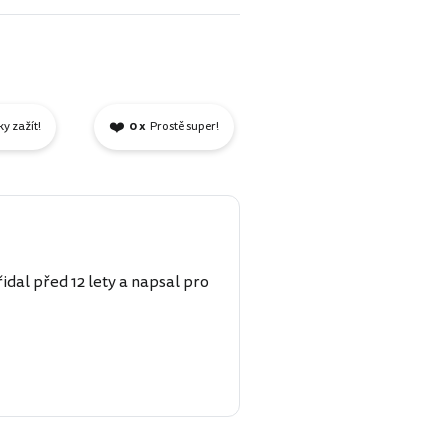
❤️
ky zažít!
0 x
Prostě super!
idal před 12 lety a napsal pro