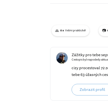
🙏
📷
0 x
Velmi praktické!
Zážitky pro tebe seps
Cestopis byl naposledy aktu
cizy procestoval 72 z
tebe 63 úžasných ces
Zobrazit profil