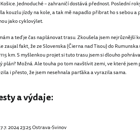
Košice. Jednoduché – zahraničí dostává přednost. Poslední rok
la kouzlu jízdy na kole, a tak mě napadlo přibrat ho s sebou a
nou jako cyklovýlet.
 mám a teď je čas naplánovat trasu. Zkoušela jsem nejrůznější 
le zaujal fakt, že ze Slovenska (Čierna nad Tisou) do Rumunska
n 115 km. S myšlenkou projet si tuto trasu jsem si dlouho pohrával
 plán? Možná. Ale touha po tom navštívit zemi, ve které jsem
zila i přesto, že jsem nesehnala parťáka a vyrazila sama.
esty a výdaje:
27.7. 2024 23:25 Ostrava-Svinov