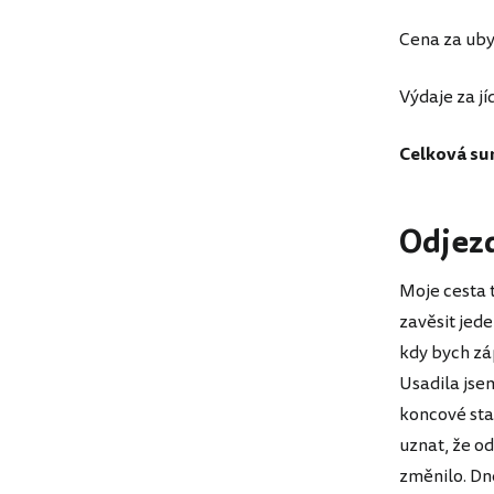
Cena za uby
Výdaje za jí
Celková su
Odjezd
Moje cesta t
zavěsit jede
kdy bych záp
Usadila jsem
koncové sta
uznat, že o
změnilo. Dn