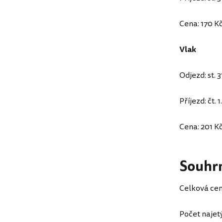
Cena: 170 K
Vlak
Odjezd: st. 3
Příjezd: čt.
Cena: 201 K
Souhr
Celková cen
Počet najet