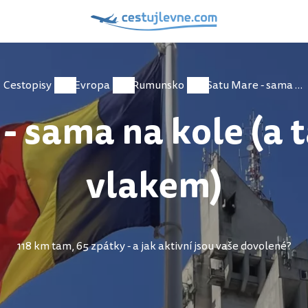
Cestopisy
Evropa
Rumunsko
Satu Mare - sama na kole (a taky trochu vlakem)
- sama na kole (a 
vlakem)
118 km tam, 65 zpátky - a jak aktivní jsou vaše dovolené?