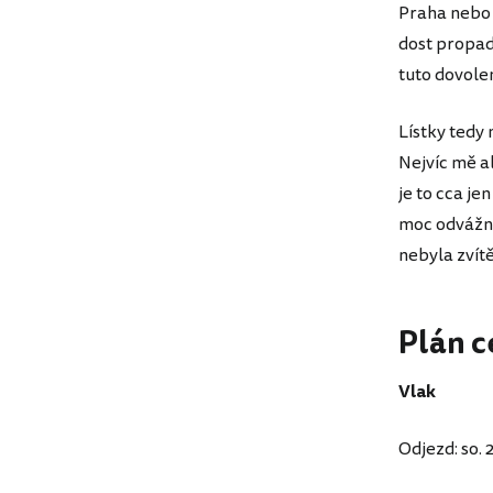
Praha nebo 
dost propad
tuto dovole
Lístky tedy
Nejvíc mě a
je to cca je
moc odvážný
nebyla zvítě
Plán c
Vlak
Odjezd: so. 