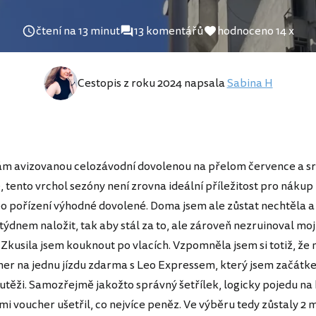
čtení na 13 minut
13 komentářů
hodnoceno 14 x
Cestopis z roku 2024 napsala
Sabina H
ám avizovanou celozávodní dovolenou na přelom července a sr
, tento vrchol sezóny není zrovna ideální příležitost pro nákup
o pořízení výhodné dovolené. Doma jsem ale zůstat nechtěla a
 týdnem naložit, tak aby stál za to, ale zároveň nezruinoval moj
Zkusila jsem kouknout po vlacích. Vzpomněla jsem si totiž, že
er na jednu jízdu zdarma s Leo Expressem, který jsem začátk
outěži. Samozřejmě jakožto správný šetřílek, logicky pojedu n
 mi voucher ušetřil, co nejvíce peněz. Ve výběru tedy zůstaly 2 