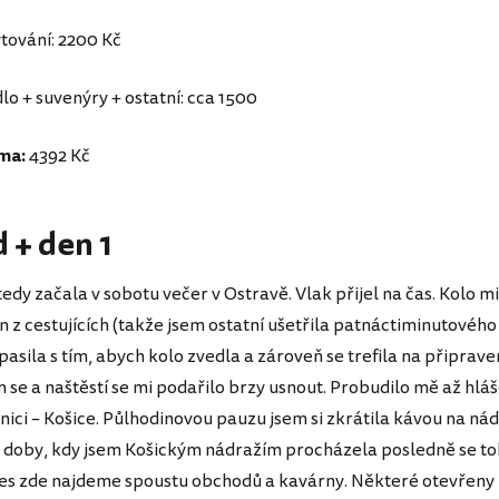
tování: 2200 Kč
dlo + suvenýry + ostatní: cca 1500
ma:
4392 Kč
 + den 1
edy začala v sobotu večer v Ostravě. Vlak přijel na čas. Kolo 
n z cestujících (takže jsem ostatní ušetřila patnáctiminutového
asila s tím, abych kolo zvedla a zároveň se trefila na připrave
 se a naštěstí se mi podařilo brzy usnout. Probudilo mě až hláš
nici – Košice. Půlhodinovou pauzu jsem si zkrátila kávou na ná
d doby, kdy jsem Košickým nádražím procházela posledně se t
es zde najdeme spoustu obchodů a kavárny. Některé otevřeny 