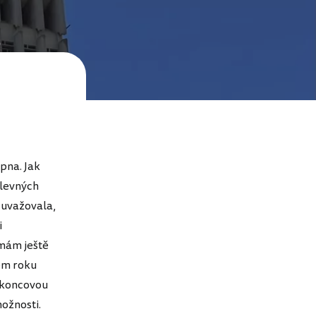
pna. Jak
 levných
 uvažovala,
i
 mám ještě
em roku
a koncovou
možnosti.