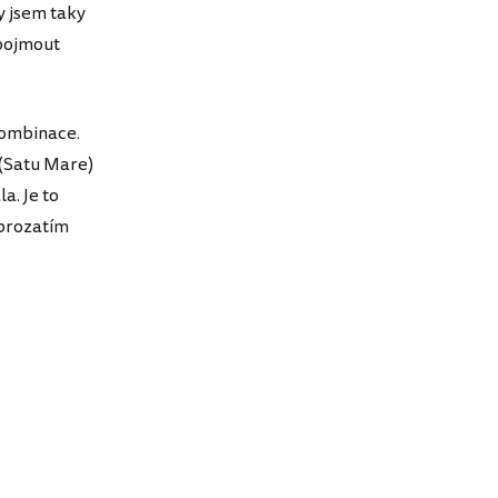
y jsem taky
 pojmout
kombinace.
 (Satu Mare)
a. Je to
 prozatím