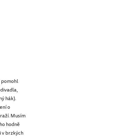
mi pomohl
 divadla,
ný hák).
ení o
draží. Musím
oho hodně
i v brzkých