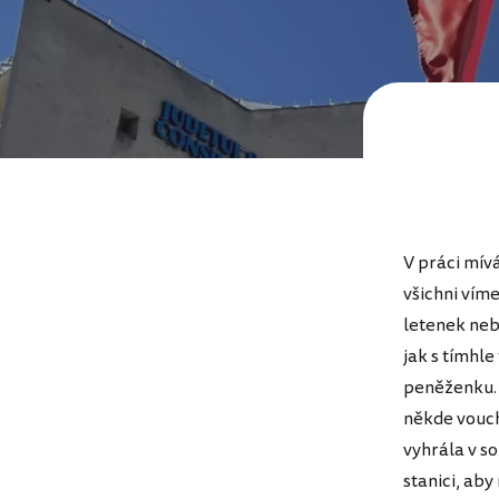
V práci mív
všichni víme
letenek neb
jak s tímhle
peněženku. 
někde vouch
vyhrála v s
stanici, aby