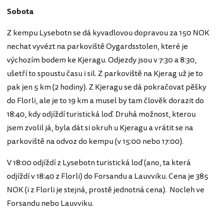
Sobota
Z kempu Lysebotn se dá kyvadlovou dopravou za 150 NOK
nechat vyvézt na parkoviště Oygardsstolen, které je
výchozím bodem ke Kjeragu. Odjezdy jsou v 7:30 a 8:30,
ušetří to spoustu času i sil. Z parkoviště na Kjerag už je to
pak jen 5 km (2 hodiny). Z Kjeragu se dá pokračovat pěšky
do Florli, ale je to 19 km a musel by tam člověk dorazit do
18:40, kdy odjíždí turistická loď. Druhá možnost, kterou
jsem zvolil já, byla dát si okruh u Kjeragu a vrátit se na
parkoviště na odvoz do kempu (v 15:00 nebo 17:00).
V 18:00 odjíždí z Lysebotn turistická loď (ano, ta která
odjíždí v 18:40 z Florli) do Forsandu a Lauvviku. Cena je 385
NOK (i z Florli je stejná, prostě jednotná cena). Nocleh ve
Forsandu nebo Lauvviku.