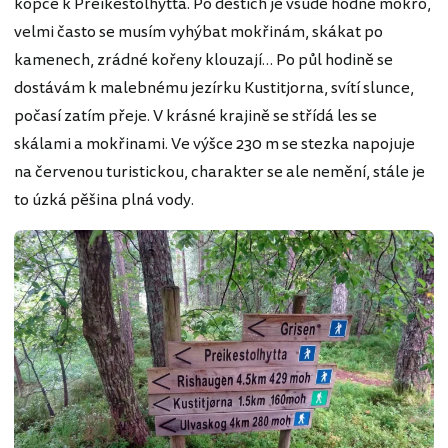
kopce k Preikestolhytta. Po deštích je všude hodně mokro,
velmi často se musím vyhýbat mokřinám, skákat po
kamenech, zrádné kořeny klouzají… Po půl hodině se
dostávám k malebnému jezírku Kustitjorna, svítí slunce,
počasí zatím přeje. V krásné krajině se střídá les se
skálami a mokřinami. Ve výšce 230 m se stezka napojuje
na červenou turistickou, charakter se ale nemění, stále je
to úzká pěšina plná vody.