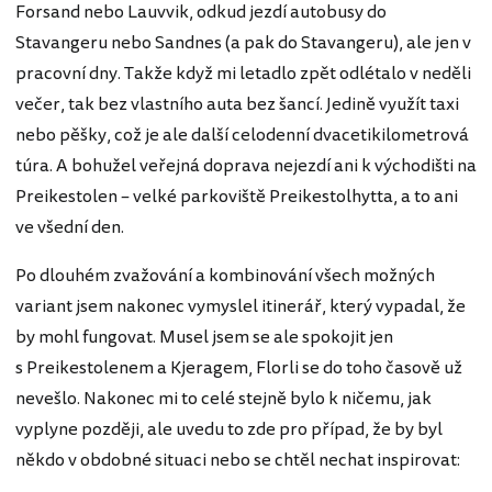
Forsand nebo Lauvvik, odkud jezdí autobusy do
Stavangeru nebo Sandnes (a pak do Stavangeru), ale jen v
pracovní dny. Takže když mi letadlo zpět odlétalo v neděli
večer, tak bez vlastního auta bez šancí. Jedině využít taxi
nebo pěšky, což je ale další celodenní dvacetikilometrová
túra. A bohužel veřejná doprava nejezdí ani k východišti na
Preikestolen – velké parkoviště Preikestolhytta, a to ani
ve všední den.
Po dlouhém zvažování a kombinování všech možných
variant jsem nakonec vymyslel itinerář, který vypadal, že
by mohl fungovat. Musel jsem se ale spokojit jen
s Preikestolenem a Kjeragem, Florli se do toho časově už
nevešlo. Nakonec mi to celé stejně bylo k ničemu, jak
vyplyne později, ale uvedu to zde pro případ, že by byl
někdo v obdobné situaci nebo se chtěl nechat inspirovat: