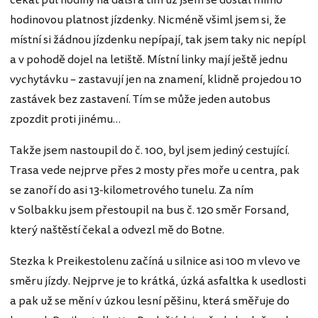
čekat půl hodiny na další a tím už jsem se dostal mimo
hodinovou platnost jízdenky. Nicméně všiml jsem si, že
místní si žádnou jízdenku nepípají, tak jsem taky nic nepípl
a v pohodě dojel na letiště. Místní linky mají ještě jednu
vychytávku – zastavují jen na znamení, klidně projedou 10
zastávek bez zastavení. Tím se může jeden autobus
zpozdit proti jinému…
Takže jsem nastoupil do č. 100, byl jsem jediný cestující.
Trasa vede nejprve přes 2 mosty přes moře u centra, pak
se zanoří do asi 13-kilometrového tunelu. Za ním
v Solbakku jsem přestoupil na bus č. 120 směr Forsand,
který naštěstí čekal a odvezl mě do Botne.
Stezka k Preikestolenu začíná u silnice asi 100 m vlevo ve
směru jízdy. Nejprve je to krátká, úzká asfaltka k usedlosti
a pak už se mění v úzkou lesní pěšinu, která směřuje do