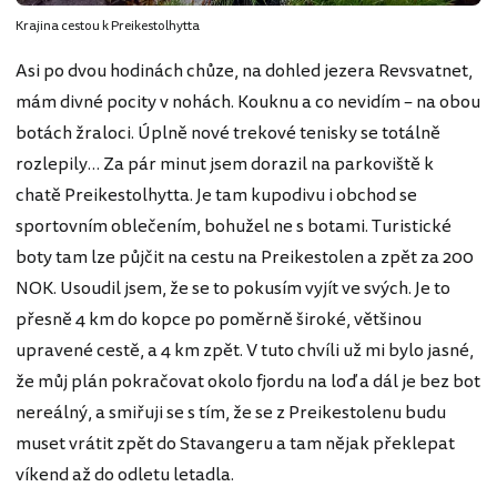
Krajina cestou k Preikestolhytta
Asi po dvou hodinách chůze, na dohled jezera Revsvatnet,
mám divné pocity v nohách. Kouknu a co nevidím – na obou
botách žraloci. Úplně nové trekové tenisky se totálně
rozlepily… Za pár minut jsem dorazil na parkoviště k
chatě Preikestolhytta. Je tam kupodivu i obchod se
sportovním oblečením, bohužel ne s botami. Turistické
boty tam lze půjčit na cestu na Preikestolen a zpět za 200
NOK. Usoudil jsem, že se to pokusím vyjít ve svých. Je to
přesně 4 km do kopce po poměrně široké, většinou
upravené cestě, a 4 km zpět. V tuto chvíli už mi bylo jasné,
že můj plán pokračovat okolo fjordu na loď a dál je bez bot
nereálný, a smiřuji se s tím, že se z Preikestolenu budu
muset vrátit zpět do Stavangeru a tam nějak překlepat
víkend až do odletu letadla.