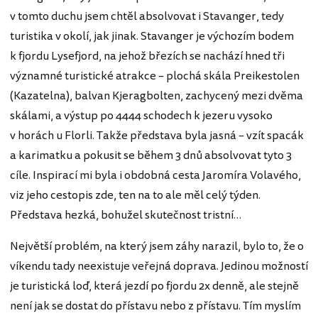
v tomto duchu jsem chtěl absolvovat i Stavanger, tedy
turistika v okolí, jak jinak. Stavanger je výchozím bodem
k fjordu Lysefjord, na jehož březích se nachází hned tři
významné turistické atrakce – plochá skála Preikestolen
(Kazatelna), balvan Kjeragbolten, zachycený mezi dvěma
skálami, a výstup po 4444 schodech k jezeru vysoko
v horách u Florli. Takže představa byla jasná – vzít spacák
a karimatku a pokusit se během 3 dnů absolvovat tyto 3
cíle. Inspirací mi byla i obdobná cesta Jaromíra Volavého,
viz jeho cestopis zde, ten na to ale měl celý týden.
Představa hezká, bohužel skutečnost tristní…
Největší problém, na který jsem záhy narazil, bylo to, že o
víkendu tady neexistuje veřejná doprava. Jedinou možností
je turistická loď, která jezdí po fjordu 2x denně, ale stejně
není jak se dostat do přístavu nebo z přístavu. Tím myslím