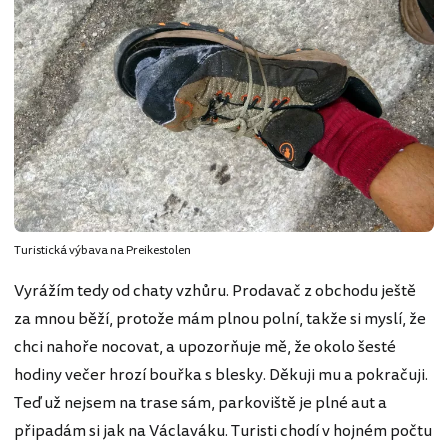
Turistická výbava na Preikestolen
Vyrážím tedy od chaty vzhůru. Prodavač z obchodu ještě
za mnou běží, protože mám plnou polní, takže si myslí, že
chci nahoře nocovat, a upozorňuje mě, že okolo šesté
hodiny večer hrozí bouřka s blesky. Děkuji mu a pokračuji.
Teď už nejsem na trase sám, parkoviště je plné aut a
připadám si jak na Václaváku. Turisti chodí v hojném počtu