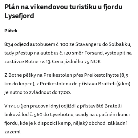
Plán na víkendovou turistiku u fjordu
Lysefjord
Pátek
8:34 odjezd autobusem č. 100 ze Stavangeru do Solbakku,
tady přestup na autobus č. 120 směr Forsand, vystoupit na
zastávce Botne rv. 13. Cena jízdného 75 NOK.
Z Botne pěšky na Preikestolen přes Preikestolhytte (8,5
km do kopce), z Preikestolenu do přístavu Bratteli (9 km).
Je nutno to zvládnout do 17:00.
V 17:00 (jen pracovní dny) odjíždí z přístaviště Bratelli
linková loď č. 560 do Lysebotnu, osady na opačném konci
fjordu, kde je k dispozici kemp, nějaký obchod, základní
zázemí.