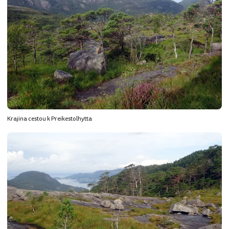
Krajina cestou k Preikestolhytta