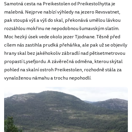
Samotná cesta na Preikestolen od Preikestolhytta je
malebná. Nejprve nabízí výhledy na jezero Revsvatnet,
pak stoupá výš a výš do skal, překonává umělou lávkou
rozsáhlou mokřinu ne nepodobnou šumavským slatím.
Moc hezký úsek vede okolo jezer Tjodnane. Těsně před
cílem nás zastihla prudká přeháňka, ale pak už se objevily
hrany skal bez jakéhokoliv zábradlí nad pětisetmetrovou
propastí Lysefjordu. A závěrečná odměna, kterou skýtal
pohled na skalní ostroh Preikestolen, rozhodně stála za
vynaloženou námahu a trochu nepohodlí.