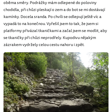
oběma směry. Podrážky mám odlepené do poloviny
chodidla, při chůzi pleskají o zem a do bot se mi dostávají
kamínky. Docela sranda. Po chvíli se odlepují ještě víc a
vypadá to na konečnou. Vyřešil jsem to tak, že jsem si
platformy přivázal tkaničkami a začal jsem se modlit, aby
se tkaničky při chůzi neprodřely. Kupodivu nějakým
zázrakem vydržely celou cestu nahoru i zpět.