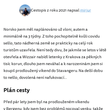
Cestopis z roku 2021 napsal
mirjur
Norsko jsem měl naplánováno už vloni, autem a
minimálně na 3 týdny. Z toho pochopitelně kvůli covidu
sešlo, tato nádherná země se prakticky na celý rok
turistům uzavřela. Není tedy divu, že jakmile se letos v létě
otevřela a Wizzair nabídl letenky z Krakova za pěkných
tisíc korun, dlouho jsem neváhal a k narozeninám jsem si
koupil prodloužený víkend do Stavangeru. Na delší dobu
to nešlo, dovolená není nafukovací…
Plán cesty
Před pár lety jsem byl na prodlouženém víkendu
v Bergenu, kdy jsem bez problémů nocoval venku, takže