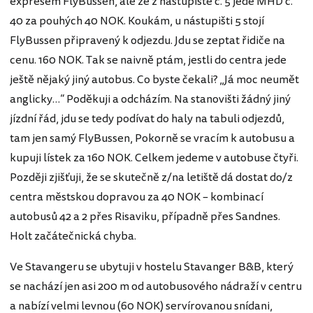
expresem FlyBussen, ale že z nástupiště č. 5 jede MHD č.
40 za pouhých 40 NOK. Koukám, u nástupišti 5 stojí
FlyBussen připravený k odjezdu. Jdu se zeptat řidiče na
cenu. 160 NOK. Tak se naivně ptám, jestli do centra jede
ještě nějaký jiný autobus. Co byste čekali? „Já moc neumět
anglicky…“ Poděkuji a odcházím. Na stanovišti žádný jiný
jízdní řád, jdu se tedy podívat do haly na tabuli odjezdů,
tam jen samý FlyBussen, Pokorně se vracím k autobusu a
kupuji lístek za 160 NOK. Celkem jedeme v autobuse čtyři.
Později zjišťuji, že se skutečně z/na letiště dá dostat do/z
centra městskou dopravou za 40 NOK – kombinací
autobusů 42 a 2 přes Risaviku, případně přes Sandnes.
Holt začátečnická chyba.
Ve Stavangeru se ubytuji v hostelu Stavanger B&B, který
se nachází jen asi 200 m od autobusového nádraží v centru
a nabízí velmi levnou (60 NOK) servírovanou snídani,