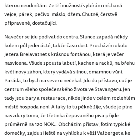
kterou neodmítám. Ze tří možností vybírám míchaná
vejce, párek, pečivo, máslo, džem. Chutné, čerstvě
připravené, dostačující.
Navečer se jdu podívat do centra. Slunce zapadá někdy
kolem půl jedenácté, takže času dost. Procházím okolo
jezera Breiavatnet s krásnou fontánou, která je večer
nasvícena. Všude spousta labutí, kachen a racků, na břehu
květinový záhon, který vydává silnou, omamnou vůni.
Paráda, to bych na severu nečekal. Jdu do přístavu, což je
centrum všeho společenského života ve Stavangeru. Jen
tady jsou bary a restaurace, nikde jinde v celém rozlehlém
městě hospoda není. A taky to tu pěkně žije, všude je plno
navzdory tomu, že třetinka čepovaného piva přijde
průměrně na 120 NOK… Obcházím přístav, fotím typické
domečky, zajdu si ještě na vyhlídku k věži Valberget a ke