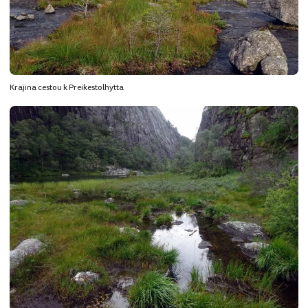
Krajina cestou k Preikestolhytta