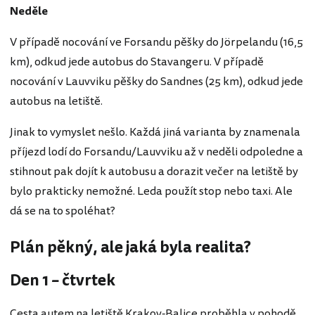
Neděle
V případě nocování ve Forsandu pěšky do Jörpelandu (16,5
km), odkud jede autobus do Stavangeru. V případě
nocování v Lauvviku pěšky do Sandnes (25 km), odkud jede
autobus na letiště.
Jinak to vymyslet nešlo. Každá jiná varianta by znamenala
příjezd lodí do Forsandu/Lauvviku až v neděli odpoledne a
stihnout pak dojít k autobusu a dorazit večer na letiště by
bylo prakticky nemožné. Leda použít stop nebo taxi. Ale
dá se na to spoléhat?
Plán pěkný, ale jaká byla realita?
Den 1 – čtvrtek
Cesta autem na letiště Krakov-Balice proběhla v pohodě