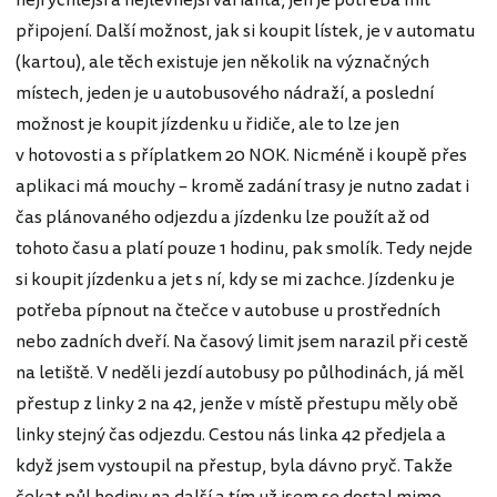
nejrychlejší a nejlevnější varianta, jen je potřeba mít
připojení. Další možnost, jak si koupit lístek, je v automatu
(kartou), ale těch existuje jen několik na význačných
místech, jeden je u autobusového nádraží, a poslední
možnost je koupit jízdenku u řidiče, ale to lze jen
v hotovosti a s příplatkem 20 NOK. Nicméně i koupě přes
aplikaci má mouchy – kromě zadání trasy je nutno zadat i
čas plánovaného odjezdu a jízdenku lze použít až od
tohoto času a platí pouze 1 hodinu, pak smolík. Tedy nejde
si koupit jízdenku a jet s ní, kdy se mi zachce. Jízdenku je
potřeba pípnout na čtečce v autobuse u prostředních
nebo zadních dveří. Na časový limit jsem narazil při cestě
na letiště. V neděli jezdí autobusy po půlhodinách, já měl
přestup z linky 2 na 42, jenže v místě přestupu měly obě
linky stejný čas odjezdu. Cestou nás linka 42 předjela a
když jsem vystoupil na přestup, byla dávno pryč. Takže