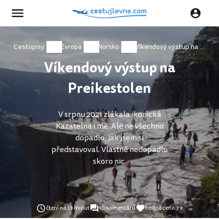
Cestopisy
Evropa
Norsko
Víkendový výstup na Preikestolen
Víkendový výstup na
Preikestolen
V srpnu 2021 zlákala ikonická
Kazatelna i mě. Ale ne všechno
dopadlo, jak jsem si
představoval. Vlastně nedopadlo
skoro nic.
čtení na 13 minut
10 komentářů
hodnoceno 7 x