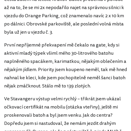
až na to, že se mi 2x nepodařilo najet na správnou silnici k
vjezdu do Orange Parking, což znamenalo navíc 2 x 10 km
po dálnici. Obrovské parkoviště, ale poslední volná místa
byla už jen u vjezdu č. 3.
První nepříjemné překvapení mě čekalo na gate, kdy si
aktivní mladý týpek všiml mého 30-litrového batohu
naplněného spacákem, karimatkou, nějakým oblečením a
nějakým jídlem. Priority jsem koupeno neměl, tak mě hned
nahnal ke kleci, kde jsem pochopitelně neměl šanci batoh
nějak zmáčknout. Stálo mě to 139 zlotých.
Ve Stavangeru výstup velmi rychlý – třikrát jsem ukázal
očkovací certifikát na mobilu (otázka vteřiny), ještě mi
proskenovali batoh a byl jsem venku. Jak do centra?
Dopředu jsem si nastudoval, že nemám jezdit drahým