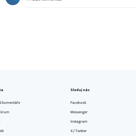
ta
Sleduj nás
ší komentáře
Facebook
 fórum
Messenger
y
Instagram
elé
X / Twitter