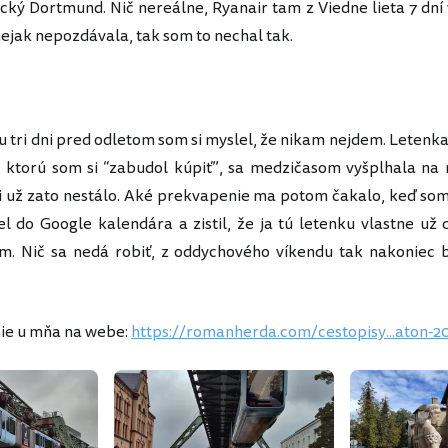
cký Dortmund. Nič nereálne, Ryanair tam z Viedne lieta 7 dní v
nejak nepozdávala, tak som to nechal tak.
du tri dni pred odletom som si myslel, že nikam nejdem. Letenka
 ktorú som si “zabudol kúpiť”, sa medzičasom vyšplhala na 
i už zato nestálo. Aké prekvapenie ma potom čakalo, keď som
l do Google kalendára a zistil, že ja tú letenku vlastne už
. Nič sa nedá robiť, z oddychového víkendu tak nakoniec 
ie u mňa na webe:
https://romanherda.com/cestopisy...aton-2