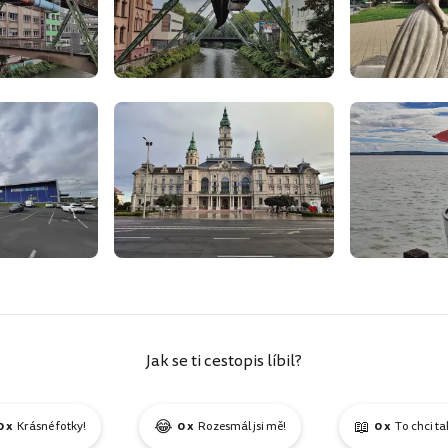
Jak se ti cestopis líbil?
😂
📖
0 x
Krásné fotky!
0 x
Rozesmál jsi mě!
0 x
To chci ta