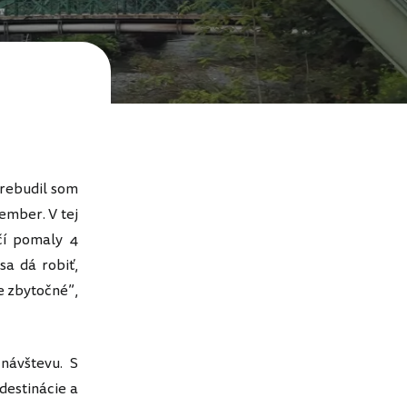
 prebudil som
ember. V tej
čí pomaly 4
sa dá robiť,
ne zbytočné”,
návštevu. S
destinácie a