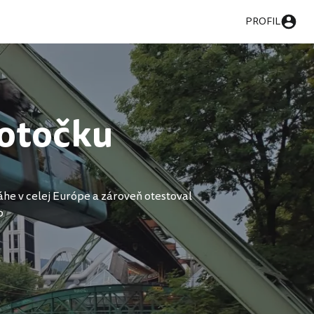
PROFIL
 otočku
áhe v celej Európe a zároveň otestoval
p