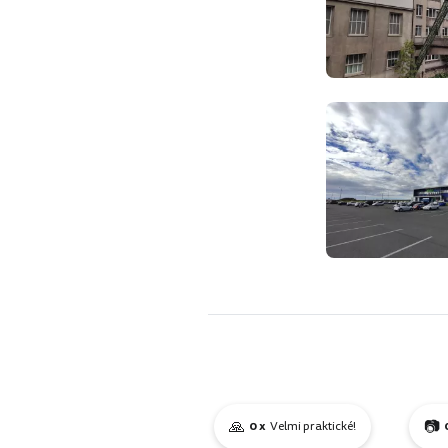
🙏
📷
0 x
Velmi praktické!