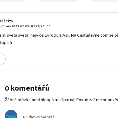
al cizy
alizován
2023-02-03T11:27:17+01:00
emí světa světa, nejvíce Evropu a Asii. Na Cestujlevne.com se př
topisů.
0 komentářů
Žádná otázka není hloupá ani špatná. Pokud známe odpověď, 