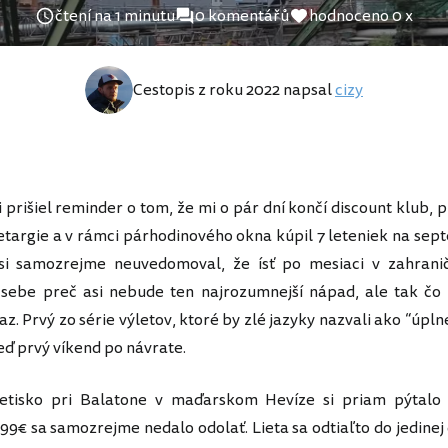
čtení na 1 minutu
0 komentářů
hodnoceno 0 x
Cestopis z roku 2022 napsal
cizy
i prišiel reminder o tom, že mi o pár dní končí discount klub,
 letargie a v rámci párhodinového okna kúpil 7 leteniek na sept
 si samozrejme neuvedomoval, že ísť po mesiaci v zahrani
sebe preč asi nebude ten najrozumnejší nápad, ale tak čo 
az. Prvý zo série výletov, ktoré by zlé jazyky nazvali ako “úpl
ď prvý víkend po návrate.
etisko pri Balatone v maďarskom Hevíze si priam pýtalo 
99€ sa samozrejme nedalo odolať. Lieta sa odtiaľto do jedinej 