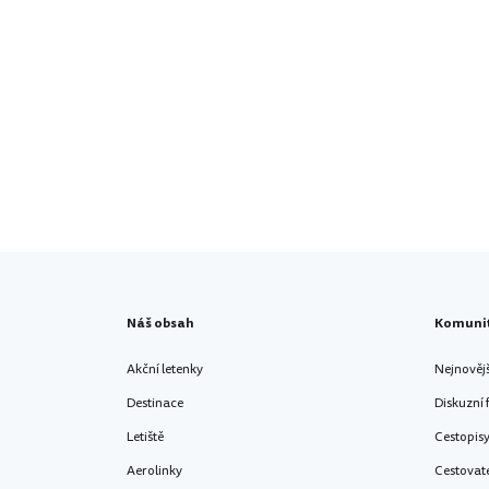
Náš obsah
Komuni
Akční letenky
Nejnověj
Destinace
Diskuzní
Letiště
Cestopis
Aerolinky
Cestovat