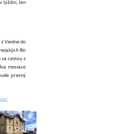
 týždni, len
 z Viedne do
nejakých 80
 sa cestou z
 dva mesiace
bude presný
022/