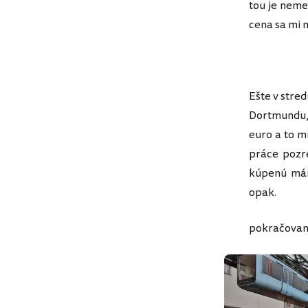
tou je neme
cena sa mi 
Ešte v stre
Dortmundu,
euro a to m
práce pozre
kúpenú mám
opak.
pokračovan