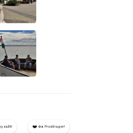
❤️
ky zažít!
0 x
Prostě super!