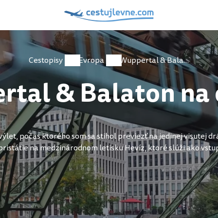
Cestopisy
Evropa
Wuppertal & Balaton na otočku
tal & Balaton na
t, počas ktorého som sa stihol previezť na jedinej visutej dr
pristátie na medzinárodnom letisku Hevíz, ktoré slúži ako vstu