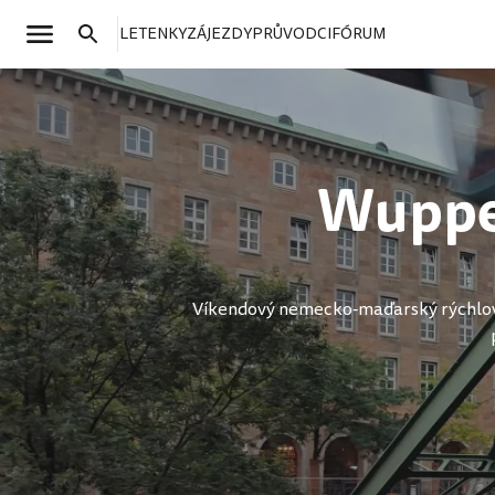
LETENKY
ZÁJEZDY
PRŮVODCI
FÓRUM
Wupper
Víkendový nemecko-maďarský rýchlovýle