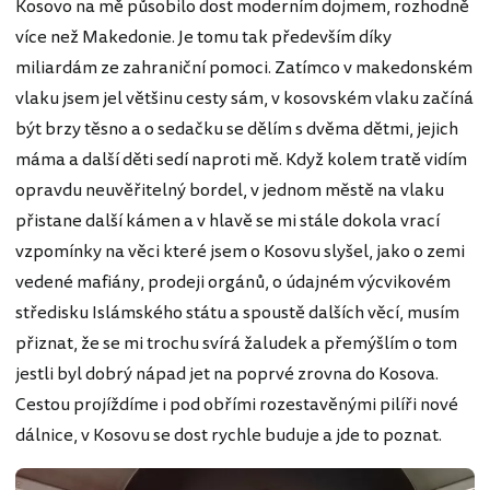
Kosovo na mě působilo dost moderním dojmem, rozhodně
více než Makedonie. Je tomu tak především díky
miliardám ze zahraniční pomoci. Zatímco v makedonském
vlaku jsem jel většinu cesty sám, v kosovském vlaku začíná
být brzy těsno a o sedačku se dělím s dvěma dětmi, jejich
máma a další děti sedí naproti mě. Když kolem tratě vidím
opravdu neuvěřitelný bordel, v jednom městě na vlaku
přistane další kámen a v hlavě se mi stále dokola vrací
vzpomínky na věci které jsem o Kosovu slyšel, jako o zemi
vedené mafiány, prodeji orgánů, o údajném výcvikovém
středisku Islámského státu a spoustě dalších věcí, musím
přiznat, že se mi trochu svírá žaludek a přemýšlím o tom
jestli byl dobrý nápad jet na poprvé zrovna do Kosova.
Cestou projíždíme i pod obřími rozestavěnými pilíři nové
dálnice, v Kosovu se dost rychle buduje a jde to poznat.