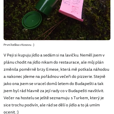
První keška v Kosovu. :)
V Peji si kupuju jídlo a sedám si na lavičku. Neměl jsem v
plánu chodit na jídlo nikam do restaurace, ale můj plán
změnila poměrně brzy Emese, která mě potkala náhodou
a nakonec jdeme na pořádnou večeři do pizzerie. Stejně
jako ona jsem se vracel domů letem do Budapešti a tak
jsem byl rád hlavně za její rady co v Budapešti navštívit.
Večer na hostelu se ještě seznamuju s Turkem, který je
sice trochu podivín, ale rád se dělí o jídlo a to já umím
ocenit. :)