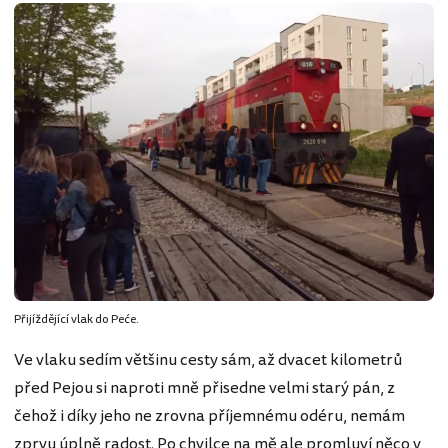
Přijíždějící vlak do Peće.
Ve vlaku sedím většinu cesty sám, až dvacet kilometrů
před Pejou si naproti mně přisedne velmi starý pán, z
čehož i díky jeho ne zrovna příjemnému odéru, nemám
zprvu úplně radost. Po chvilce na mě ale promluví něco v