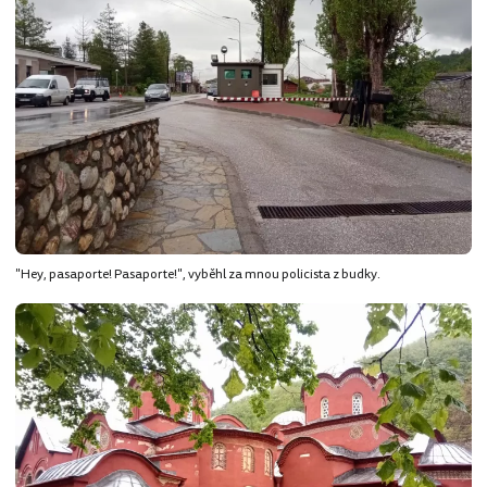
"Hey, pasaporte! Pasaporte!", vyběhl za mnou policista z budky.