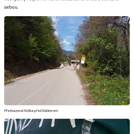
sebou.
Předsazená hlídka před klášterem.