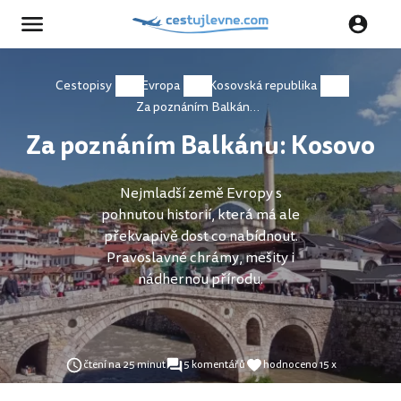
Cestopisy
Evropa
Kosovská republika
Za poznáním Balkánu: Kosovo
Za poznáním Balkánu: Kosovo
Nejmladší země Evropy s
pohnutou historií, která má ale
překvapivě dost co nabídnout.
Pravoslavné chrámy, mešity i
nádhernou přírodu.
čtení na 25 minut
5 komentářů
hodnoceno 15 x