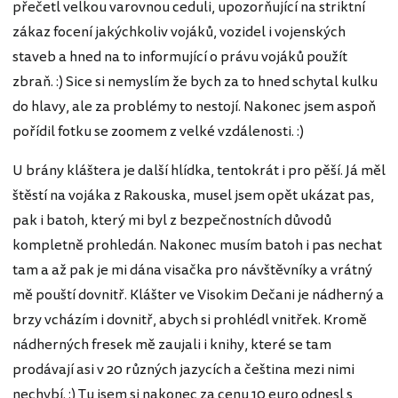
přečetl velkou varovnou ceduli, upozorňující na striktní
zákaz focení jakýchkoliv vojáků, vozidel i vojenských
staveb a hned na to informující o právu vojáků použít
zbraň. :) Sice si nemyslím že bych za to hned schytal kulku
do hlavy, ale za problémy to nestojí. Nakonec jsem aspoň
pořídil fotku se zoomem z velké vzdálenosti. :)
U brány kláštera je další hlídka, tentokrát i pro pěší. Já měl
štěstí na vojáka z Rakouska, musel jsem opět ukázat pas,
pak i batoh, který mi byl z bezpečnostních důvodů
kompletně prohledán. Nakonec musím batoh i pas nechat
tam a až pak je mi dána visačka pro návštěvníky a vrátný
mě pouští dovnitř. Klášter ve Visokim Dečani je nádherný a
brzy vcházím i dovnitř, abych si prohlédl vnitřek. Kromě
nádherných fresek mě zaujali i knihy, které se tam
prodávají asi v 20 různých jazycích a čeština mezi nimi
nechybí. :) Tu jsem si nakonec za cenu 10 euro odnesl s