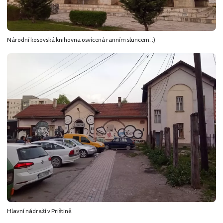
Národní kosovská knihovna osvícená ranním sluncem. :)
Hlavní nádraží v Prištině.