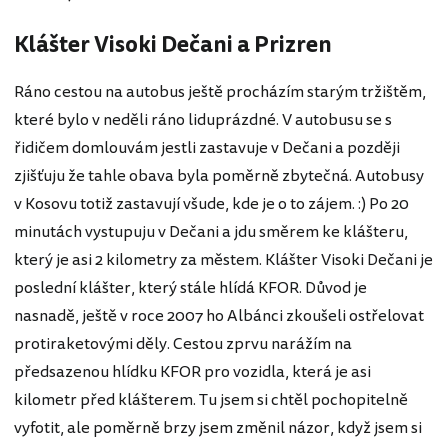
Klášter Visoki Dečani a Prizren
Ráno cestou na autobus ještě procházím starým tržištěm,
které bylo v neděli ráno liduprázdné. V autobusu se s
řidičem domlouvám jestli zastavuje v Dečani a později
zjišťuju že tahle obava byla poměrně zbytečná. Autobusy
v Kosovu totiž zastavují všude, kde je o to zájem. :) Po 20
minutách vystupuju v Dečani a jdu směrem ke klášteru,
který je asi 2 kilometry za městem. Klášter Visoki Dečani je
poslední klášter, který stále hlídá KFOR. Důvod je
nasnadě, ještě v roce 2007 ho Albánci zkoušeli ostřelovat
protiraketovými děly. Cestou zprvu narážím na
předsazenou hlídku KFOR pro vozidla, která je asi
kilometr před klášterem. Tu jsem si chtěl pochopitelně
vyfotit, ale poměrně brzy jsem změnil názor, když jsem si