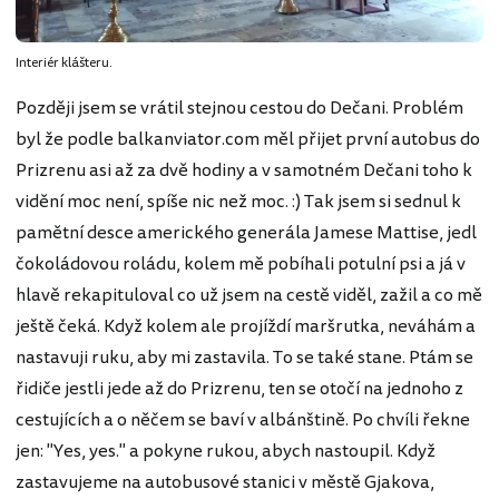
Interiér klášteru.
Později jsem se vrátil stejnou cestou do Dečani. Problém
byl že podle balkanviator.com měl přijet první autobus do
Prizrenu asi až za dvě hodiny a v samotném Dečani toho k
vidění moc není, spíše nic než moc. :) Tak jsem si sednul k
pamětní desce amerického generála Jamese Mattise, jedl
čokoládovou roládu, kolem mě pobíhali potulní psi a já v
hlavě rekapituloval co už jsem na cestě viděl, zažil a co mě
ještě čeká. Když kolem ale projíždí maršrutka, neváhám a
nastavuji ruku, aby mi zastavila. To se také stane. Ptám se
řidiče jestli jede až do Prizrenu, ten se otočí na jednoho z
cestujících a o něčem se baví v albánštině. Po chvíli řekne
jen: "Yes, yes." a pokyne rukou, abych nastoupil. Když
zastavujeme na autobusové stanici v městě Gjakova,