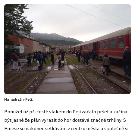
Na nádraží v Peći.
Bohužel už při cestě vlakem do Peji začalo pršet a začíná
být jasné že plán vyrazit do hor dostává značné trhliny. S
Emese se nakonec setkávám v centru města a společně si