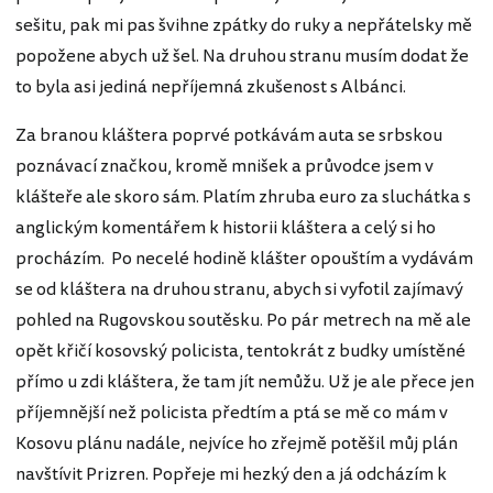
sešitu, pak mi pas švihne zpátky do ruky a nepřátelsky mě
popožene abych už šel. Na druhou stranu musím dodat že
to byla asi jediná nepříjemná zkušenost s Albánci.
Za branou kláštera poprvé potkávám auta se srbskou
poznávací značkou, kromě mnišek a průvodce jsem v
klášteře ale skoro sám. Platím zhruba euro za sluchátka s
anglickým komentářem k historii kláštera a celý si ho
procházím. Po necelé hodině klášter opouštím a vydávám
se od kláštera na druhou stranu, abych si vyfotil zajímavý
pohled na Rugovskou soutěsku. Po pár metrech na mě ale
opět křičí kosovský policista, tentokrát z budky umístěné
přímo u zdi kláštera, že tam jít nemůžu. Už je ale přece jen
příjemnější než policista předtím a ptá se mě co mám v
Kosovu plánu nadále, nejvíce ho zřejmě potěšil můj plán
navštívit Prizren. Popřeje mi hezký den a já odcházím k