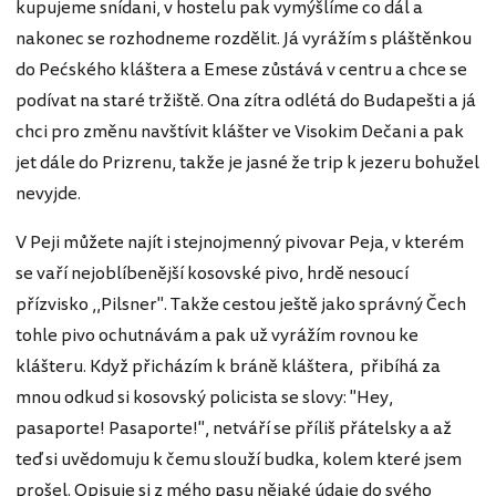
kupujeme snídani, v hostelu pak vymýšlíme co dál a
nakonec se rozhodneme rozdělit. Já vyrážím s pláštěnkou
do Pećského kláštera a Emese zůstává v centru a chce se
podívat na staré tržiště. Ona zítra odlétá do Budapešti a já
chci pro změnu navštívit klášter ve Visokim Dečani a pak
jet dále do Prizrenu, takže je jasné že trip k jezeru bohužel
nevyjde.
V Peji můžete najít i stejnojmenný pivovar Peja, v kterém
se vaří nejoblíbenější kosovské pivo, hrdě nesoucí
přízvisko ,,Pilsner". Takže cestou ještě jako správný Čech
tohle pivo ochutnávám a pak už vyrážím rovnou ke
klášteru. Když přicházím k bráně kláštera, přibíhá za
mnou odkud si kosovský policista se slovy: "Hey,
pasaporte! Pasaporte!", netváří se příliš přátelsky a až
teď si uvědomuju k čemu slouží budka, kolem které jsem
prošel. Opisuje si z mého pasu nějaké údaje do svého