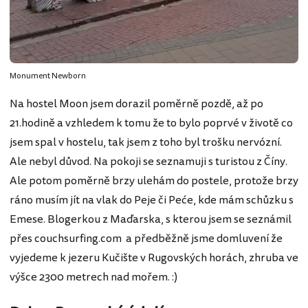
Monument Newborn
Na hostel Moon jsem dorazil poměrně pozdě, až po
21.hodině a vzhledem k tomu že to bylo poprvé v životě co
jsem spal v hostelu, tak jsem z toho byl trošku nervózní.
Ale nebyl důvod. Na pokoji se seznamuji s turistou z Číny.
Ale potom poměrně brzy ulehám do postele, protože brzy
ráno musím jít na vlak do Peje či Peće, kde mám schůzku s
Emese. Blogerkou z Maďarska, s kterou jsem se seznámil
přes couchsurfing.com a předběžně jsme domluvení že
vyjedeme k jezeru Kučište v Rugovských horách, zhruba ve
výšce 2300 metrech nad mořem. :)