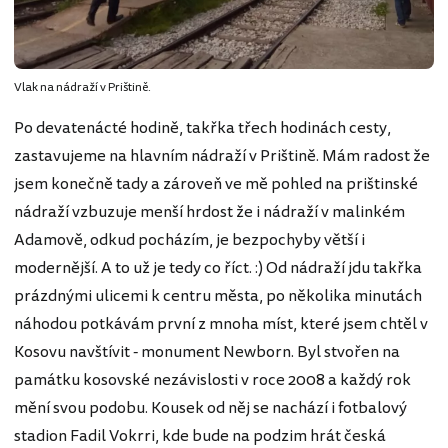
Vlak na nádraží v Prištině.
Po devatenácté hodině, takřka třech hodinách cesty,
zastavujeme na hlavním nádraží v Prištině. Mám radost že
jsem konečně tady a zároveň ve mě pohled na prištinské
nádraží vzbuzuje menší hrdost že i nádraží v malinkém
Adamově, odkud pocházím, je bezpochyby větší i
modernější. A to už je tedy co říct. :) Od nádraží jdu takřka
prázdnými ulicemi k centru města, po několika minutách
náhodou potkávám první z mnoha míst, které jsem chtěl v
Kosovu navštívit - monument Newborn. Byl stvořen na
památku kosovské nezávislosti v roce 2008 a každý rok
mění svou podobu. Kousek od něj se nachází i fotbalový
stadion Fadil Vokrri, kde bude na podzim hrát česká