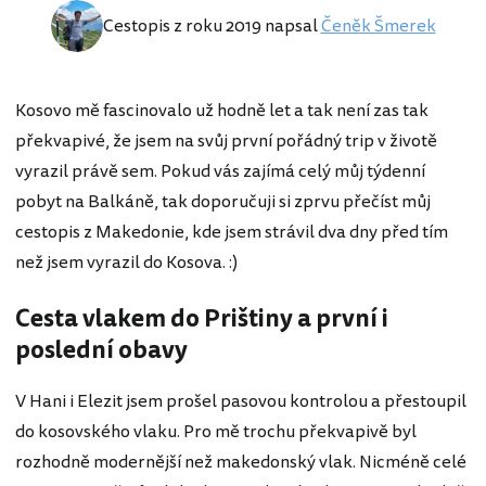
Cestopis z roku 2019 napsal
Čeněk Šmerek
Kosovo mě fascinovalo už hodně let a tak není zas tak
překvapivé, že jsem na svůj první pořádný trip v životě
vyrazil právě sem. Pokud vás zajímá celý můj týdenní
pobyt na Balkáně, tak doporučuji si zprvu přečíst můj
cestopis z Makedonie, kde jsem strávil dva dny před tím
než jsem vyrazil do Kosova. :)
Cesta vlakem do Prištiny a první i
poslední obavy
V Hani i Elezit jsem prošel pasovou kontrolou a přestoupil
do kosovského vlaku. Pro mě trochu překvapivě byl
rozhodně modernější než makedonský vlak. Nicméně celé