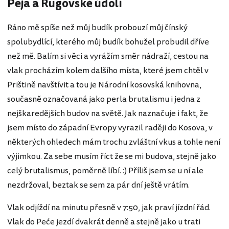
Peja a Rugovské údolí
Ráno mě spíše než můj budík probouzí můj čínský
spolubydlící, kterého můj budík bohužel probudil dříve
než mě. Balím si věci a vyrážím směr nádraží, cestou na
vlak procházím kolem dalšího místa, které jsem chtěl v
Prištině navštívit a tou je Národní kosovská knihovna,
současně označovaná jako perla brutalismu i jedna z
nejškaredějších budov na světě. Jak naznačuje i fakt, že
jsem místo do západní Evropy vyrazil raději do Kosova, v
některých ohledech mám trochu zvláštní vkus a tohle není
výjimkou. Za sebe musím říct že se mi budova, stejně jako
celý brutalismus, poměrně líbí. :) Příliš jsem se u ní ale
nezdržoval, beztak se sem za pár dní ještě vrátím.
Vlak odjíždí na minutu přesně v 7:50, jak praví jízdní řád.
Vlak do Peće jezdí dvakrát denně a stejně jako u trati