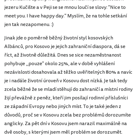
jezeru Kučište a v Peji se se mnou loučí se slovy: "Nice to
meet you. I have happy day." Myslím, že na tohle setkání
jen tak nezapomenu. :)
Jinak jde o poměrně běžný životní styl kosovských
Albánců, pro Kosovo je jejich zahraniční diaspora, dá se
říct, až životně důležitá. Dnes se sice nezaměstnanost
pohybuje ,,pouze" okolo 25%, ale v době vyhlášení
nezávislosti dosahovala až těžko uvěřitelných 80% a navíc
je i nadále životní úroveň v Kosovu dost nízká. Je tak tedy
zcela běžné že se mladí stěhují do zahraničí a místní rodiny
žijí převážně z peněz, kteří jim posílají rodinní příslušníci
ze západní Evropy nebo jiných míst. To je také jeden z
důvodů, proč se v Kosovu zcela bez problémů dorozumíte
anglicky. Za pět dní v Kosovu jsem narazil maximálně na
dvě osoby, s kterými jsem měl problém se dorozumět.