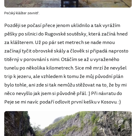
Pećský klášter zevnitř.
Později se počasí přece jenom uklidnilo a tak vyrážím
pěšky po silnici do Rugovské soutěsky, která začíná hned
za klášterem. Už po pár set metrech se nade mnou
začínají tyčit obrovské skály a člověk si připadá naprosto
titěrný v porovnání s nimi. Otáčím se až u vyraženého
tunelu po několika kilometrech. Sice mě mrzí že nevyšel
trip k jezeru, ale vzhledem k tomu že můj původní plán
bylo tohle, ani zde si tak nemůžu stěžovat na to, že by mi
něco nevyšlo jak jsem si původně přál. :) Při návratu do
Peje se mi navíc podaří odlovit první kešku v Kosovu. :)