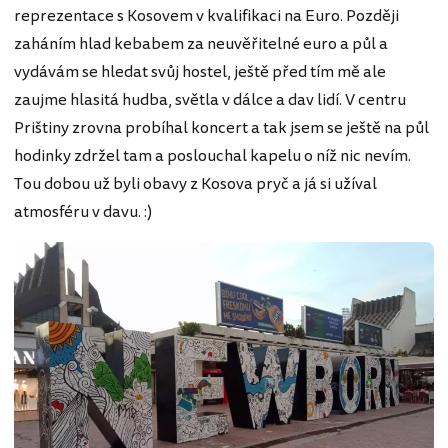
reprezentace s Kosovem v kvalifikaci na Euro. Později
zaháním hlad kebabem za neuvěřitelné euro a půl a
vydávám se hledat svůj hostel, ještě před tím mě ale
zaujme hlasitá hudba, světla v dálce a dav lidí. V centru
Prištiny zrovna probíhal koncert a tak jsem se ještě na půl
hodinky zdržel tam a poslouchal kapelu o níž nic nevím.
Tou dobou už byli obavy z Kosova pryč a já si užíval
atmosféru v davu. :)