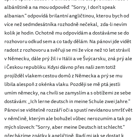
albánštině a na mou odpověď: "Sorry, I don't speak
albanian." odpovídá brilantní angličtinou, kterou bych od
více než sedmdesátníka rozhodně nečekal, zda-li nevím
kolik je hodin. Ochotně mu odpovídám a dostáváme se do
rozhovoru odkud sem a co tady dělám. Na pánovi jde vidět
radost z rozhovoru a svěřuji se mi že více než 10 let strávil
v Německu, dále prý žil i v Itálii a ve Švýcarsku, zná prý ale
i Českou republiku. Kdysi dávno přes naši zem totiž
projížděl vlakem cestou domů z Německa a prý se mu
líbila alespoň z okénka vlaku. Později se mě ptá jestli
umím německy, na chvíli se zamyslím a s obtížemi ze sebe
dostávám: ,,Ich lerne deutsch in meine Schule zwei Jahre."
Pánovi se viditelně rozzáří oči a spustí nevídanou smršť vět
v němčině, kterým ale bohužel vůbec nerozumím a tak po
mých slovech: "Sorry, aber meine Deutsch ist schlecht."
přecházíme zpátky k angličtině. Radí mi jak se dostat k