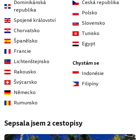
Dominikánská
Česká republika
republika
Polsko
Spojené království
Slovensko
Chorvatsko
Tunisko
Španělsko
Egypt
Francie
Lichtenštejnsko
Chystám se
Rakousko
Indonésie
Švýcarsko
Filipíny
Německo
Rumunsko
Sepsala jsem 2 cestopisy