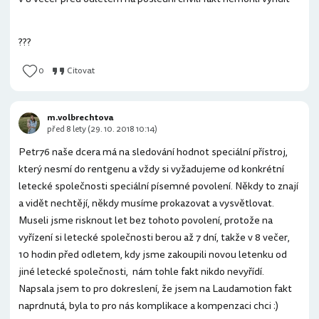
???
0
Citovat
m.volbrechtova
před 8 lety (29. 10. 2018 10:14)
Petr76 naše dcera má na sledování hodnot speciální přístroj,
který nesmí do rentgenu a vždy si vyžadujeme od konkrétní
letecké společnosti speciální písemné povolení. Někdy to znají
a vidět nechtějí, někdy musíme prokazovat a vysvětlovat.
Museli jsme risknout let bez tohoto povolení, protože na
vyřízení si letecké společnosti berou až 7 dní, takže v 8 večer,
10 hodin před odletem, kdy jsme zakoupili novou letenku od
jiné letecké společnosti, nám tohle fakt nikdo nevyřídí.
Napsala jsem to pro dokreslení, že jsem na Laudamotion fakt
naprdnutá, byla to pro nás komplikace a kompenzaci chci :)