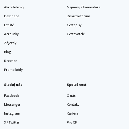
Akční letenky
Nejnovější komentáře
Destinace
Diskuzní fórum
Letiště
Cestopisy
Aerolinky
Cestovatelé
Zájezdy
Blog
Recenze
Promo kódy
Sleduj nás
Společnost
Facebook
O nás
Messenger
Kontakt
Instagram
Kariéra
X / Twitter
Pro CK