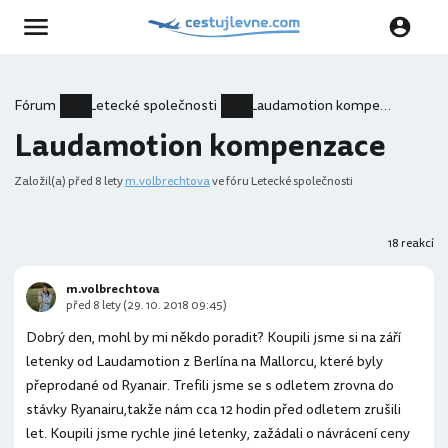
Fórum
Letecké společnosti
Laudamotion kompenzace
Laudamotion kompenzace
Založil(a)
před 8 lety
m.volbrechtova
ve fóru Letecké společnosti
18 reakcí
m.volbrechtova
před 8 lety (29. 10. 2018 09:45)
Dobrý den, mohl by mi někdo poradit? Koupili jsme si na září
letenky od Laudamotion z Berlína na Mallorcu, které byly
přeprodané od Ryanair. Trefili jsme se s odletem zrovna do
stávky Ryanairu,takže nám cca 12 hodin před odletem zrušili
let. Koupili jsme rychle jiné letenky, zažádali o návrácení ceny