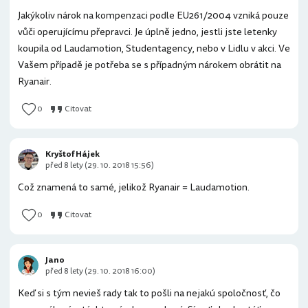
Jakýkoliv nárok na kompenzaci podle EU261/2004 vzniká pouze
vůči operujícímu přepravci. Je úplně jedno, jestli jste letenky
koupila od Laudamotion, Studentagency, nebo v Lidlu v akci. Ve
Vašem případě je potřeba se s případným nárokem obrátit na
Ryanair.
0
Citovat
Kryštof Hájek
před 8 lety (29. 10. 2018 15:56)
Což znamená to samé, jelikož Ryanair = Laudamotion.
0
Citovat
Jano
před 8 lety (29. 10. 2018 16:00)
Keď si s tým nevieš rady tak to pošli na nejakú spoločnosť, čo