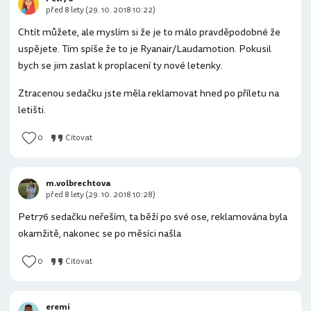
před 8 lety (29. 10. 2018 10:22)
Chtít můžete, ale myslím si že je to málo pravděpodobné že
uspějete. Tím spíše že to je Ryanair/Laudamotion. Pokusil
bych se jim zaslat k proplacení ty nové letenky.
Ztracenou sedačku jste měla reklamovat hned po příletu na
letišti.
0
Citovat
m.volbrechtova
před 8 lety (29. 10. 2018 10:28)
Petr76 sedačku neřeším, ta běží po své ose, reklamována byla
okamžitě, nakonec se po měsíci našla
0
Citovat
eremi