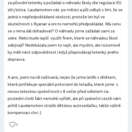
za původní letenky a požádali o náhradu školy dle regulace EU
261/2004. Laudamotion nás po měsíci a půl odbyli s tím, že se
jedná o nepředpokládané okolosti, protože let byl ve
skutečnosti s Ryanair a oni to nemohli předpokládat. Má cenu
se s nima dál dohadovat? O náhradu jsme zažádali sami za
sebe. Nebo bude lepší využít firem, které se náhradou škod
zabývají? Nedokázala jsem to najít, ale myslím, ale rozumově
by měli nést odpovědnost i když přeprodávají letenky jiného
dopravce.
A ano, jsem na ně naštvaná, nejen že jsme letěli s dítětem,
které potřebuje speciální potvrzení do letadla, které jsme s
novou leteckou společností v 8 večer před odletem na
poslední chvíli fakt nemohli vyřídit, ale při zpáteční cestě nám
ještě Laudamotion ztratili dětskou autosedačku, takže vážně
kompenzaci chci :)
0