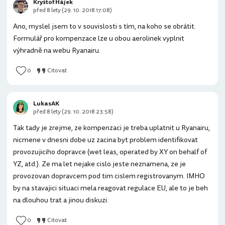
Kryštof Hájek
před 8 lety (29. 10. 2018 17:08)
Ano, myslel jsem to v souvislosti s tím, na koho se obrátit.
Formulář pro kompenzace lze u obou aerolinek vyplnit
výhradně na webu Ryanairu.
0
Citovat
LukasAK
před 8 lety (29. 10. 2018 23:58)
Tak tady je zrejme, ze kompenzaci je treba uplatnit u Ryanairu,
nicmene v dnesni dobe uz zacina byt problem identifikovat
provozujiciho dopravce (wet leas, operated by XY on behalf of
YZ, atd.). Ze ma let nejake cislo jeste neznamena, ze je
provozovan dopravcem pod tim cislem registrovanym. IMHO
by na stavajici situaci mela reagovat regulace EU, ale to je beh
na dlouhou trat a jinou diskuzi.
0
Citovat