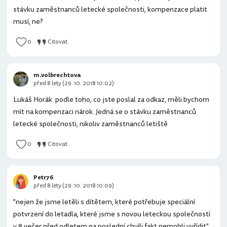
stávku zaměstnanců letecké společnosti, kompenzace platit
musí, ne?
0
Citovat
m.volbrechtova
před 8 lety (29. 10. 2018 10:02)
Lukáš Horák podle toho, co jste poslal za odkaz, měli bychom
mít na kompenzaci nárok. Jedná se o stávku zaměstnanců
letecké společnosti, nikoliv zaměstnanců letiště
0
Citovat
Petr76
před 8 lety (29. 10. 2018 10:09)
"nejen že jsme letěli s dítětem, které potřebuje speciální
potvrzení do letadla, které jsme s novou leteckou společností
v 8 večer před odletem na poslední chvíli fakt nemohli vyřídit"