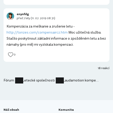
enynfdg
před 7 lety (11. 07. 2019 08:31)
Kompenzácia za meškanie a zrušenie letu -
http://tonzes.com/compensaircz.htm
Moc užitečná služba.
Stačilo poskytnout základní informace o zpožděném letu a bez
námahy (pro mě) mi vyzískala kompenzaci.
0
18 reakcí
Fórum
Letecké společnosti
Laudamotion kompenzace
Náš obsah
Komunita