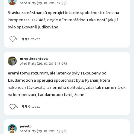
před 8 lety (29. 10. 2018 12:53)
Stávka zaměstnanců operující letecké společnosti nárok na
kompenzaci zakládá, nejde o "mimořádnou okolnost" jak již
bylo opakovaně judikováno.
0
Citovat
m.volbrechtova
před 8 lety (29. 10. 2018 15:03)
eremi tomu rozumím, ale letenky byly zakoupeny od
Laudamotion a operující společnost byla Ryanair, která
nakonec stávkovala, a nemohu dohledat, zda i tak máme nárok
na kompenzaci, Laudamotion tvrdí, že ne
0
Citovat
pavelp
před 8 lety (29. 10. 2018 15:54)