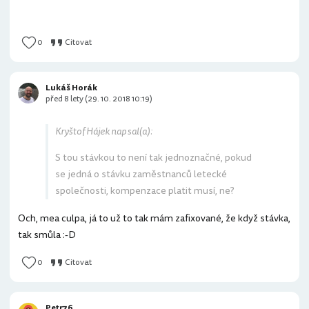
0
Citovat
Lukáš Horák
před 8 lety (29. 10. 2018 10:19)
Kryštof Hájek napsal(a):
S tou stávkou to není tak jednoznačné, pokud
se jedná o stávku zaměstnanců letecké
společnosti, kompenzace platit musí, ne?
Och, mea culpa, já to už to tak mám zafixované, že když stávka,
tak smůla :-D
0
Citovat
Petr76