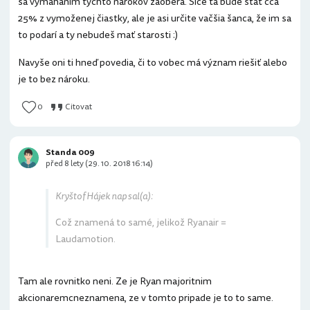
sa vymáhaním týchto nárokov zaoberá. Síce ťa bude stáť cca
25% z vymoženej čiastky, ale je asi určite vačšia šanca, že im sa
to podarí a ty nebudeš mať starosti :)
Navyše oni ti hneď povedia, či to vobec má význam riešiť alebo
je to bez nároku.
0
Citovat
Standa 009
před 8 lety (29. 10. 2018 16:14)
Kryštof Hájek napsal(a):
Což znamená to samé, jelikož Ryanair =
Laudamotion.
Tam ale rovnitko neni. Ze je Ryan majoritnim
akcionaremcneznamena, ze v tomto pripade je to to same.