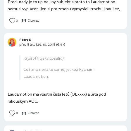
Pred urady je to uplne jiny subjekt a proto to Laudamotion
nemusi vyplacet.. Jen si pro zmenu vymysleli trochu jinou lez,..
0
Citovat
Petr76
před 8 lety (29. 10. 2018 16:57)
Kryštof Hájek napsal(a):
Což znamená to samé, jelikož Ryanair =
Laudamotion.
Laudamotion má vlastní čísla letů (OExxxx) a létá pod
rakouským AOC.
0
Citovat