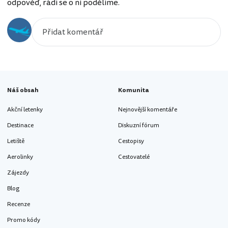
odpověď, rádi se o ni podělíme.
Náš obsah
Komunita
Akční letenky
Nejnovější komentáře
Destinace
Diskuzní fórum
Letiště
Cestopisy
Aerolinky
Cestovatelé
Zájezdy
Blog
Recenze
Promo kódy