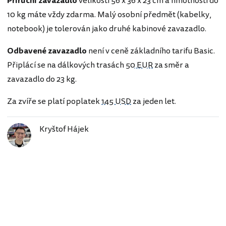
Příruční zavazadlo
velikosti 56 x 36 x 23 cm a hmotnosti do
10 kg máte vždy zdarma. Malý osobní předmět (kabelky,
notebook) je tolerován jako druhé kabinové zavazadlo.
Odbavené zavazadlo
není v ceně základního tarifu Basic.
Připlácí se na dálkových trasách
50 EUR
za směr a
zavazadlo do 23 kg.
Za zvíře se platí poplatek
145 USD
za jeden let.
Kryštof Hájek