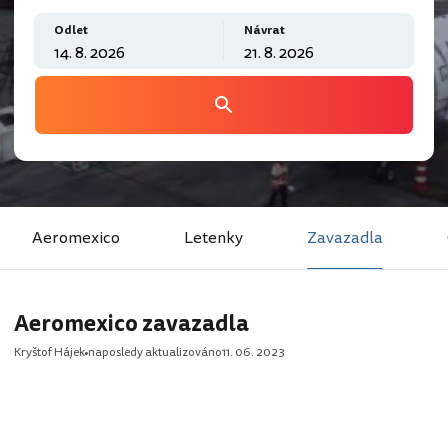
Odlet
Návrat
Aeromexico
Letenky
Zavazadla
Aeromexico zavazadla
Kryštof Hájek
naposledy aktualizováno
11. 06. 2023