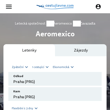
Letecká společnost
Aeromexico
Zavazadla
Aeromexico
Letenky
Zájezdy
Zpáteční
1 cestující
Ekonomická
Odkud
Kam
Flexibilní ± 3 dny