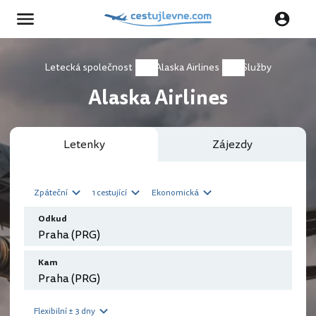
Letecká společnost
Alaska Airlines
Služby
Alaska Airlines
Letenky
Zájezdy
Zpáteční
1 cestující
Ekonomická
Odkud
Kam
Flexibilní ± 3 dny