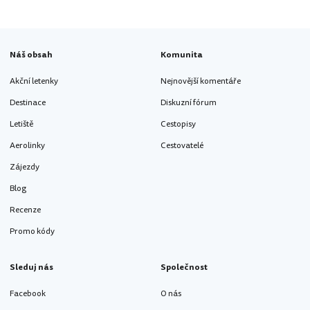
Náš obsah
Komunita
Akční letenky
Nejnovější komentáře
Destinace
Diskuzní fórum
Letiště
Cestopisy
Aerolinky
Cestovatelé
Zájezdy
Blog
Recenze
Promo kódy
Sleduj nás
Společnost
Facebook
O nás