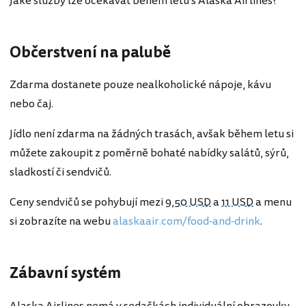
Jaké služby lze očekávat během letu s Alaska Airlines?
Občerstvení na palubě
Zdarma dostanete pouze nealkoholické nápoje, kávu
nebo čaj.
Jídlo není zdarma na žádných trasách, avšak během letu si
můžete zakoupit z poměrně bohaté nabídky salátů, sýrů,
sladkostí či sendvičů.
Ceny sendvičů se pohybují mezi
9,50 USD
a
11 USD
a menu
si zobrazíte na webu
alaskaair.com/food-and-drink
.
Zábavní systém
Alaska Airlines nemá v sedačkách individuální obrazovky,