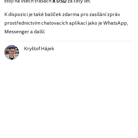
stojí na všech trasách
8 USD
za celý let.
K dispozici je také balíček zdarma pro zasílání zpráv
prostřednictvím chatovacích aplikací jako je WhatsApp,
Messenger a další.
Kryštof Hájek