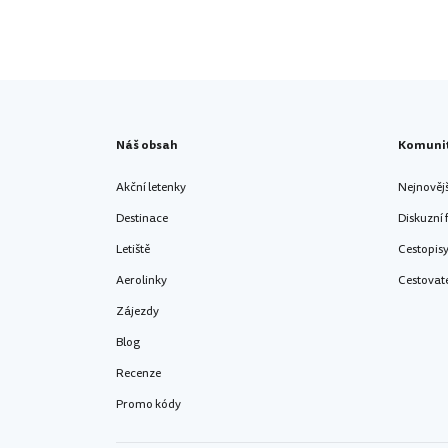
Náš obsah
Komuni
Akční letenky
Nejnověj
Destinace
Diskuzní
Letiště
Cestopis
Aerolinky
Cestovat
Zájezdy
Blog
Recenze
Promo kódy