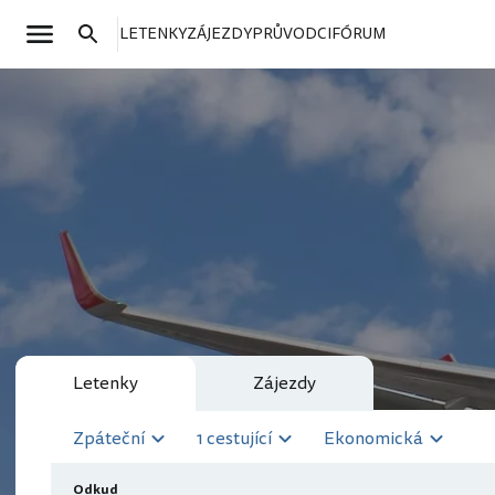
LETENKY
ZÁJEZDY
PRŮVODCI
FÓRUM
Letenky
Zájezdy
Zpáteční
1 cestující
Ekonomická
Odkud