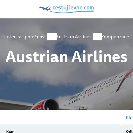
Letecká společnost
Austrian Airlines
Kompenzace
Austrian Airlines
Fle
Kam
Odl