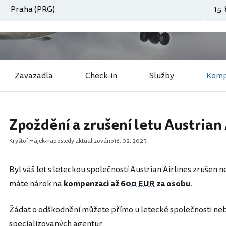
Zavazadla
Check-in
Služby
Komp
Zpoždění a zrušení letu Austrian 
Kryštof Hájek
naposledy aktualizováno
18. 02. 2025
Byl váš let s leteckou společností Austrian Airlines zrušen 
máte nárok na
kompenzaci až
600 EUR
za osobu
.
Žádat o odškodnění můžete přímo u letecké společnosti ne
specializovaných agentur.