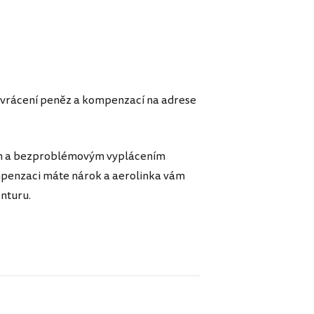
í vrácení peněz a kompenzací na adrese
ům a bezproblémovým vyplácením
mpenzaci máte nárok a aerolinka vám
nturu.