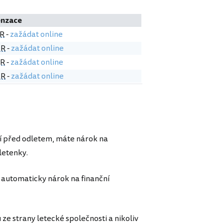
nzace
UR
-
zažádat online
UR
-
zažádat online
UR
-
zažádat online
UR
-
zažádat online
dní před odletem, máte nárok na
letenky.
c automaticky nárok na finanční
u ze strany letecké společnosti a nikoliv