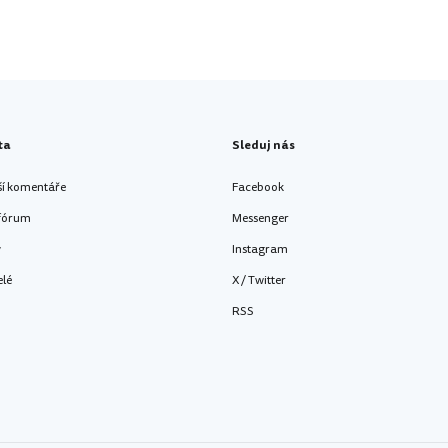
ta
Sleduj nás
ší komentáře
Facebook
 fórum
Messenger
y
Instagram
elé
X / Twitter
RSS