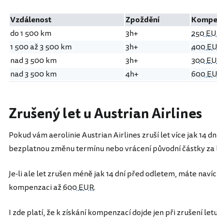
Vzdálenost
Zpoždění
Kompe
do 1 500 km
3h+
250 E
1 500 až 3 500 km
3h+
400 E
nad 3 500 km
3h+
300 E
nad 3 500 km
4h+
600 E
Zrušený let u Austrian Airlines
Pokud vám aerolinie Austrian Airlines zruší let více jak 14 
bezplatnou změnu termínu nebo vrácení původní částky za 
Je-li ale let zrušen méně jak 14 dní před odletem, máte naví
kompenzaci až
600 EUR
.
I zde platí, že k získání kompenzací dojde jen při zrušení let