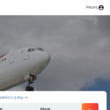
PROFIL
xibilní ± 3 dny
et
Návrat