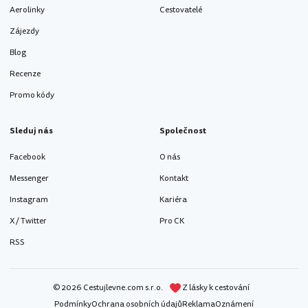
Aerolinky
Cestovatelé
Zájezdy
Blog
Recenze
Promo kódy
Sleduj nás
Společnost
Facebook
O nás
Messenger
Kontakt
Instagram
Kariéra
X / Twitter
Pro CK
RSS
© 2026 Cestujlevne.com s.r.o.
Z lásky k cestování
Podmínky
Ochrana osobních údajů
Reklama
Oznámení