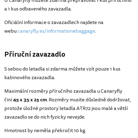
U Canaryfly můžete zdarma přepravovat 1 kus příručního
a 1 kus odbaveného zavazadla.
Oficiální informace o zavazadlech najdete na
webu
canaryfly.es/information#baggage
.
Příruční zavazadlo
S sebou do letadla si zdarma můžete vzít pouze 1 kus
kabinového zavazadla.
Maximální rozměry příručního zavazadla u Canaryfly
činí
45 x 35 x 25 cm
. Rozměry musíte důsledně dodržovat,
protože úložné prostory letadla ATR72 jsou malé a větší
zavazadlo se do nich fyzicky nevejde.
Hmotnost by neměla překročit 10 kg.