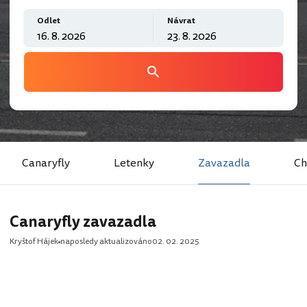
Odlet
Návrat
Canaryfly
Letenky
Zavazadla
Ch
Canaryfly zavazadla
Kryštof Hájek
naposledy aktualizováno
02. 02. 2025