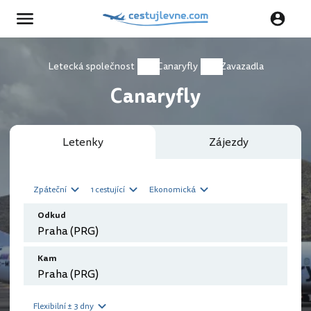
Letecká společnost
Canaryfly
Zavazadla
Canaryfly
Letenky
Zájezdy
Zpáteční
1 cestující
Ekonomická
Odkud
Kam
Flexibilní ± 3 dny