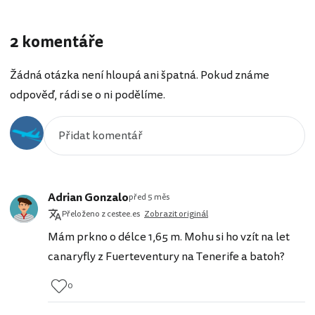
2 komentáře
Žádná otázka není hloupá ani špatná. Pokud známe
odpověď, rádi se o ni podělíme.
Adrian Gonzalo
před 5 měs
Přeloženo z cestee.es
Zobrazit originál
Mám prkno o délce 1,65 m. Mohu si ho vzít na let
canaryfly z Fuerteventury na Tenerife a batoh?
0