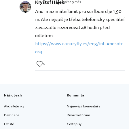
Kryštof Hájek
před 5 měs
Ano, maximální limit pro surfboard je 1,90
m. Ale nejspíš je třeba telefonicky speciální
zavazadlo rezervovat 48 hodin před
odletem:
https://www.canaryfly.es/eng/inf...#nosotr
os4
0
Náš obsah
Komunita
Akční letenky
Nejnovější komentáře
Destinace
Diskuzní fórum
Letiště
Cestopisy