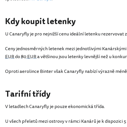
Kdy koupit letenky
U Canaryfly je pro nejnižší cenu ideální letenku rezervovat
Ceny jednosměrných letenek mezi jednotlivými Kanárskými 
EUR
do
80 EUR
a většinou jsou letenky levnější než u konk
Oproti aerolince Binter však Canaryfly nabízí výrazně méně
Tarifní třídy
V letadlech Canaryfly je pouze ekonomická třída.
U všech přeletů mezi ostrovy v rámci Kanárů je k dispozici 5 a