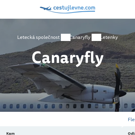
Letecká společnost
Canaryfly
Letenky
Canaryfly
Fle
Kam
Odl