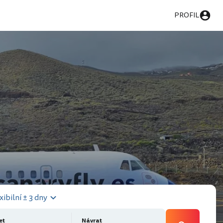
PROFIL
xibilní ± 3 dny
et
Návrat