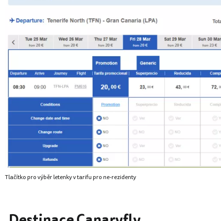
Tlačítko pro výběr letenky v tarifu pro ne-rezidenty
Destinace Canaryfly