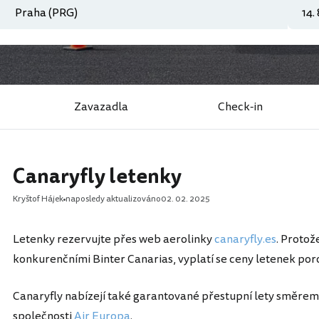
Zavazadla
Check-in
Canaryfly letenky
Kryštof Hájek
naposledy aktualizováno
02. 02. 2025
Letenky rezervujte přes web aerolinky
canaryfly.es
. Protože
konkurenčními Binter Canarias, vyplatí se ceny letenek po
Canaryfly nabízejí také garantované přestupní lety směrem
společnosti
Air Europa
.