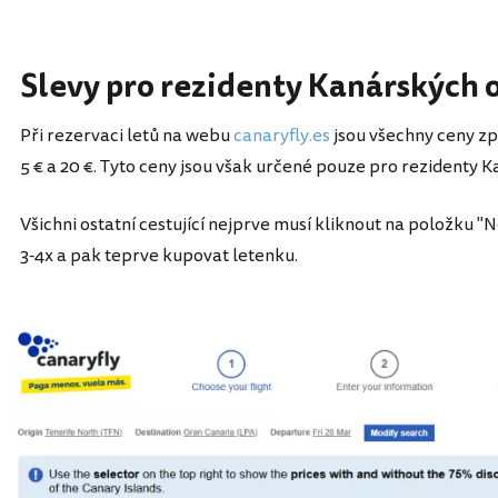
Slevy pro rezidenty Kanárských 
Při rezervaci letů na webu
canaryfly.es
jsou všechny ceny zp
5 € a 20 €. Tyto ceny jsou však určené pouze pro rezidenty 
Všichni ostatní cestující nejprve musí kliknout na položku "
3-4x a pak teprve kupovat letenku.