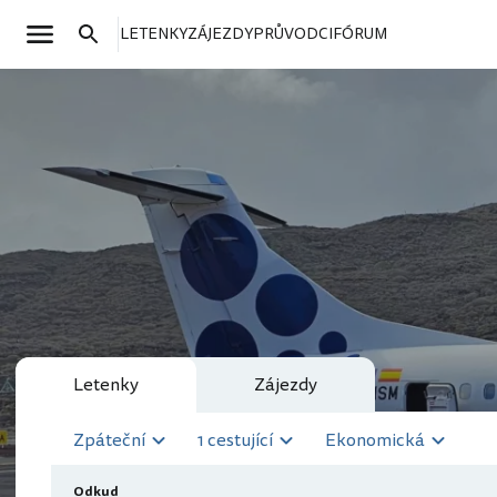
LETENKY
ZÁJEZDY
PRŮVODCI
FÓRUM
Letenky
Zájezdy
Zpáteční
1 cestující
Ekonomická
Odkud