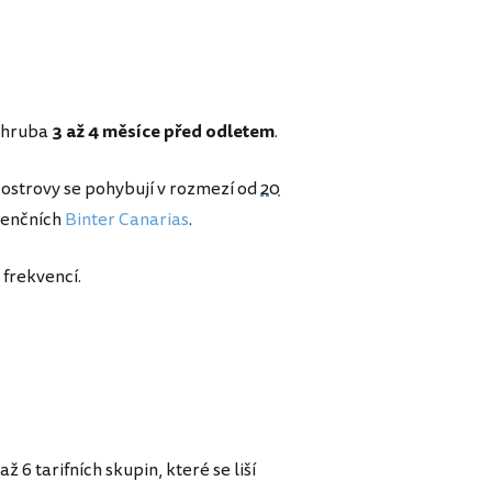
 zhruba
3 až 4 měsíce před odletem
.
ostrovy se pohybují v rozmezí od
20
urenčních
Binter Canarias
.
 frekvencí.
ž 6 tarifních skupin, které se liší