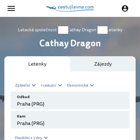
Letecká společnost
Cathay Dragon
Letenky
Cathay Dragon
Letenky
Zájezdy
Zpáteční
1 cestující
Ekonomická
Odkud
Kam
Flexibilní ± 3 dny