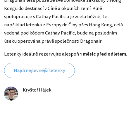
Dragonair létá pouze ze své domovské základny v Hong
Kongu do destinací v Číně a okolních zemí. Plně
spolupracuje s Cathay Pacific a je zcela běžné, že
například letenka z Evropy do Číny přes Hong Kong, celá
vedená pod kódem Cathay Pacific, bude na posledním
úseku operována právě společností Dragonair.
Letenky ideálně rezervujte alespoň
1 měsíc před odletem
.
Najdi nejlevnější letenky
Kryštof Hájek