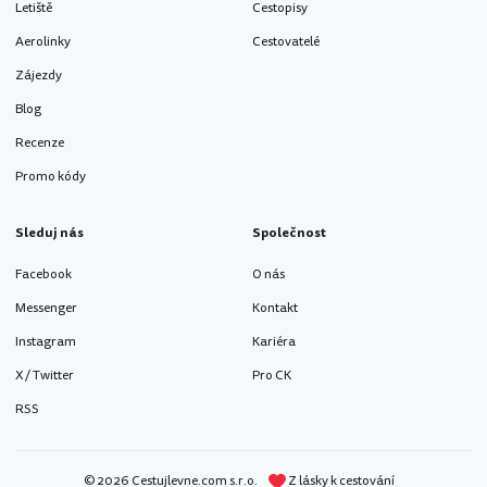
Letiště
Cestopisy
Aerolinky
Cestovatelé
Zájezdy
Blog
Recenze
Promo kódy
Sleduj nás
Společnost
Facebook
O nás
Messenger
Kontakt
Instagram
Kariéra
X / Twitter
Pro CK
RSS
© 2026 Cestujlevne.com s.r.o.
Z lásky k cestování