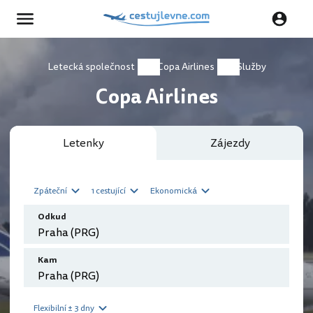
Letecká společnost
Copa Airlines
Služby
Copa Airlines
Letenky
Zájezdy
Zpáteční
1 cestující
Ekonomická
Odkud
Kam
Flexibilní ± 3 dny