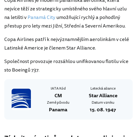
Copa Airlines je moderní panamská aerolinka, která
nejvíce těží ze strategicky umístěného svého hlavní uzlu
na letišti v
Panamá City
umožňující rychlý a pohodlný
přestup pro lety mezi Jižní, Střední a Severní Amerikou.
Copa Airlines patří k nejvýznamnějším aerolinkám v celé
Latinské Americe je členem Star Alliance.
Společnost provozuje rozsáhlou unifikovanou flotilu více
sto Boeingů 737.
IATA Kód
Letecká aliance
CM
Star Alliance
Země původu
Datum vzniku
Panama
15. 08. 1947