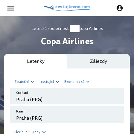
Letecká společnost
Copa Airlines
Copa Airlines
Letenky
Zájezdy
Zpáteční
1 cestující
Ekonomická
Odkud
Kam
Flexibilní ± 3 dny